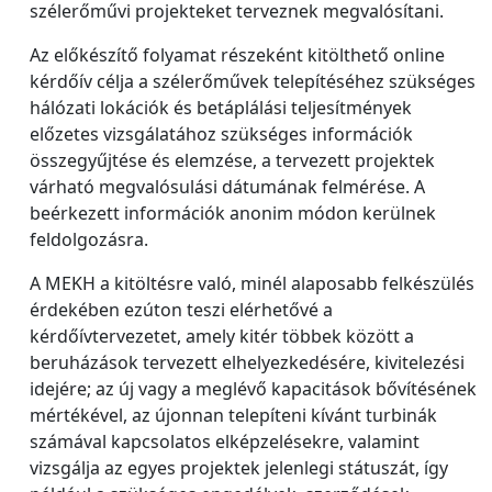
szélerőművi projekteket terveznek megvalósítani.
Az előkészítő folyamat részeként kitölthető online
kérdőív célja a szélerőművek telepítéséhez szükséges
hálózati lokációk és betáplálási teljesítmények
előzetes vizsgálatához szükséges információk
összegyűjtése és elemzése, a tervezett projektek
várható megvalósulási dátumának felmérése. A
beérkezett információk anonim módon kerülnek
feldolgozásra.
A MEKH a kitöltésre való, minél alaposabb felkészülés
érdekében ezúton teszi elérhetővé a
kérdőívtervezetet, amely kitér többek között a
beruházások tervezett elhelyezkedésére, kivitelezési
idejére; az új vagy a meglévő kapacitások bővítésének
mértékével, az újonnan telepíteni kívánt turbinák
számával kapcsolatos elképzelésekre, valamint
vizsgálja az egyes projektek jelenlegi státuszát, így