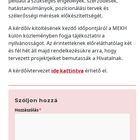
például a szükséges engedélyek, szerződések,
hatástanulmányok, pozícionálási tervek és
szélerősségi mérések előkészítettségét.
A kérdőív kitöltésének kezdő időpontjáról a MEKH
külön közleményben fogja tájékoztatni a
nyilvánosságot. Az érintetteknek előreláthatólag két
és fél hét áll majd rendelkezésükre arra, hogy
tervezett projektjeiket bemutassák a Hivatalnak.
A kérdőívtervezet
ide kattintva
érhető el.
Szóljon hozzá
Hozzászólás
*