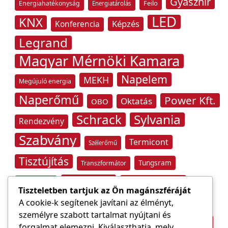
Gyászhír
Feilo
Energiahatékonyság
Energiatárolás
LED
KNX
Képzés
Konferencia
Legrand
Magyar Mérnöki Kamara
Napelem
MEKH
Megújuló energia
Naperőmű
Power Kft.
Oktatás
OBO
Schrack
Sylvania
Rendezvény
Szabvány
Termicont
Szélerőmű
Tisztújítás
Tungsram
Transzformátor
Tűzvédelem
Villamos energia
Túlfeszültség
Tiszteletben tartjuk az Ön magánszféráját
Villámvédelem
A cookie-k segítenek javítani az élményt,
Világítástechnika
személyre szabott tartalmat nyújtani és
Áramfogyasztás
forgalmat elemezni. Kiválaszthatja, mely