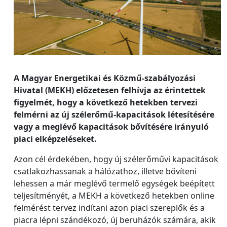
A Magyar Energetikai és Közmű-szabályozási
Hivatal (MEKH) előzetesen felhívja az érintettek
figyelmét, hogy a következő hetekben tervezi
felmérni az új szélerőmű-kapacitások létesítésére
vagy a meglévő kapacitások bővítésére irányuló
piaci elképzeléseket.
Azon cél érdekében, hogy új szélerőművi kapacitások
csatlakozhassanak a hálózathoz, illetve bővíteni
lehessen a már meglévő termelő egységek beépített
teljesítményét, a MEKH a következő hetekben online
felmérést tervez indítani azon piaci szereplők és a
piacra lépni szándékozó, új beruházók számára, akik