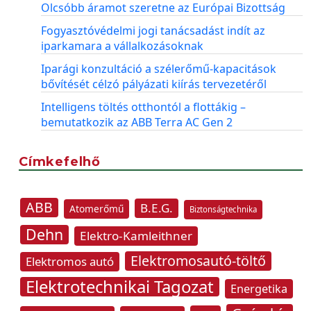
Olcsóbb áramot szeretne az Európai Bizottság
Fogyasztóvédelmi jogi tanácsadást indít az
iparkamara a vállalkozásoknak
Iparági konzultáció a szélerőmű-kapacitások
bővítését célzó pályázati kiírás tervezetéről
Intelligens töltés otthontól a flottákig –
bemutatkozik az ABB Terra AC Gen 2
Címkefelhő
ABB
B.E.G.
Atomerőmű
Biztonságtechnika
Dehn
Elektro-Kamleithner
Elektromosautó-töltő
Elektromos autó
Elektrotechnikai Tagozat
Energetika