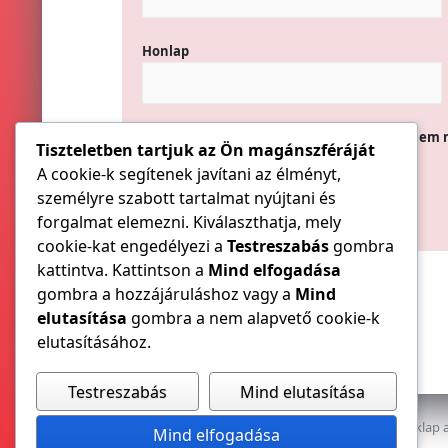
Honlap
A nevem, e-mail címem, és weboldalcímem 
Tiszteletben tartjuk az Ön magánszféráját
A cookie-k segítenek javítani az élményt,
személyre szabott tartalmat nyújtani és
forgalmat elemezni. Kiválaszthatja, mely
cookie-kat engedélyezi a
Testreszabás
gombra
kattintva. Kattintson a
Mind elfogadása
gombra a hozzájáruláshoz vagy a
Mind
elutasítása
gombra a nem alapvető cookie-k
elutasításához.
Testreszabás
Mind elutasítása
Az E-VILLAMOS szaklap a
Mind elfogadása