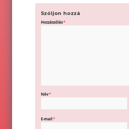
Szóljon hozzá
Hozzászólás
*
Név
*
E-mail
*