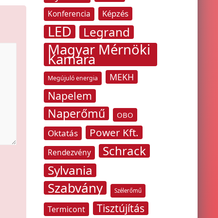
Képzés
Konferencia
LED
Legrand
Magyar Mérnöki
Kamara
MEKH
Megújuló energia
Napelem
Naperőmű
OBO
Power Kft.
Oktatás
Schrack
Rendezvény
Sylvania
Szabvány
Szélerőmű
Tisztújítás
Termicont