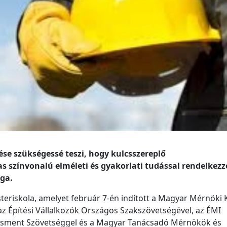
e szükségessé teszi, hogy kulcsszereplő
 színvonalú elméleti és gyakorlati tudással rendelkezz
ga.
steriskola, amelyet február 7-én indított a Magyar Mérnöki
az Építési Vállalkozók Országos Szakszövetségével, az ÉMI
dzsment Szövetséggel és a Magyar Tanácsadó Mérnökök és