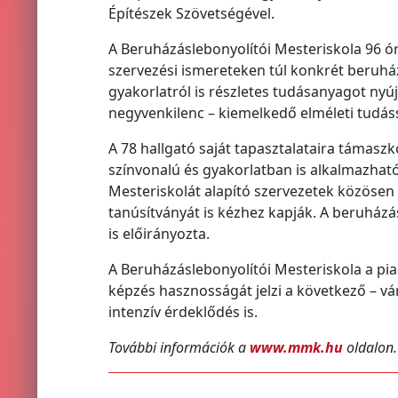
Építészek Szövetségével.
A Beruházáslebonyolítói Mesteriskola 96 óra
szervezési ismereteken túl konkrét beruház
gyakorlatról is részletes tudásanyagot nyú
negyvenkilenc – kiemelkedő elméleti tudássa
A 78 hallgató saját tapasztalataira támasz
színvonalú és gyakorlatban is alkalmazható
Mesteriskolát alapító szervezetek közösen
tanúsítványát is kézhez kapják. A beruház
is előirányozta.
A Beruházáslebonyolítói Mesteriskola a pia
képzés hasznosságát jelzi a következő – vá
intenzív érdeklődés is.
További információk a
www.mmk.hu
oldalon.