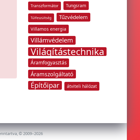
Tungsram
Transzformátor
Tűzvédelem
Túlfeszültség
Villamos energia
Villámvédelem
Világítástechnika
Áramfogyasztás
Áramszolgáltató
Építőipar
átviteli hálózat
enntartva, © 2009–2026