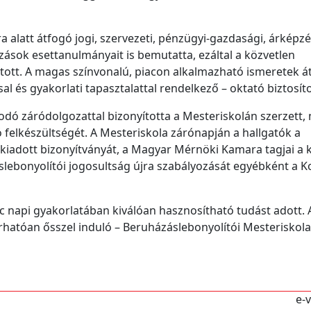
 alatt átfogó jogi, szervezeti, pénzügyi-gazdasági, árképzé
ások esettanulmányait is bemutatta, ezáltal a közvetlen
jtott. A magas színvonalú, piacon alkalmazható ismeretek á
l és gyakorlati tapasztalattal rendelkező – oktató biztosíto
kodó záródolgozattal bizonyította a Mesteriskolán szerzett
 felkészültségét. A Mesteriskola zárónapján a hallgatók a
 kiadott bizonyítványát, a Magyar Mérnöki Kamara tagjai a
áslebonyolítói jogosultság újra szabályozását egyébként a 
c napi gyakorlatában kiválóan hasznosítható tudást adott. 
rhatóan ősszel induló – Beruházáslebonyolítói Mesteriskola 
e-