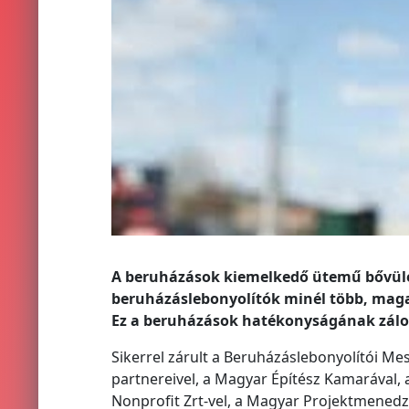
A beruházások kiemelkedő ütemű bővülés
beruházáslebonyolítók minél több, magas
Ez a beruházások hatékonyságának zálo
Sikerrel zárult a Beruházáslebonyolítói Me
partnereivel, a Magyar Építész Kamarával, 
Nonprofit Zrt-vel, a Magyar Projektmene