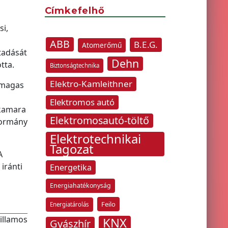
Címkefelhő
si,
ABB
B.E.G.
Atomerőmű
tadását
Dehn
tta.
Biztonságtechnika
Elektro-Kamleithner
, magas
Elektromos autó
 kamara
Elektromosautó-töltő
Kormány
Elektrotechnikai
Tagozat
A
iránti
Energetika
Energiahatékonyság
Feilo
Energiatárolás
villamos
KNX
Gyászhír