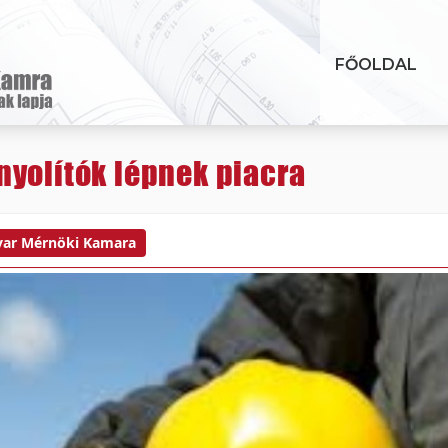
FŐOLDAL
nyolítók lépnek piacra
ar Mérnöki Kamara