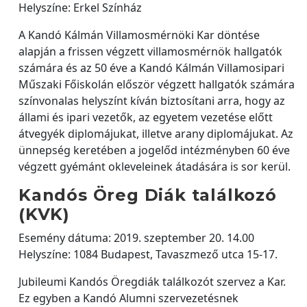
Helyszíne: Erkel Színház
A Kandó Kálmán Villamosmérnöki Kar döntése
alapján a frissen végzett villamosmérnök hallgatók
számára és az 50 éve a Kandó Kálmán Villamosipari
Műszaki Főiskolán először végzett hallgatók számára
színvonalas helyszínt kíván biztosítani arra, hogy az
állami és ipari vezetők, az egyetem vezetése előtt
átvegyék diplomájukat, illetve arany diplomájukat. Az
ünnepség keretében a jogelőd intézményben 60 éve
végzett gyémánt okleveleinek átadására is sor kerül.
Kandós Öreg Diák találkozó
(KVK)
Esemény dátuma: 2019. szeptember 20. 14.00
Helyszíne: 1084 Budapest, Tavaszmező utca 15-17.
Jubileumi Kandós Öregdiák találkozót szervez a Kar.
Ez egyben a Kandó Alumni szervezetésnek