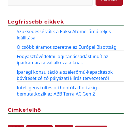
Legfrissebb cikkek
Szükségessé válik a Paksi Atomerőmű teljes
leállítása
Olcsóbb áramot szeretne az Európai Bizottság
Fogyasztóvédelmi jogi tanácsadást indít az
iparkamara a vállalkozásoknak
Iparági konzultáció a szélerőmű-kapacitások
bővítését célzó pályázati kiírás tervezetéről
Intelligens töltés otthontól a flottákig –
bemutatkozik az ABB Terra AC Gen 2
Címkefelhő