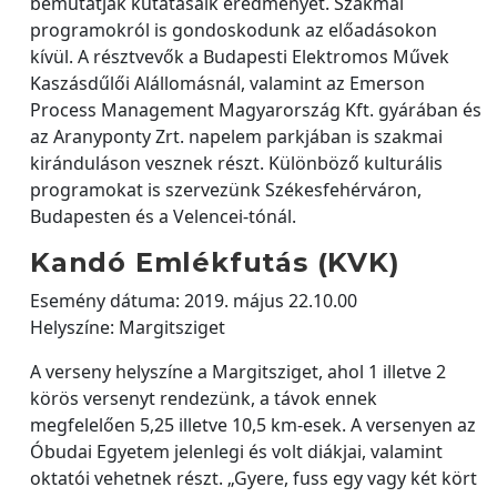
bemutatják kutatásaik eredményét. Szakmai
programokról is gondoskodunk az előadásokon
kívül. A résztvevők a Budapesti Elektromos Művek
Kaszásdűlői Alállomásnál, valamint az Emerson
Process Management Magyarország Kft. gyárában és
az Aranyponty Zrt. napelem parkjában is szakmai
kiránduláson vesznek részt. Különböző kulturális
programokat is szervezünk Székesfehérváron,
Budapesten és a Velencei-tónál.
Kandó Emlékfutás (KVK)
Esemény dátuma: 2019. május 22.10.00
Helyszíne: Margitsziget
A verseny helyszíne a Margitsziget, ahol 1 illetve 2
körös versenyt rendezünk, a távok ennek
megfelelően 5,25 illetve 10,5 km-esek. A versenyen az
Óbudai Egyetem jelenlegi és volt diákjai, valamint
oktatói vehetnek részt. „Gyere, fuss egy vagy két kört