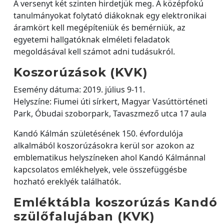
A versenyt két szinten hirdetjük meg. A középfokú
tanulmányokat folytató diákoknak egy elektronikai
áramkört kell megépíteniük és bemérniük, az
egyetemi hallgatóknak elméleti feladatok
megoldásával kell számot adni tudásukról.
Koszorúzások (KVK)
Esemény dátuma: 2019. július 9-11.
Helyszíne: Fiumei úti sírkert, Magyar Vasúttörténeti
Park, Óbudai szoborpark, Tavaszmező utca 17 aula
Kandó Kálmán születésének 150. évfordulója
alkalmából koszorúzásokra kerül sor azokon az
emblematikus helyszíneken ahol Kandó Kálmánnal
kapcsolatos emlékhelyek, vele összefüggésbe
hozható ereklyék találhatók.
Emléktábla koszorúzás Kandó
szülőfalujában (KVK)