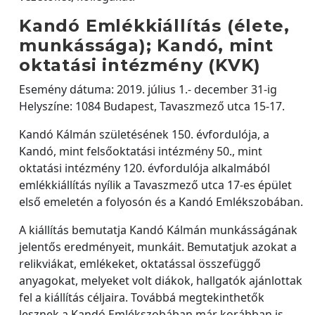
Kandó Emlékkiállítás (élete,
munkássága); Kandó, mint
oktatási intézmény (KVK)
Esemény dátuma: 2019. július 1.- december 31-ig
Helyszíne: 1084 Budapest, Tavaszmező utca 15-17.
Kandó Kálmán születésének 150. évfordulója, a
Kandó, mint felsőoktatási intézmény 50., mint
oktatási intézmény 120. évfordulója alkalmából
emlékkiállítás nyílik a Tavaszmező utca 17-es épület
első emeletén a folyosón és a Kandó Emlékszobában.
A kiállítás bemutatja Kandó Kálmán munkásságának
jelentős eredményeit, munkáit. Bemutatjuk azokat a
relikviákat, emlékeket, oktatással összefüggő
anyagokat, melyeket volt diákok, hallgatók ajánlottak
fel a kiállítás céljaira. Továbbá megtekinthetők
lesznek a Kandó Emlékszobában már korábban is