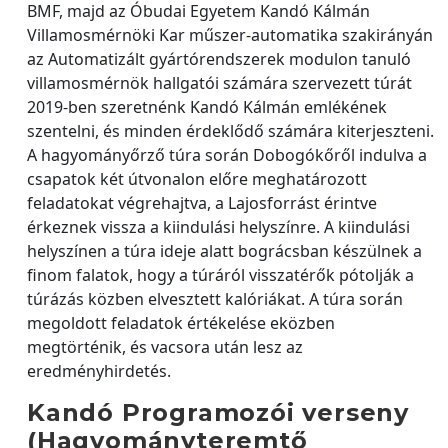
BMF, majd az Óbudai Egyetem Kandó Kálmán
Villamosmérnöki Kar műszer-automatika szakirányán
az Automatizált gyártórendszerek modulon tanuló
villamosmérnök hallgatói számára szervezett túrát
2019-ben szeretnénk Kandó Kálmán emlékének
szentelni, és minden érdeklődő számára kiterjeszteni.
A hagyományőrző túra során Dobogókőről indulva a
csapatok két útvonalon előre meghatározott
feladatokat végrehajtva, a Lajosforrást érintve
érkeznek vissza a kiindulási helyszínre. A kiindulási
helyszínen a túra ideje alatt bográcsban készülnek a
finom falatok, hogy a túráról visszatérők pótolják a
túrázás közben elvesztett kalóriákat. A túra során
megoldott feladatok értékelése eközben
megtörténik, és vacsora után lesz az
eredményhirdetés.
Kandó Programozói verseny
(Hagyományteremtő