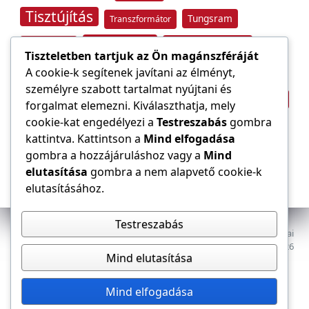
Tisztújítás
Tungsram
Transzformátor
Tűzvédelem
Villamos energia
Túlfeszültség
Tiszteletben tartjuk az Ön magánszféráját
Villámvédelem
A cookie-k segítenek javítani az élményt,
személyre szabott tartalmat nyújtani és
Világítástechnika
Áramfogyasztás
forgalmat elemezni. Kiválaszthatja, mely
Építőipar
cookie-kat engedélyezi a
Testreszabás
gombra
Áramszolgáltató
átviteli hálózat
kattintva. Kattintson a
Mind elfogadása
gombra a hozzájáruláshoz vagy a
Mind
elutasítása
gombra a nem alapvető cookie-k
elutasításához.
Testreszabás
Az E-VILLAMOS szaklap a Magyar Mérnöki Kamara Elektrotechnikai
Tagozatának lapja. Minden jog fenntartva, © 2009–2026
Mind elutasítása
Adatkezelés
Dokumentumok
Tagozat
Mind elfogadása