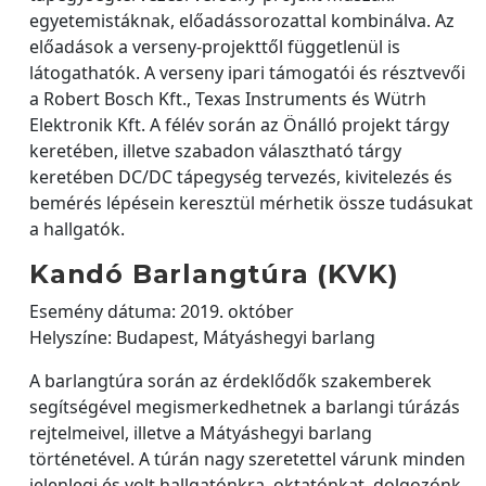
egyetemistáknak, előadássorozattal kombinálva. Az
előadások a verseny-projekttől függetlenül is
látogathatók. A verseny ipari támogatói és résztvevői
a Robert Bosch Kft., Texas Instruments és Wütrh
Elektronik Kft. A félév során az Önálló projekt tárgy
keretében, illetve szabadon választható tárgy
keretében DC/DC tápegység tervezés, kivitelezés és
bemérés lépésein keresztül mérhetik össze tudásukat
a hallgatók.
Kandó Barlangtúra (KVK)
Esemény dátuma: 2019. október
Helyszíne: Budapest, Mátyáshegyi barlang
A barlangtúra során az érdeklődők szakemberek
segítségével megismerkedhetnek a barlangi túrázás
rejtelmeivel, illetve a Mátyáshegyi barlang
történetével. A túrán nagy szeretettel várunk minden
jelenlegi és volt hallgatónkra, oktatónkat, dolgozónk.