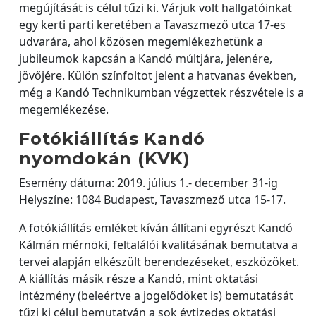
megújítását is célul tűzi ki. Várjuk volt hallgatóinkat
egy kerti parti keretében a Tavaszmező utca 17-es
udvarára, ahol közösen megemlékezhetünk a
jubileumok kapcsán a Kandó múltjára, jelenére,
jövőjére. Külön színfoltot jelent a hatvanas években,
még a Kandó Technikumban végzettek részvétele is a
megemlékezése.
Fotókiállítás Kandó
nyomdokán (KVK)
Esemény dátuma: 2019. július 1.- december 31-ig
Helyszíne: 1084 Budapest, Tavaszmező utca 15-17.
A fotókiállítás emléket kíván állítani egyrészt Kandó
Kálmán mérnöki, feltalálói kvalitásának bemutatva a
tervei alapján elkészült berendezéseket, eszközöket.
A kiállítás másik része a Kandó, mint oktatási
intézmény (beleértve a jogelődöket is) bemutatását
tűzi ki célul bemutatván a sok évtizedes oktatási