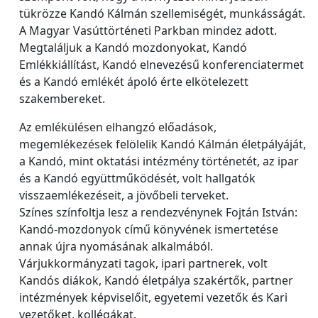
tükrözze Kandó Kálmán szellemiségét, munkásságát.
A Magyar Vasúttörténeti Parkban mindez adott.
Megtaláljuk a Kandó mozdonyokat, Kandó
Emlékkiállítást, Kandó elnevezésű konferenciatermet
és a Kandó emlékét ápoló érte elkötelezett
szakembereket.
Az emlékülésen elhangzó előadások,
megemlékezések felölelik Kandó Kálmán életpályáját,
a Kandó, mint oktatási intézmény történetét, az ipar
és a Kandó együttműködését, volt hallgatók
visszaemlékezéseit, a jövőbeli terveket.
Színes színfoltja lesz a rendezvénynek Fojtán István:
Kandó-mozdonyok című könyvének ismertetése
annak újra nyomásának alkalmából.
Várjukkormányzati tagok, ipari partnerek, volt
Kandós diákok, Kandó életpálya szakértők, partner
intézmények képviselőit, egyetemi vezetők és Kari
vezetőket, kollégákat.