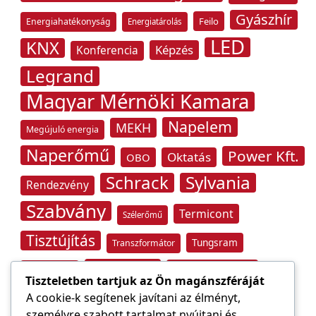
Gyászhír
Feilo
Energiahatékonyság
Energiatárolás
LED
KNX
Képzés
Konferencia
Legrand
Magyar Mérnöki Kamara
Napelem
MEKH
Megújuló energia
Naperőmű
Power Kft.
Oktatás
OBO
Schrack
Sylvania
Rendezvény
Szabvány
Termicont
Szélerőmű
Tisztújítás
Tungsram
Transzformátor
Tűzvédelem
Villamos energia
Túlfeszültség
Tiszteletben tartjuk az Ön magánszféráját
Villámvédelem
A cookie-k segítenek javítani az élményt,
személyre szabott tartalmat nyújtani és