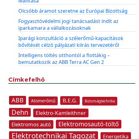
leállítása
Olcsóbb áramot szeretne az Európai Bizottság
Fogyasztóvédelmi jogi tanácsadást indít az
iparkamara a vállalkozásoknak
Iparági konzultáció a szélerőmű-kapacitások
bővítését célzó pályázati kiírás tervezetéről
Intelligens töltés otthontól a flottákig –
bemutatkozik az ABB Terra AC Gen 2
Címkefelhő
ABB
B.E.G.
Atomerőmű
Biztonságtechnika
Dehn
Elektro-Kamleithner
Elektromosautó-töltő
Elektromos autó
Elektrotechnikai Tagozat
Energetika