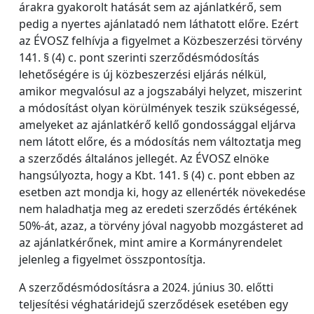
árakra gyakorolt hatását sem az ajánlatkérő, sem
pedig a nyertes ajánlatadó nem láthatott előre. Ezért
az ÉVOSZ felhívja a figyelmet a Közbeszerzési törvény
141. § (4) c. pont szerinti szerződésmódosítás
lehetőségére is új közbeszerzési eljárás nélkül,
amikor megvalósul az a jogszabályi helyzet, miszerint
a módosítást olyan körülmények teszik szükségessé,
amelyeket az ajánlatkérő kellő gondossággal eljárva
nem látott előre, és a módosítás nem változtatja meg
a szerződés általános jellegét. Az ÉVOSZ elnöke
hangsúlyozta, hogy a Kbt. 141. § (4) c. pont ebben az
esetben azt mondja ki, hogy az ellenérték növekedése
nem haladhatja meg az eredeti szerződés értékének
50%-át, azaz, a törvény jóval nagyobb mozgásteret ad
az ajánlatkérőnek, mint amire a Kormányrendelet
jelenleg a figyelmet összpontosítja.
A szerződésmódosításra a 2024. június 30. előtti
teljesítési véghatáridejű szerződések esetében egy