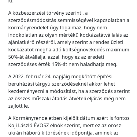
ki.
A közbeszerzési törvény szerinti, a
szerződésmódosítás semmisségével kapcsolatban a
kormányrendelet úgy fogalmaz, hogy nem
indokolatlan az olyan mértékű kockázatátvállalás az
ajánlatkérő részéről, amely szerint a rendes üzleti
kockázatot meghaladó költségnövekedés maximum
50%-át átvállalja, azzal, hogy ez az eredeti
szerződéses érték 15%-át nem haladhatja meg.
A 2022. február 24. napjáig megkötött építési
beruházási tárgyú szerződéseknél akkor lehet
kezdeményezni a módosítást, ha a szerződés szerint
az összes műszaki átadás-átvételi eljárás még nem
zajlott le.
A Kormányrendeletben kijelölt dátum azért is fontos
Koji László ÉVOSZ elnök szerint, mert ez az orosz-
ukrán háború kitörésének időpontja, aminek az