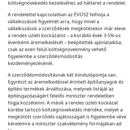
költségnövekedés kezeléséhez ad hátteret a rendelet.
A rendelettel kapcsolatban az ÉVOSZ felhívja a
vállalkozások figyelmét arra, hogy mivel a
vállalkozások a szerződések megkötésekor már eleve
a rendes üzleti kockázatot – a korábbi évek 3-5%-os
évenkénti áremelkedését – beépítették ajánlataikba,
csak az ezen felüli költségnövekmény vehető
figyelembe a szerződésmódosítás
kezdeményezésénél.
A szerződésmódosításnak két kiindulópontja van.
Egyrészt az áremelkedéssel érintett építőanyagok és
építési termékek árváltozása, melynek listáját az
építésgazdaságért felelős miniszter rendeletben
fogja közzétenni. A másik a rendes üzleti kockázat
körébe tartozó költségnövekedés mértéke, melyet a
megkötött szerződés sajátosságait is figyelembe véve
kérelemre a miniszter szakvélemény formájában ad