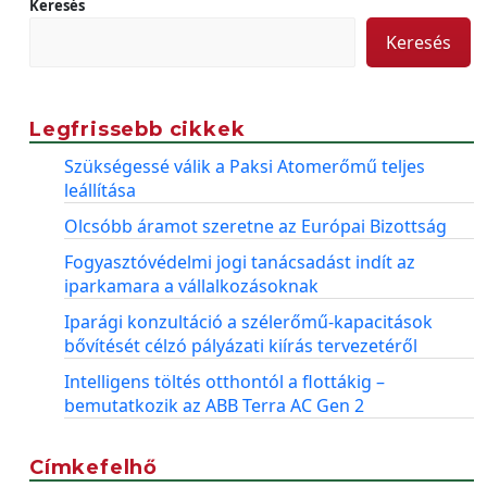
Keresés
Keresés
Legfrissebb cikkek
Szükségessé válik a Paksi Atomerőmű teljes
leállítása
Olcsóbb áramot szeretne az Európai Bizottság
Fogyasztóvédelmi jogi tanácsadást indít az
iparkamara a vállalkozásoknak
Iparági konzultáció a szélerőmű-kapacitások
bővítését célzó pályázati kiírás tervezetéről
Intelligens töltés otthontól a flottákig –
bemutatkozik az ABB Terra AC Gen 2
Címkefelhő