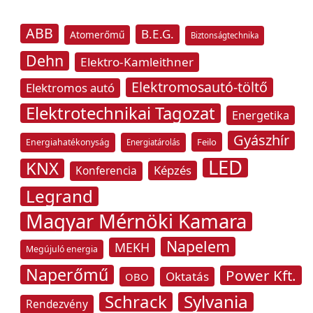
ABB
B.E.G.
Atomerőmű
Biztonságtechnika
Dehn
Elektro-Kamleithner
Elektromosautó-töltő
Elektromos autó
Elektrotechnikai Tagozat
Energetika
Gyászhír
Feilo
Energiahatékonyság
Energiatárolás
LED
KNX
Képzés
Konferencia
Legrand
Magyar Mérnöki Kamara
Napelem
MEKH
Megújuló energia
Naperőmű
Power Kft.
Oktatás
OBO
Schrack
Sylvania
Rendezvény