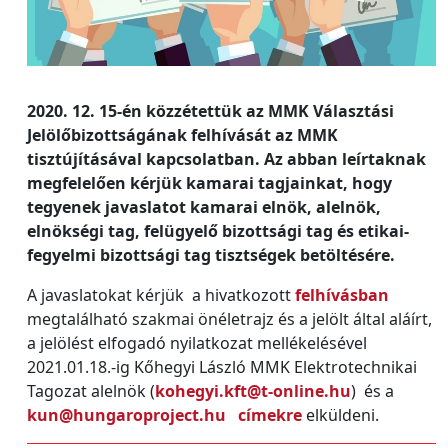
2020. 12. 15-én közzétettük az MMK Választási
Jelölőbizottságának felhívását az MMK
tisztújításával kapcsolatban. Az abban leírtaknak
megfelelően kérjük kamarai tagjainkat, hogy
tegyenek javaslatot kamarai elnök, alelnök,
elnökségi tag, felügyelő bizottsági tag és etikai-
fegyelmi bizottsági tag tisztségek betöltésére.
A javaslatokat kérjük a hivatkozott
felhívásban
megtalálható szakmai önéletrajz és a jelölt által aláírt,
a jelölést elfogadó nyilatkozat mellékelésével
2021.01.18.-ig Kőhegyi László MMK Elektrotechnikai
Tagozat alelnök (
kohegyi.kft@t-online.hu
) és a
kun@hungaroproject.hu címekre
elküldeni.