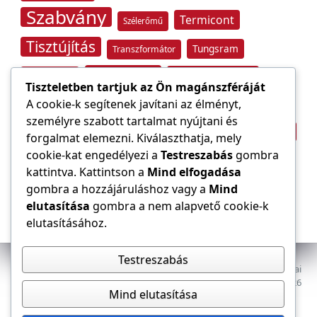
Szabvány
Termicont
Szélerőmű
Tisztújítás
Tungsram
Transzformátor
Tűzvédelem
Villamos energia
Túlfeszültség
Tiszteletben tartjuk az Ön magánszféráját
Villámvédelem
A cookie-k segítenek javítani az élményt,
személyre szabott tartalmat nyújtani és
Világítástechnika
Áramfogyasztás
forgalmat elemezni. Kiválaszthatja, mely
Építőipar
cookie-kat engedélyezi a
Testreszabás
gombra
Áramszolgáltató
átviteli hálózat
kattintva. Kattintson a
Mind elfogadása
gombra a hozzájáruláshoz vagy a
Mind
elutasítása
gombra a nem alapvető cookie-k
elutasításához.
Testreszabás
Az E-VILLAMOS szaklap a Magyar Mérnöki Kamara Elektrotechnikai
Tagozatának lapja. Minden jog fenntartva, © 2009–2026
Mind elutasítása