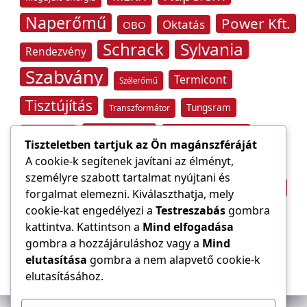
Naperőmű
Power Kft.
Oktatás
OBO
Schrack
Sylvania
Rendezvény
Szabvány
Termicont
Szélerőmű
Tisztújítás
Tungsram
Transzformátor
Tűzvédelem
Villamos energia
Túlfeszültség
Tiszteletben tartjuk az Ön magánszféráját
Villámvédelem
A cookie-k segítenek javítani az élményt,
személyre szabott tartalmat nyújtani és
Világítástechnika
Áramfogyasztás
forgalmat elemezni. Kiválaszthatja, mely
Építőipar
cookie-kat engedélyezi a
Testreszabás
gombra
Áramszolgáltató
átviteli hálózat
kattintva. Kattintson a
Mind elfogadása
gombra a hozzájáruláshoz vagy a
Mind
elutasítása
gombra a nem alapvető cookie-k
elutasításához.