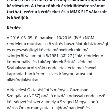
kérdéseket. A téma többek érdeklődésére számot
tarthat, ezért a kérdéseket és a MMK ELT válaszait
is közöljük.
Kérdés:
A 2016. 05. 05-tõl hatályos 10/2016. (IV.5.) NGM
rendelet a munkaeszközök és használatuk biztonsági
és egészségügyi követelményeinek minimális
szintjérõl valamint a 8/1981. (XII.27.) IpM rendelet A
kommunális- és Lakóépületek Érintésvédelmi
Szabályzatáról szóló rendeletek értelmezésével
kapcsolatban kérem szíves iránymutatásukat,
állásfoglalásukat.
A Nevelési-Oktatási Intézmények Gazdasági
Szolgálata (NGSZ) önálló gazdálkodással rendelkezõ
költségvetési szerv, amely a Szeged Megyei Jogú
Város Önkormányzata tulajdonában lévõ és