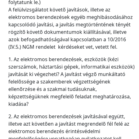
folytatunk le.)
A felülvizsgálatot követõ javítások, illetve az
elektromos berendezések egyéb meghibásodásához
kapcsolódó javítási, a javítás megtörténtének tényét
rögzítõ követõ dokumentumok kiállításával, illetve
azok befogadhatóságával kapcsolatban a 10/2016
(IV.5.) NGM rendelet kérdéseket vet, vetett fel.
1. Az elektromos berendezések, eszközök (kézi
szerszámok, háztartási gépek, informatikai eszközök)
javítását ki végezheti? A javítást végzõ munkáltató
felelõssége a szakemberek végzettségének
ellenõrzése és a szakmai tudásuknak,
képzettségüknek megfelelõ feladat meghatározása,
kiadása?
2. Az elektromos berendezések javításával együtt,
illetve azt követõen a javítást megrendelõ fél felé az
elektromos berendezés érintésvédelmi
megfelelõségére vonatkozóan nyilatkozatot kell