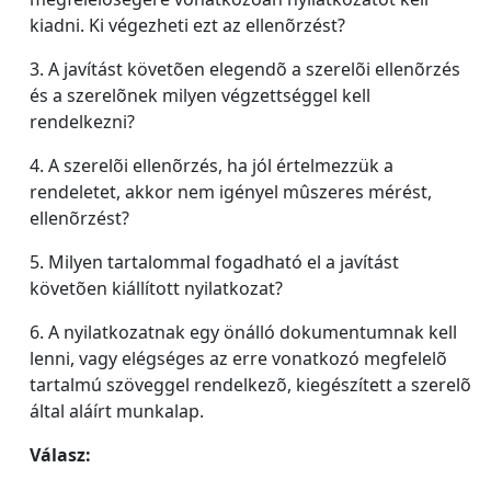
kiadni. Ki végezheti ezt az ellenõrzést?
3. A javítást követõen elegendõ a szerelõi ellenõrzés
és a szerelõnek milyen végzettséggel kell
rendelkezni?
4. A szerelõi ellenõrzés, ha jól értelmezzük a
rendeletet, akkor nem igényel mûszeres mérést,
ellenõrzést?
5. Milyen tartalommal fogadható el a javítást
követõen kiállított nyilatkozat?
6. A nyilatkozatnak egy önálló dokumentumnak kell
lenni, vagy elégséges az erre vonatkozó megfelelõ
tartalmú szöveggel rendelkezõ, kiegészített a szerelõ
által aláírt munkalap.
Válasz: