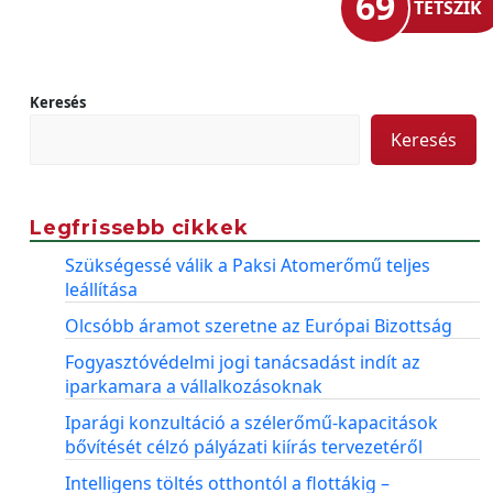
69
TETSZIK
Keresés
Keresés
Legfrissebb cikkek
Szükségessé válik a Paksi Atomerőmű teljes
leállítása
Olcsóbb áramot szeretne az Európai Bizottság
Fogyasztóvédelmi jogi tanácsadást indít az
iparkamara a vállalkozásoknak
Iparági konzultáció a szélerőmű-kapacitások
bővítését célzó pályázati kiírás tervezetéről
Intelligens töltés otthontól a flottákig –