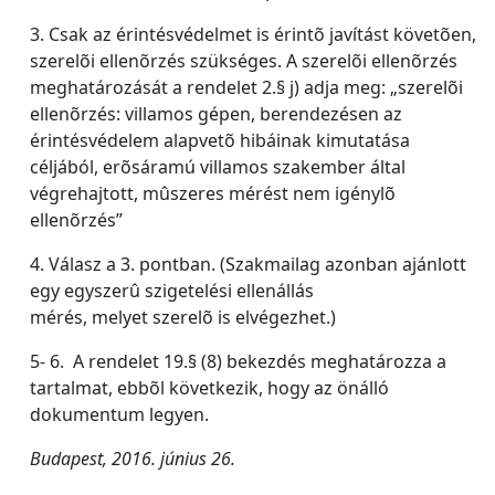
3. Csak az érintésvédelmet is érintõ javítást követõen,
szerelõi ellenõrzés szükséges. A szerelõi ellenõrzés
meghatározását a rendelet 2.§ j) adja meg: „szerelõi
ellenõrzés: villamos gépen, berendezésen az
érintésvédelem alapvetõ hibáinak kimutatása
céljából, erõsáramú villamos szakember által
végrehajtott, mûszeres mérést nem igénylõ
ellenõrzés”
4. Válasz a 3. pontban. (Szakmailag azonban ajánlott
egy egyszerû szigetelési ellenállás
mérés, melyet szerelõ is elvégezhet.)
5- 6. A rendelet 19.§ (8) bekezdés meghatározza a
tartalmat, ebbõl következik, hogy az önálló
dokumentum legyen.
Budapest, 2016. június 26.