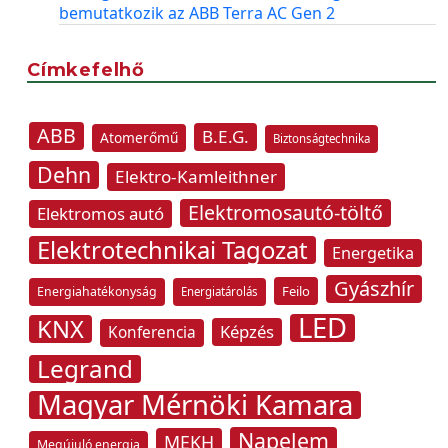
bemutatkozik az ABB Terra AC Gen 2
Címkefelhő
ABB
B.E.G.
Atomerőmű
Biztonságtechnika
Dehn
Elektro-Kamleithner
Elektromosautó-töltő
Elektromos autó
Elektrotechnikai Tagozat
Energetika
Gyászhír
Feilo
Energiahatékonyság
Energiatárolás
LED
KNX
Képzés
Konferencia
Legrand
Magyar Mérnöki Kamara
Napelem
MEKH
Megújuló energia