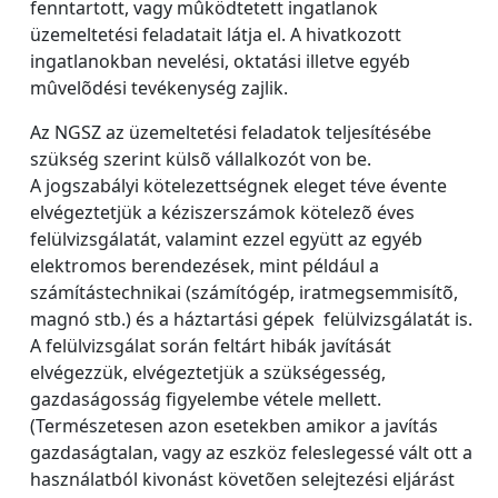
fenntartott, vagy mûködtetett ingatlanok
üzemeltetési feladatait látja el. A hivatkozott
ingatlanokban nevelési, oktatási illetve egyéb
mûvelõdési tevékenység zajlik.
Az NGSZ az üzemeltetési feladatok teljesítésébe
szükség szerint külsõ vállalkozót von be.
A jogszabályi kötelezettségnek eleget téve évente
elvégeztetjük a kéziszerszámok kötelezõ éves
felülvizsgálatát, valamint ezzel együtt az egyéb
elektromos berendezések, mint például a
számítástechnikai (számítógép, iratmegsemmisítõ,
magnó stb.) és a háztartási gépek felülvizsgálatát is.
A felülvizsgálat során feltárt hibák javítását
elvégezzük, elvégeztetjük a szükségesség,
gazdaságosság figyelembe vétele mellett.
(Természetesen azon esetekben amikor a javítás
gazdaságtalan, vagy az eszköz feleslegessé vált ott a
használatból kivonást követõen selejtezési eljárást