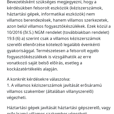
Bevezetésként szükséges megjegyezni, hogy a
kérdésükben felsorolt eszközök (kéziszerszámok,
háztartási gépek, informatikai eszközök) nem
villamos berendezések, hanem villamos szerkezetek,
azon belül villamos fogyasztókészülékek. Ezek közül a
10/2016 (IV.5.) NGM rendelet (továbbiakban rendelet)
19.§ (6) a) szerint csak a villamos kéziszerszámok
szerelõi ellenõrzése kötelezõ legalább évenkénti
gyakorisággal. Természetesen a felsorolt egyéb
fogyasztókészülékek is vizsgálhatók az erre
vonatkozó saját belsõ elõírás, esetleg a
kockázatértékelés alapján.
A konkrét kérdésekre válaszolva:
1. A villamos kéziszerszámok javítását erõsáramú
villamos szakember (általában villanyszerelõ)
végezheti.
Háztartási gépek javítását háztartási gépszerelõ, vagy
erõsáramú villamos szakember végezheti.