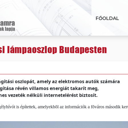
FŐOLDAL
ási lámpaoszlop Budapesten
lágítási oszlopát, amely az elektromos autók számára
gítása révén villamos energiát takarít meg,
 vezeték nélküli internetelérést biztosít.
egélyhívót is építettek, amelyekbõl az információk a fõváros második ke