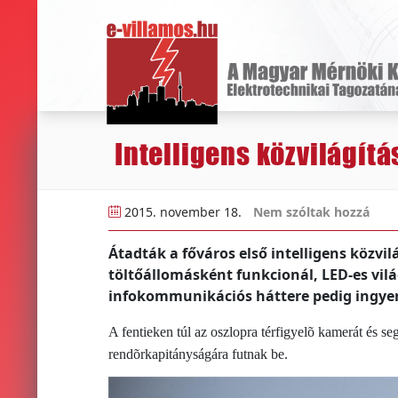
Intelligens közvilágít
2015. november 18.
Nem szóltak hozzá
Átadták a főváros első intelligens közvi
töltőállomásként funkcionál, LED-es vilá
infokommunikációs háttere pedig ingyenes
A fentieken túl az oszlopra térfigyelõ kamerát és s
rendõrkapitányságára futnak be.