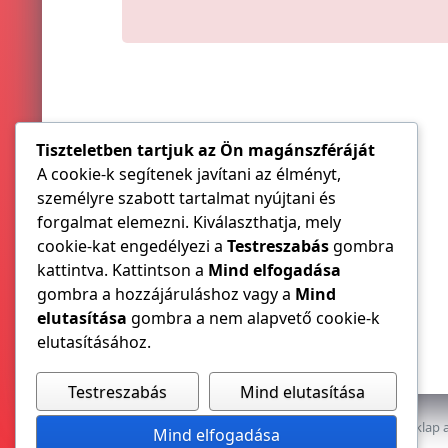
Tiszteletben tartjuk az Ön magánszféráját
A cookie-k segítenek javítani az élményt,
személyre szabott tartalmat nyújtani és
forgalmat elemezni. Kiválaszthatja, mely
cookie-kat engedélyezi a
Testreszabás
gombra
kattintva. Kattintson a
Mind elfogadása
gombra a hozzájáruláshoz vagy a
Mind
elutasítása
gombra a nem alapvető cookie-k
elutasításához.
Testreszabás
Mind elutasítása
Az E-VILLAMOS szaklap a
Mind elfogadása