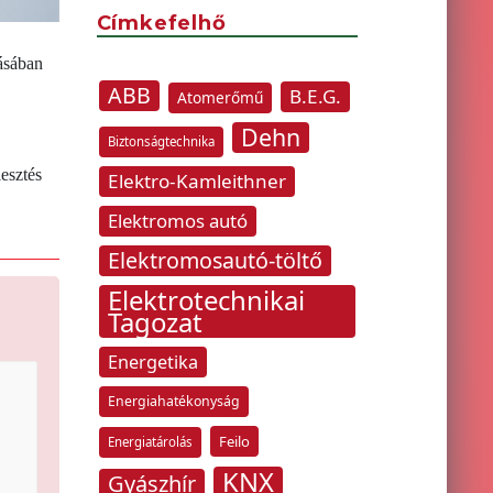
Címkefelhő
ásában
ABB
B.E.G.
Atomerőmű
Dehn
Biztonságtechnika
esztés
Elektro-Kamleithner
Elektromos autó
Elektromosautó-töltő
Elektrotechnikai
Tagozat
Energetika
Energiahatékonyság
Feilo
Energiatárolás
KNX
Gyászhír