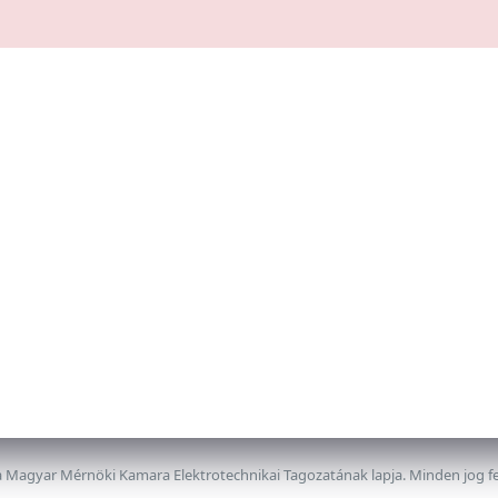
 Magyar Mérnöki Kamara Elektrotechnikai Tagozatának lapja. Minden jog f