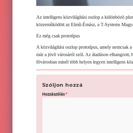
Az intelligens közvilágítási oszlop a különbözõ pl
közremûködött az Elmû-Émász, a T-Systems Magyar
Ez még csak prototípus
A közvilágítási oszlop prototípus, amely nemcsak a 
már a jövõ városáról szól. Az átadáson elhangzott,
fõvárosban minél több helyen legyen intelligens közv
Szóljon hozzá
Hozzászólás
*