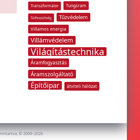
Tungsram
Transzformátor
Tűzvédelem
Túlfeszültség
Villamos energia
Villámvédelem
Világítástechnika
Áramfogyasztás
Áramszolgáltató
Építőipar
átviteli hálózat
enntartva, © 2009–2026