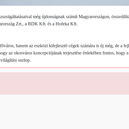
uszszolgáltatásaival még újdonságnak számít Magyarországon, összeállít
ország Zrt., a BDK Kft. és a Hofeka Kft.
fõváros, hanem az eszközt kifejlesztõ cégek számára is új még, de a fejl
 hogy az okosváros koncepciójának terjesztése érdekében fontos, hogy a
ilágítási oszlop.