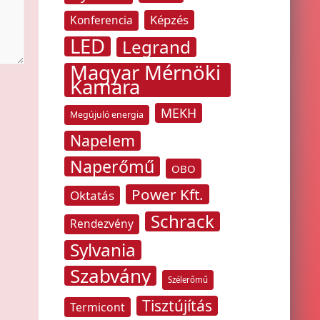
Képzés
Konferencia
LED
Legrand
Magyar Mérnöki
Kamara
MEKH
Megújuló energia
Napelem
Naperőmű
OBO
Power Kft.
Oktatás
Schrack
Rendezvény
Sylvania
Szabvány
Szélerőmű
Tisztújítás
Termicont