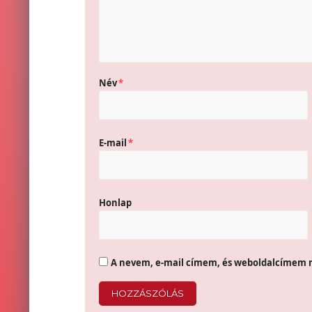
Név
*
E-mail
*
Honlap
A nevem, e-mail címem, és weboldalcímem 