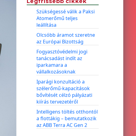
Legfrissebb cikkek
Szükségessé válik a Paksi
Atomerőmű teljes
leállítása
Olcsóbb áramot szeretne
az Európai Bizottság
Fogyasztóvédelmi jogi
tanácsadást indít az
iparkamara a
vállalkozásoknak
Iparági konzultáció a
szélerőmű-kapacitások
bővítését célzó pályázati
kiírás tervezetéről
Intelligens töltés otthontól
a flottákig – bemutatkozik
az ABB Terra AC Gen 2