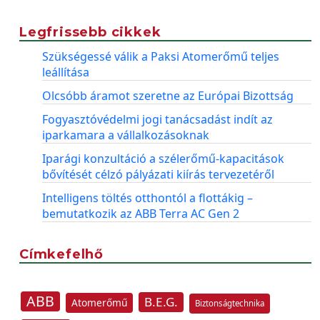
Legfrissebb cikkek
Szükségessé válik a Paksi Atomerőmű teljes
leállítása
Olcsóbb áramot szeretne az Európai Bizottság
Fogyasztóvédelmi jogi tanácsadást indít az
iparkamara a vállalkozásoknak
Iparági konzultáció a szélerőmű-kapacitások
bővítését célzó pályázati kiírás tervezetéről
Intelligens töltés otthontól a flottákig –
bemutatkozik az ABB Terra AC Gen 2
Címkefelhő
ABB
B.E.G.
Atomerőmű
Biztonságtechnika