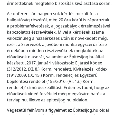
érintetteknek megfelelõ biztosítás kiválasztása során.
A konferencián nagyon sok kérdés merült fel a
hallgatóság részérõl, még 20 óra körül is záporoztak
a problémafelvetések, a jogszabályok értelmezésével
kapcsolatos észrevételek. Mivel a kérdések száma
valószínûleg a hazaérkezés után is növekedett még,
ezért a Szervezõk a jövõbeni munka egyszerûsítése
érdekében minden résztvevõknek megküldték az
elõadások diasorát, valamint az Építésijog.hu által
készített „2017. januári változások: Eljárási kódex
(312/2012. (XI. 8.) Korm. rendelet), Kivitelezési kódex
(191/2009. (IX. 15.) Korm. rendelet) és Egyszerû
bejelentési rendelet (155/2016. (VI. 13.) Korm.
rendelet)” címû összeállítást. Érdemes tudni, hogy az
elõadások videó felvételei még megvásárolhatók a
tervlap.hu, illetve az epitesijog.hu oldalon.
Végezetül felhívom a figyelmet az Építésijog.hu oldal