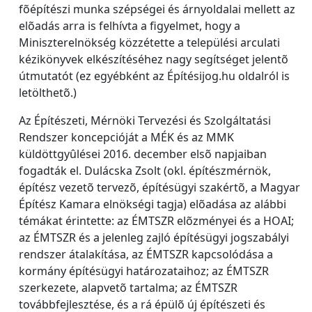
fõépítészi munka szépségei és árnyoldalai mellett az
elõadás arra is felhívta a figyelmet, hogy a
Miniszterelnökség közzétette a települési arculati
kézikönyvek elkészítéséhez nagy segítséget jelentõ
útmutatót (ez egyébként az Építésijog.hu oldalról is
letölthetõ.)
Az Építészeti, Mérnöki Tervezési és Szolgáltatási
Rendszer koncepcióját a MÉK és az MMK
küldöttgyûlései 2016. december elsõ napjaiban
fogadták el. Dulácska Zsolt (okl. építészmérnök,
építész vezetõ tervezõ, építésügyi szakértõ, a Magyar
Építész Kamara elnökségi tagja) elõadása az alábbi
témákat érintette: az ÉMTSZR elõzményei és a HOAI;
az ÉMTSZR és a jelenleg zajló építésügyi jogszabályi
rendszer átalakítása, az ÉMTSZR kapcsolódása a
kormány építésügyi határozataihoz; az ÉMTSZR
szerkezete, alapvetõ tartalma; az ÉMTSZR
továbbfejlesztése, és a rá épülõ új építészeti és