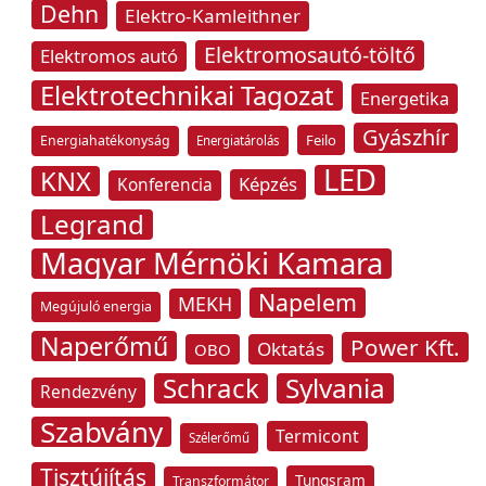
Dehn
Elektro-Kamleithner
Elektromosautó-töltő
Elektromos autó
Elektrotechnikai Tagozat
Energetika
Gyászhír
Feilo
Energiahatékonyság
Energiatárolás
LED
KNX
Képzés
Konferencia
Legrand
Magyar Mérnöki Kamara
Napelem
MEKH
Megújuló energia
Naperőmű
Power Kft.
Oktatás
OBO
Schrack
Sylvania
Rendezvény
Szabvány
Termicont
Szélerőmű
Tisztújítás
Tungsram
Transzformátor