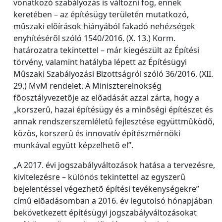
vonatkozó szabályozás is változni fog, ennek
keretében – az építésügy területén mutatkozó,
mûszaki elõírások hiányából fakadó nehézségek
enyhítésérõl szóló 1540/2016. (X. 13.) Korm.
határozatra tekintettel – már kiegészült az Építési
törvény, valamint hatályba lépett az Építésügyi
Mûszaki Szabályozási Bizottságról szóló 36/2016. (XII.
29.) MvM rendelet. A Miniszterelnökség
fõosztályvezetõje az elõadását azzal zárta, hogy a
„korszerû, hazai építésügy és a minõségi építészet és
annak rendszerszemléletû fejlesztése együttmûködõ,
közös, korszerû és innovatív építészmérnöki
munkával együtt képzelhetõ el”.
„A 2017. évi jogszabályváltozások hatása a tervezésre,
kivitelezésre – különös tekintettel az egyszerû
bejelentéssel végezhetõ építési tevékenységekre”
címû elõadásomban a 2016. év legutolsó hónapjában
bekövetkezett építésügyi jogszabályváltozásokat