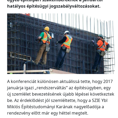
hatályos építésügyi jogszabályváltozásokat.
A konferenciát különösen aktuálissá tette, hogy 2017
januárja igazi „rendszerváltás” az építésügyben, egy
új szemlélet bevezetésének újabb lépései következtek
be. Az érdeklõdést jól szemléltette, hogy a SZIE Ybl
Miklós Építéstudományi Karának nagyelõadója a
rendezvény elõtt már egy héttel megtelt.