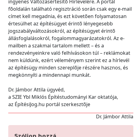
ingyenes Változásértesítõ Hírlevelére. A portál
fõoldalán található regisztráció során csak egy e-mail
címet kell megadnia, és ezt követõen folyamatosan
értesülhet az építésügyet érintõ lényegesebb
jogszabályváltozásokról, az építésügyet érintõ
állásfoglalásokról, fogalommagyarázatokról. Az e-
mailben a szakmai tartalom mellett – és a
rendezvényeinkre való felhívásokon túl – reklámokat
nem küldünk, ezért véleményem szerint ez a hírlevél
az építésügy minden szereplõje részére hasznos, és
megkönnyíti a mindennapi munkát.
Dr. Jámbor Attila ügyvéd,
a SZIE Ybl Miklós Építéstudományi Kar oktatója,
az ÉpítésiJog.hu portál szerkesztõje
Dr. Jámbor Attila
Szóljon hozzá