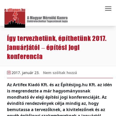
Így tervezhetünk, építhetünk 2017.
januárjától – építési jogi
konferencia
2017. január 23.
Nem szóltak hozzá
Az Artifex Kiadó Kft. és az Építésijog.hu Kft. az idén
is megrendezte a már hagyományosnak
mondható év eleji építési jogi konferenciáját. Az
évindító rendezvények célja mindig az, hogy
bemutassa a tervezőknek, a kivitelezőnek és az
egyéb építőipari szakembereknek a januártól