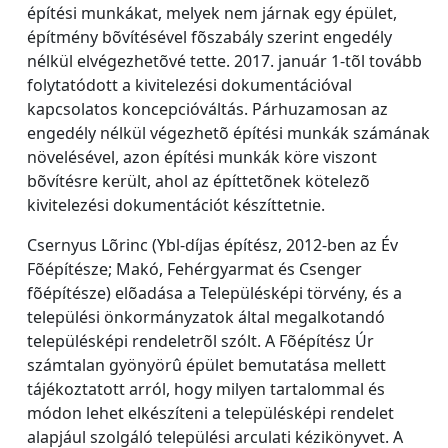
építési munkákat, melyek nem járnak egy épület,
építmény bõvítésével fõszabály szerint engedély
nélkül elvégezhetõvé tette. 2017. január 1-tõl tovább
folytatódott a kivitelezési dokumentációval
kapcsolatos koncepcióváltás. Párhuzamosan az
engedély nélkül végezhetõ építési munkák számának
növelésével, azon építési munkák köre viszont
bõvítésre került, ahol az építtetõnek kötelezõ
kivitelezési dokumentációt készíttetnie.
Csernyus Lõrinc (Ybl-díjas építész, 2012-ben az Év
Fõépítésze; Makó, Fehérgyarmat és Csenger
fõépítésze) elõadása a Településképi törvény, és a
települési önkormányzatok által megalkotandó
településképi rendeletrõl szólt. A Fõépítész Úr
számtalan gyönyörû épület bemutatása mellett
tájékoztatott arról, hogy milyen tartalommal és
módon lehet elkészíteni a településképi rendelet
alapjául szolgáló települési arculati kézikönyvet. A