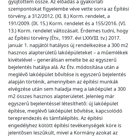
gyûjtöttem össze. Az elõadás a gyakorlati
szempontokat figyelembe véve vette sorra az Építési
törvény, a 312/2012. (XI. 8.) Korm. rendelet, a
191/2009. (IX. 15.) Korm. rendelet és a 155/2016. (VI.
13.) Korm. rendelet változásait. Érdemes tudni, hogy
az Építési törvény (Étv., 1997. évi LXXVIII. tv.) 2017.
január 1. napjától hatályos új rendelkezése a 300 m2
hasznos alapterületû lakóépületeket – a mûemlékek
kivételével – generálisan emelte be az egyszerû
bejelentés hatálya alá. Az Étv. módosítása után a
meglévõ lakóépület bõvítése is egyszerû bejelentés
alapján történik, amennyiben az építési munkák
elvégzése után sem haladja meg a lakóépület a 300
m2 összes hasznos alapterületet. Jelenleg már
egyszerû bejelentéssel létesíthetõ: új lakóépület
építése, meglévõ lakóépület bõvítése, kapcsolódó
tereprendezés és támfalépítés. Az építési
engedélyhez kötött építési tevékenységek köre is
jelentõsen leszûkült, mivel a Kormány azokat az