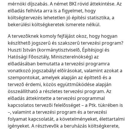
mérnöki díjszabás. A német BKI rövid áttekintése. Az
elõadás felhívta arra is a figyelmet, hogy
költségtervezés lehetetlen jó építési statisztika, a
bekerülési költségkeretek ismerete nélkül.
A tervezõknek komoly fejfájást okoz, hogy hogyan
készíthetõ jogszerû és szakszerû tervezési program?
Huszti István (kormánytisztviselõ, Építésjogi és
Hatósági Fõosztály, Miniszterelnökség) az
elõadásában bemutatta a tervezési programra
vonatkozó jogszabályi elõírásokat, valamint azokat a
szempontokat, amelyek alapján az építtetõ és a
tervezõ érdemi, közös együttmûködése alapján
összeállítható a részletes tervezési program. Az
elõadás áttekintette a tervezési programmal
kapcsolatos tervezõi felelõsséget – a Ptk. tükrében is
–, valamint a tervezési program és a tervezési
folyamat kapcsolatát, a követelményeket, élettartalmi
igényeket. A résztvevõk a beruházás költségkerete,