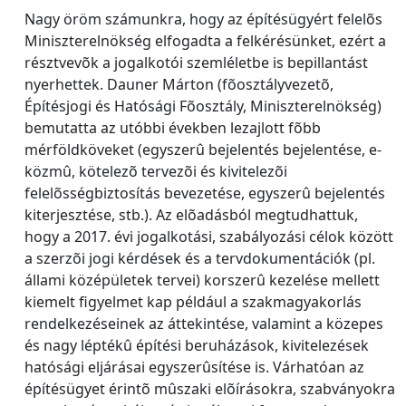
Nagy öröm számunkra, hogy az építésügyért felelõs
Miniszterelnökség elfogadta a felkérésünket, ezért a
résztvevõk a jogalkotói szemléletbe is bepillantást
nyerhettek. Dauner Márton (fõosztályvezetõ,
Építésjogi és Hatósági Fõosztály, Miniszterelnökség)
bemutatta az utóbbi években lezajlott fõbb
mérföldköveket (egyszerû bejelentés bejelentése, e-
közmû, kötelezõ tervezõi és kivitelezõi
felelõsségbiztosítás bevezetése, egyszerû bejelentés
kiterjesztése, stb.). Az elõadásból megtudhattuk,
hogy a 2017. évi jogalkotási, szabályozási célok között
a szerzõi jogi kérdések és a tervdokumentációk (pl.
állami középületek tervei) korszerû kezelése mellett
kiemelt figyelmet kap például a szakmagyakorlás
rendelkezéseinek az áttekintése, valamint a közepes
és nagy léptékû építési beruházások, kivitelezések
hatósági eljárásai egyszerûsítése is. Várhatóan az
építésügyet érintõ mûszaki elõírásokra, szabványokra