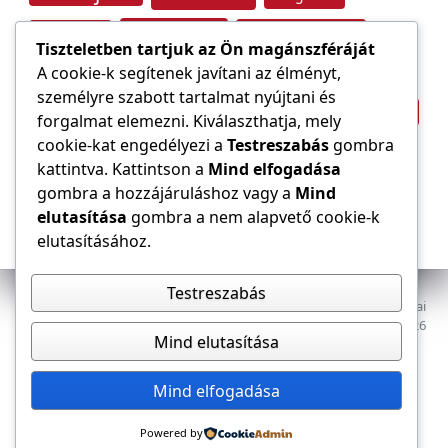
Tűzvédelem
Villamos energia
Túlfeszültség
Tiszteletben tartjuk az Ön magánszféráját
Villámvédelem
A cookie-k segítenek javítani az élményt,
személyre szabott tartalmat nyújtani és
Világítástechnika
Áramfogyasztás
forgalmat elemezni. Kiválaszthatja, mely
Építőipar
cookie-kat engedélyezi a
Testreszabás
gombra
Áramszolgáltató
átviteli hálózat
kattintva. Kattintson a
Mind elfogadása
gombra a hozzájáruláshoz vagy a
Mind
elutasítása
gombra a nem alapvető cookie-k
elutasításához.
Testreszabás
Az E-VILLAMOS szaklap a Magyar Mérnöki Kamara Elektrotechnikai
Tagozatának lapja. Minden jog fenntartva, © 2009–2026
Mind elutasítása
Adatkezelés
Dokumentumok
Tagozat
Mind elfogadása
Powered by
Kapcsolat, impresszum
Médiaajánlat