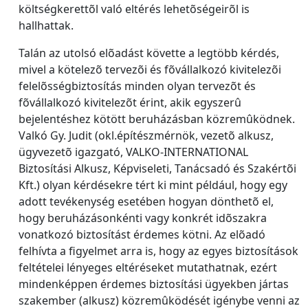
költségkerettõl való eltérés lehetõségeirõl is
hallhattak.
Talán az utolsó elõadást követte a legtöbb kérdés,
mivel a kötelezõ tervezõi és fõvállalkozó kivitelezõi
felelõsségbiztosítás minden olyan tervezõt és
fõvállalkozó kivitelezõt érint, akik egyszerû
bejelentéshez kötött beruházásban közremûködnek.
Valkó Gy. Judit (okl.építészmérnök, vezetõ alkusz,
ügyvezetõ igazgató, VALKO-INTERNATIONAL
Biztosítási Alkusz, Képviseleti, Tanácsadó és Szakértõi
Kft.) olyan kérdésekre tért ki mint például, hogy egy
adott tevékenység esetében hogyan dönthetõ el,
hogy beruházásonkénti vagy konkrét idõszakra
vonatkozó biztosítást érdemes kötni. Az elõadó
felhívta a figyelmet arra is, hogy az egyes biztosítások
feltételei lényeges eltéréseket mutathatnak, ezért
mindenképpen érdemes biztosítási ügyekben jártas
szakember (alkusz) közremûködését igénybe venni az