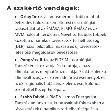
A szakértő vendégek:
Orlay Imre
, villamosmérnök, több mint öt
évtizedes hálózatüzemeltetési és stratégiai
tapasztalattal az ÉMÁSZ, ELMŰ–ÉMÁSZ és az
MVM hálózati területén. Nevéhez fűződik többek
között a dinamikus távvezeték-terhelhetőség
(DLR) hazai pilot alkalmazása és új távvezeték-
létesítési megoldások bevezetése.
Pongrácz Rita
, az ELTE Meteorológiai
Tanszékének oktatója és kutatója, a hazai
klímakutatás meghatározó alakja. Szakterülete a
klímaváltozás, az extrém időjárási események és
azok regionális hatásainak elemzése, különös
tekintettel Közép-Európára.
Szabó Dávid
, a BME Villamos Energetika
Tanszék adjunktusa, kutatásainak fókuszában a
távvezetékek dinamikus terhelhetősége és a