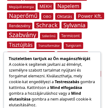
Napelem
MEKH
Megújuló energia
Naperőmű
Power Kft.
Oktatás
OBO
Schrack
Sylvania
Rendezvény
Szabvány
Termicont
Szélerőmű
Tisztújítás
Tungsram
Transzformátor
Tűzvédelem
Villamos energia
Túlfeszültség
Tiszteletben tartjuk az Ön magánszféráját
Villámvédelem
A cookie-k segítenek javítani az élményt,
személyre szabott tartalmat nyújtani és
Világítástechnika
Áramfogyasztás
forgalmat elemezni. Kiválaszthatja, mely
Építőipar
cookie-kat engedélyezi a
Testreszabás
gombra
Áramszolgáltató
átviteli hálózat
kattintva. Kattintson a
Mind elfogadása
gombra a hozzájáruláshoz vagy a
Mind
elutasítása
gombra a nem alapvető cookie-k
elutasításához.