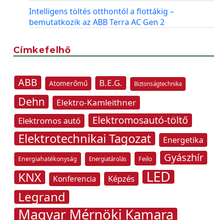
Intelligens töltés otthontól a flottákig –
bemutatkozik az ABB Terra AC Gen 2
Címkefelhő
ABB
B.E.G.
Atomerőmű
Biztonságtechnika
Dehn
Elektro-Kamleithner
Elektromosautó-töltő
Elektromos autó
Elektrotechnikai Tagozat
Energetika
Gyászhír
Feilo
Energiahatékonyság
Energiatárolás
LED
KNX
Képzés
Konferencia
Legrand
Magyar Mérnöki Kamara