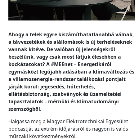
Ahogy a telek egyre kiszámíthatatlanabbá válnak,
a távvezetékek és alállomások is új terheléseknek
vannak kitéve. De valóban új jelenségekről
beszélünk, vagy csak most látjuk élesebben a
kockázatokat? A #MEEnet – Energetikáról
egymásközt legújabb adásában a klímaváltozás és
a villamosenergia-rendszer találkozási pontjait
járják körül: jegesedés, hóterhelés,
ellátásbiztonság, szabványok és üzemeltetési
tapasztalatok – mérnöki és klímatudományi
szemszögből.
Halgassa meg a Magyar Elektrotechnikai Egyesület
podcastját az extrém időjárásról és nagyon is valós
műszaki következményekról.