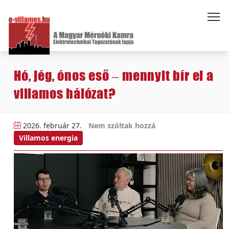
Hó, jég, ónos eső – mennyit bír el a
villamos hálózat?
2026. február 27.
Nem szóltak hozzá
Villamos energia