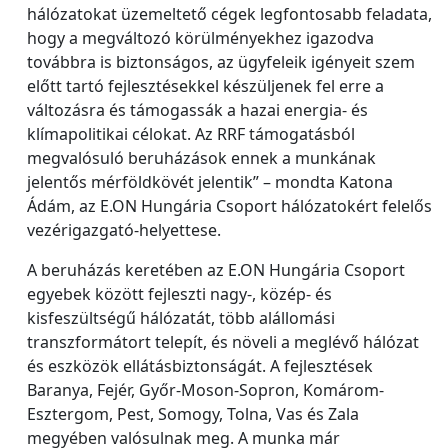
hálózatokat üzemeltető cégek legfontosabb feladata,
hogy a megváltozó körülményekhez igazodva
továbbra is biztonságos, az ügyfeleik igényeit szem
előtt tartó fejlesztésekkel készüljenek fel erre a
változásra és támogassák a hazai energia- és
klímapolitikai célokat. Az RRF támogatásból
megvalósuló beruházások ennek a munkának
jelentős mérföldkövét jelentik” – mondta Katona
Ádám, az E.ON Hungária Csoport hálózatokért felelős
vezérigazgató-helyettese.
A beruházás keretében az E.ON Hungária Csoport
egyebek között fejleszti nagy-, közép- és
kisfeszültségű hálózatát, több alállomási
transzformátort telepít, és növeli a meglévő hálózat
és eszközök ellátásbiztonságát. A fejlesztések
Baranya, Fejér, Győr-Moson-Sopron, Komárom-
Esztergom, Pest, Somogy, Tolna, Vas és Zala
megyében valósulnak meg. A munka már