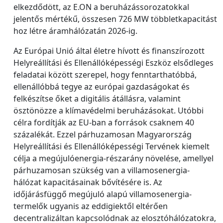
elkezdődött, az E.ON a beruházássorozatokkal
jelentős mértékű, összesen 726 MW többletkapacitást
hoz létre áramhálózatán 2026-ig.
Az Európai Unió által életre hívott és finanszírozott
Helyreállítási és Ellenállóképességi Eszköz elsődleges
feladatai között szerepel, hogy fenntarthatóbbá,
ellenállóbbá tegye az európai gazdaságokat és
felkészítse őket a digitális átállásra, valamint
ösztönözze a klímavédelmi beruházásokat. Utóbbi
célra fordítják az EU-ban a források csaknem 40
százalékát. Ezzel párhuzamosan Magyarország
Helyreállítási és Ellenállóképességi Tervének kiemelt
célja a megújulóenergia-részarány növelése, amellyel
párhuzamosan szükség van a villamosenergia-
hálózat kapacitásainak bővítésére is. Az
időjárásfüggő megújuló alapú villamosenergia-
termelők ugyanis az eddigiektől eltérően
decentralizáltan kapcsolódnak az elosztóhálózatokra,