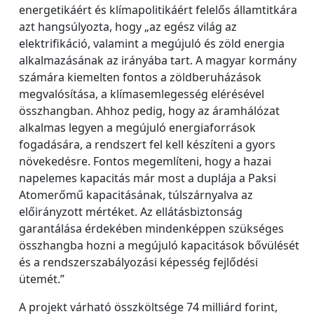
energetikáért és klímapolitikáért felelős államtitkára
azt hangsúlyozta, hogy „az egész világ az
elektrifikáció, valamint a megújuló és zöld energia
alkalmazásának az irányába tart. A magyar kormány
számára kiemelten fontos a zöldberuházások
megvalósítása, a klímasemlegesség elérésével
összhangban. Ahhoz pedig, hogy az áramhálózat
alkalmas legyen a megújuló energiaforrások
fogadására, a rendszert fel kell készíteni a gyors
növekedésre. Fontos megemlíteni, hogy a hazai
napelemes kapacitás már most a duplája a Paksi
Atomerőmű kapacitásának, túlszárnyalva az
előirányzott mértéket. Az ellátásbiztonság
garantálása érdekében mindenképpen szükséges
összhangba hozni a megújuló kapacitások bővülését
és a rendszerszabályozási képesség fejlődési
ütemét.”
A projekt várható összköltsége 74 milliárd forint,