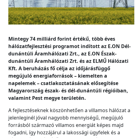
Mintegy 74 milliárd forint értékű, több éves
hálózatfejlesztési programot indított az E.ON Dél-
dunántúli Áramhálózati Zrt., az E.ON Észak-
dunántúli Áramhálózati Zrt. és az ELMŰ Hálózati
Kft. A beruházás fő célja az időjárásfüggő
megújuló energiaforrások – kiemelten a
napelemek – csatlakoztatásának elősegítése
Magyarország észak- és dél-dunántúli régióiban,
valamint Pest megye területén.
A fejlesztéseknek köszönhetően a villamos hálózat a
jelenleginél jóval nagyobb mennyiségű, megújuló
forrásból származó villamos energiát képes majd
fogadni, így hozzájárul a lakossági ügyfelek és a