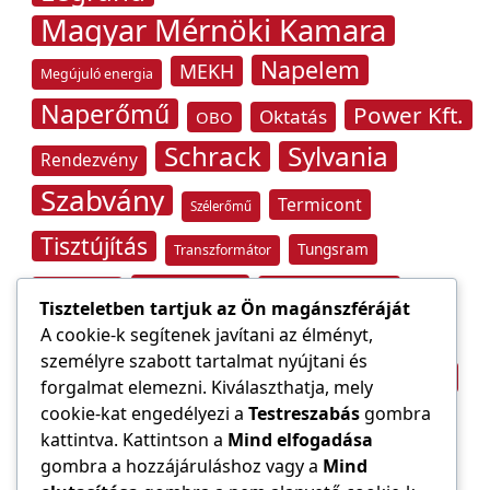
Magyar Mérnöki Kamara
Napelem
MEKH
Megújuló energia
Naperőmű
Power Kft.
Oktatás
OBO
Schrack
Sylvania
Rendezvény
Szabvány
Termicont
Szélerőmű
Tisztújítás
Tungsram
Transzformátor
Tűzvédelem
Villamos energia
Túlfeszültség
Tiszteletben tartjuk az Ön magánszféráját
Villámvédelem
A cookie-k segítenek javítani az élményt,
személyre szabott tartalmat nyújtani és
Világítástechnika
Áramfogyasztás
forgalmat elemezni. Kiválaszthatja, mely
Építőipar
cookie-kat engedélyezi a
Testreszabás
gombra
Áramszolgáltató
átviteli hálózat
kattintva. Kattintson a
Mind elfogadása
gombra a hozzájáruláshoz vagy a
Mind