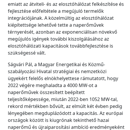
emiatt az átviteli- és az elosztóhálózat felkészítése és
fejlesztése előfeltétele a megújuló termelők
integrációjának. A közelmúltig az elosztóhálózat
kiépítettsége lehetővé tette a naperőművek
térnyerését, azonban az exponenciálisan növekvő
megújulós igények további kiszolgálásához az
elosztóhálózati kapacitások továbbfejlesztése is
szükségessé vált.
Ságvári Pál, a Magyar Energetikai és Közmű-
szabályozási Hivatal stratégiai és nemzetközi
ügyekért felelős elnökhelyettese rámutatott, hogy
2022 végére meghaladta a 4000 MW-ot a
naperőművek összesített beépített
teljesítőképessége, miután 2022-ben 1052 MW-tal,
rekord mértékben bővült, az elmúlt két évben pedig
lényegében megduplázódott a kapacitás. Az európai
országok között is kiugrónak tekinthető hazai
naperőmű és újraiparosítási ambíció eredményeként