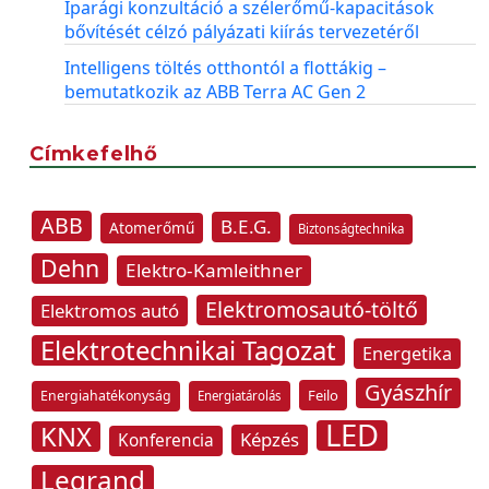
Iparági konzultáció a szélerőmű-kapacitások
bővítését célzó pályázati kiírás tervezetéről
Intelligens töltés otthontól a flottákig –
bemutatkozik az ABB Terra AC Gen 2
Címkefelhő
ABB
B.E.G.
Atomerőmű
Biztonságtechnika
Dehn
Elektro-Kamleithner
Elektromosautó-töltő
Elektromos autó
Elektrotechnikai Tagozat
Energetika
Gyászhír
Feilo
Energiahatékonyság
Energiatárolás
LED
KNX
Képzés
Konferencia
Legrand