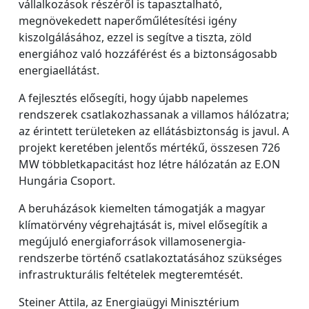
vállalkozások részéről is tapasztalható,
megnövekedett naperőműlétesítési igény
kiszolgálásához, ezzel is segítve a tiszta, zöld
energiához való hozzáférést és a biztonságosabb
energiaellátást.
A fejlesztés elősegíti, hogy újabb napelemes
rendszerek csatlakozhassanak a villamos hálózatra;
az érintett területeken az ellátásbiztonság is javul. A
projekt keretében jelentős mértékű, összesen 726
MW többletkapacitást hoz létre hálózatán az E.ON
Hungária Csoport.
A beruházások kiemelten támogatják a magyar
klímatörvény végrehajtását is, mivel elősegítik a
megújuló energiaforrások villamosenergia-
rendszerbe történő csatlakoztatásához szükséges
infrastrukturális feltételek megteremtését.
Steiner Attila, az Energiaügyi Minisztérium