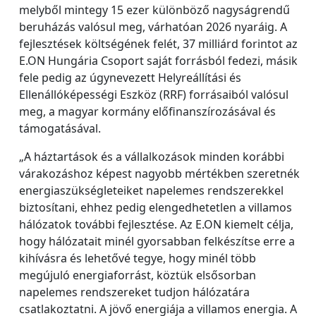
melyből mintegy 15 ezer különböző nagyságrendű
beruházás valósul meg, várhatóan 2026 nyaráig. A
fejlesztések költségének felét, 37 milliárd forintot az
E.ON Hungária Csoport saját forrásból fedezi, másik
fele pedig az úgynevezett Helyreállítási és
Ellenállóképességi Eszköz (RRF) forrásaiból valósul
meg, a magyar kormány előfinanszírozásával és
támogatásával.
„A háztartások és a vállalkozások minden korábbi
várakozáshoz képest nagyobb mértékben szeretnék
energiaszükségleteiket napelemes rendszerekkel
biztosítani, ehhez pedig elengedhetetlen a villamos
hálózatok további fejlesztése. Az E.ON kiemelt célja,
hogy hálózatait minél gyorsabban felkészítse erre a
kihívásra és lehetővé tegye, hogy minél több
megújuló energiaforrást, köztük elsősorban
napelemes rendszereket tudjon hálózatára
csatlakoztatni. A jövő energiája a villamos energia. A