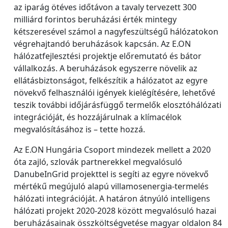
az iparág ötéves időtávon a tavaly tervezett 300
milliárd forintos beruházási érték mintegy
kétszeresével számol a nagyfeszültségű hálózatokon
végrehajtandó beruházások kapcsán. Az E.ON
hálózatfejlesztési projektje előremutató és bátor
vállalkozás. A beruházások egyszerre növelik az
ellátásbiztonságot, felkészítik a hálózatot az egyre
növekvő felhasználói igények kielégítésére, lehetővé
teszik további időjárásfüggő termelők elosztóhálózati
integrációját, és hozzájárulnak a klímacélok
megvalósításához is – tette hozzá.
Az E.ON Hungária Csoport mindezek mellett a 2020
óta zajló, szlovák partnerekkel megvalósuló
DanubeInGrid projekttel is segíti az egyre növekvő
mértékű megújuló alapú villamosenergia-termelés
hálózati integrációját. A határon átnyúló intelligens
hálózati projekt 2020-2028 között megvalósuló hazai
beruházásainak összköltségvetése magyar oldalon 84