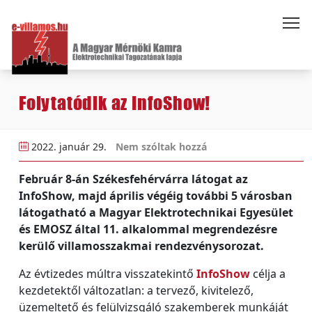
Folytatódik az InfoShow!
2022. január 29.
Nem szóltak hozzá
Február 8-án Székesfehérvárra látogat az
InfoShow, majd április végéig további 5 városban
látogatható a Magyar Elektrotechnikai Egyesület
és EMOSZ által 11. alkalommal megrendezésre
kerülő villamosszakmai rendezvénysorozat.
Az évtizedes múltra visszatekintő
InfoShow
célja a
kezdetektől változatlan: a tervező, kivitelező,
üzemeltető és felülvizsgáló szakemberek munkáját