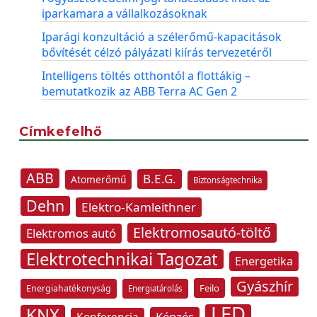
iparkamara a vállalkozásoknak
Iparági konzultáció a szélerőmű-kapacitások
bővítését célzó pályázati kiírás tervezetéről
Intelligens töltés otthontól a flottákig –
bemutatkozik az ABB Terra AC Gen 2
Címkefelhő
ABB
B.E.G.
Atomerőmű
Biztonságtechnika
Dehn
Elektro-Kamleithner
Elektromosautó-töltő
Elektromos autó
Elektrotechnikai Tagozat
Energetika
Gyászhír
Feilo
Energiahatékonyság
Energiatárolás
LED
KNX
Képzés