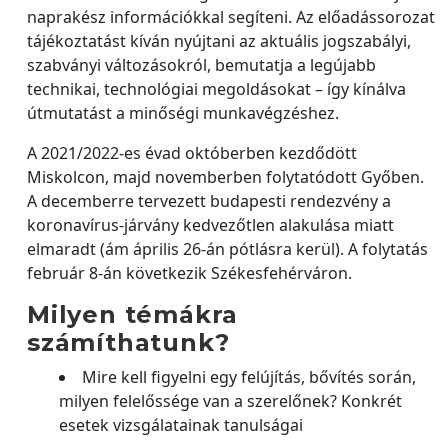
naprakész információkkal segíteni. Az előadássorozat
tájékoztatást kíván nyújtani az aktuális jogszabályi,
szabványi változásokról, bemutatja a legújabb
technikai, technológiai megoldásokat – így kínálva
útmutatást a minőségi munkavégzéshez.
A 2021/2022-es évad októberben kezdődött
Miskolcon, majd novemberben folytatódott Győben.
A decemberre tervezett budapesti rendezvény a
koronavírus-járvány kedvezőtlen alakulása miatt
elmaradt (ám április 26-án pótlásra kerül). A folytatás
február 8-án következik Székesfehérváron.
Milyen témákra
számíthatunk?
Mire kell figyelni egy felújítás, bővítés során,
milyen felelőssége van a szerelőnek? Konkrét
esetek vizsgálatainak tanulságai