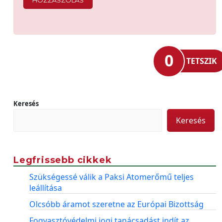
0
TETSZIK
Keresés
Keresés
Legfrissebb cikkek
Szükségessé válik a Paksi Atomerőmű teljes
leállítása
Olcsóbb áramot szeretne az Európai Bizottság
Fogyasztóvédelmi jogi tanácsadást indít az