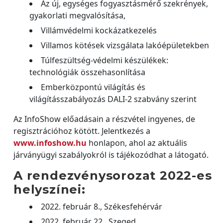
Az új, egységes fogyasztásmérő szekrények,
gyakorlati megvalósítása,
Villámvédelmi kockázatkezelés
Villamos kötések vizsgálata lakóépületekben
Túlfeszültség-védelmi készülékek:
technológiák összehasonlítása
Emberközpontú világítás és
világításszabályozás DALI-2 szabvány szerint
Az InfoShow előadásain a részvétel ingyenes, de
regisztrációhoz kötött. Jelentkezés a
www.infoshow.hu
honlapon, ahol az aktuális
járványügyi szabályokról is tájékozódhat a látogató.
A rendezvénysorozat 2022-es
helyszínei:
2022. február 8., Székesfehérvár
2022. február 22., Szeged