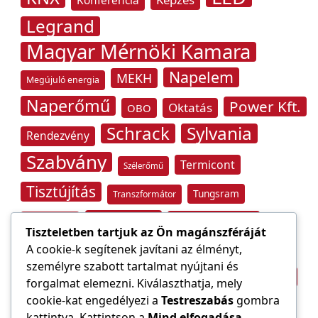
Konferencia
Legrand
Magyar Mérnöki Kamara
Napelem
MEKH
Megújuló energia
Naperőmű
Power Kft.
Oktatás
OBO
Schrack
Sylvania
Rendezvény
Szabvány
Termicont
Szélerőmű
Tisztújítás
Tungsram
Transzformátor
Tűzvédelem
Villamos energia
Túlfeszültség
Tiszteletben tartjuk az Ön magánszféráját
Villámvédelem
A cookie-k segítenek javítani az élményt,
személyre szabott tartalmat nyújtani és
Világítástechnika
Áramfogyasztás
forgalmat elemezni. Kiválaszthatja, mely
Építőipar
cookie-kat engedélyezi a
Testreszabás
gombra
Áramszolgáltató
átviteli hálózat
kattintva. Kattintson a
Mind elfogadása