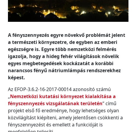
A fényszennyezés egyre növekvő problémát jelent
a természeti környezetre, de egyben az emberi
egészségre is. Egyre több nemzetközi felmérés
igazolja, hogy a hideg fehér világítások növelik
egyes megbetegedések kockázatát a korábbi
narancsos fényű nátriumlámpás rendszerekhez
képest.
Az EFOP-3.6.2-16-2017-00014 azonosító számú
„
Nemzetközi kutatási környezet kialakítása a
fényszennyezés vizsgálatának területén
” című
projekt első fő eredménye, hogy lehetséges olyan
közvilágítást kiépíteni, amely jelentősen csökkenti a
fényszennyezést és emellett a funkcióját is
megfelelően teljesíti.