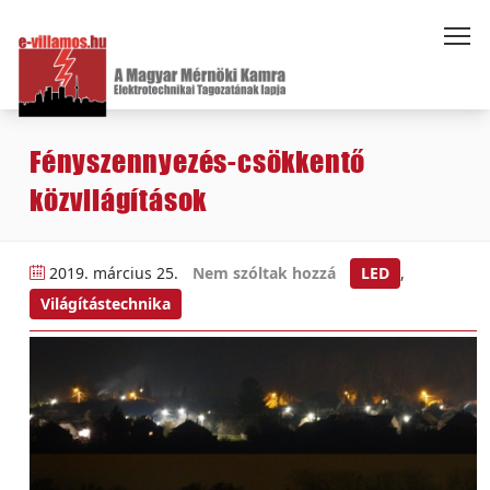
Fényszennyezés-csökkentő
közvilágítások
2019. március 25.
Nem szóltak hozzá
LED
,
Világítástechnika