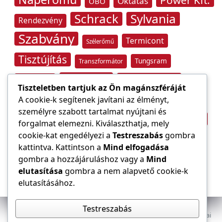
Oktatás
OBO
Schrack
Sylvania
Rendezvény
Szabvány
Termicont
Szélerőmű
Tisztújítás
Tungsram
Transzformátor
Tűzvédelem
Villamos energia
Túlfeszültség
Tiszteletben tartjuk az Ön magánszféráját
Villámvédelem
A cookie-k segítenek javítani az élményt,
személyre szabott tartalmat nyújtani és
Világítástechnika
Áramfogyasztás
forgalmat elemezni. Kiválaszthatja, mely
Építőipar
cookie-kat engedélyezi a
Testreszabás
gombra
Áramszolgáltató
átviteli hálózat
kattintva. Kattintson a
Mind elfogadása
gombra a hozzájáruláshoz vagy a
Mind
elutasítása
gombra a nem alapvető cookie-k
elutasításához.
Testreszabás
Az E-VILLAMOS szaklap a Magyar Mérnöki Kamara Elektrotechnikai