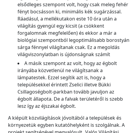
elsődleges szempont volt, hogy csak meleg fehér
fényt bocsásson ki, minimális kék sugárzással.
Ráadásul, a mellékutakon este 10 óra után a
világítás gyengül egy kicsit (a csökkent
forgalomnak megfelelően) és ekkor a már a
biológiai szempontból legoptimálisabb borostyán
sárga fénnyel világítanak csak. Ez a megoldás
világviszonylatban is újdonságnak számít
A másik szempont az volt, hogy az égbolt
irányába közvetlenül ne világítsanak a
lámpatestek. Ezzel segítik azt is, hogy a
településekkel érintett Zselici illetve Bükki
Csillagoségbolt-parkban tovább javuljon az
égbolt állapota. De a falvak területéről is szebb
lesz így az éjszakai égbolt.
A kiépült közvilágítások jóvoltából a települések és
környezetük egyben kutatóhelyként is szolgálnak. A
projekt segítségével megvalósult „Valós Világítási