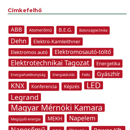
Címkefelhő
ABB
B.E.G.
Atomerőmű
Biztonságtechnika
Dehn
Elektro-Kamleithner
Elektromosautó-töltő
Elektromos autó
Elektrotechnikai Tagozat
Energetika
Gyászhír
Feilo
Energiahatékonyság
Energiatárolás
LED
KNX
Képzés
Konferencia
Legrand
Magyar Mérnöki Kamara
Napelem
MEKH
Megújuló energia
Naperőmű
Power Kft.