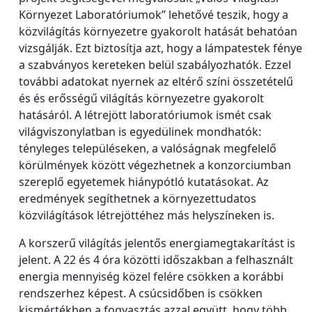
Környezet Laboratóriumok” lehetővé teszik, hogy a
közvilágítás környezetre gyakorolt hatását behatóan
vizsgálják. Ezt biztosítja azt, hogy a lámpatestek fénye
a szabványos kereteken belül szabályozhatók. Ezzel
további adatokat nyernek az eltérő színi összetételű
és és erősségű világítás környezetre gyakorolt
hatásáról. A létrejött laboratóriumok ismét csak
világviszonylatban is egyedülinek mondhatók:
tényleges településeken, a valóságnak megfelelő
körülmények között végezhetnek a konzorciumban
szereplő egyetemek hiánypótló kutatásokat. Az
eredmények segíthetnek a környezettudatos
közvilágítások létrejöttéhez más helyszíneken is.
A korszerű világítás jelentős energiamegtakarítást is
jelent. A 22 és 4 óra közötti időszakban a felhasznált
energia mennyiség közel felére csökken a korábbi
rendszerhez képest. A csúcsidőben is csökken
kismértékben a fogyasztás azzal együtt, hogy több,