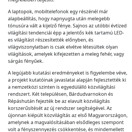
A laptopok, mobiltelefonok egy részénél már
alapbeállítás, hogy napnyugta után melegebb
tónusúra vált a kijelző fénye. Sajnos az utóbbi évtized
világítási tendenciái épp a jelentős kék tartamú LED-
es világítást részesítették előnyben, és
világviszonylatban is csak elvétve létesültek olyan
világítások, amelyek kifejezetten a meleg fehér, vagy
sárgás fényűek.
A legújabb kutatási eredményeket is figyelembe véve,
a projekt kutatóinak javaslatai alapján fejlesztették ki
a nemzetközi szinten is egyedülálló közvilágítási
rendszert. Két településen, Bárdudvarnokon és
Répáshután fejezték be az elavult közvilágítás
korszerűsítését az új rendszer segítségével. Az
újonnan kiépült közvilágítás az első Magyarországon,
amelynek a magvalósításában elsődleges szempont
volt a fényszennyezés csökkentése, és mindemellett