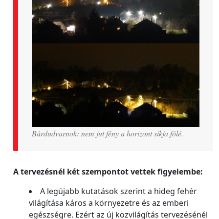
Bárdudvarnok: nem jut fény a horizont síkja fölé.
A tervezésnél két szempontot vettek figyelembe:
A legújabb kutatások szerint a hideg fehér
világítása káros a környezetre és az emberi
egészségre. Ezért az új közvilágítás tervezésénél