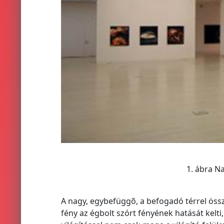
1. ábra N
A nagy, egybefüggõ, a befogadó térrel öss
fény az égbolt szórt fényének hatását kelti,