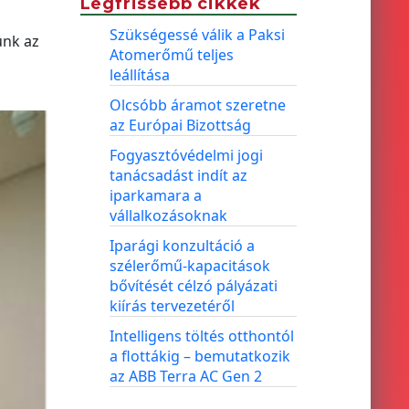
Legfrissebb cikkek
Szükségessé válik a Paksi
ünk az
Atomerőmű teljes
leállítása
Olcsóbb áramot szeretne
az Európai Bizottság
Fogyasztóvédelmi jogi
tanácsadást indít az
iparkamara a
vállalkozásoknak
Iparági konzultáció a
szélerőmű-kapacitások
bővítését célzó pályázati
kiírás tervezetéről
Intelligens töltés otthontól
a flottákig – bemutatkozik
az ABB Terra AC Gen 2