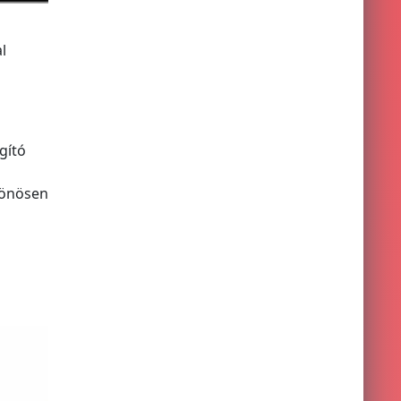
l
gító
lönösen