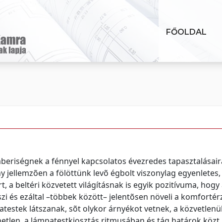
FŐOLDAL
mberiségnek a fénnyel kapcsolatos évezredes tapasztalásair
ny jellemzõen a fölöttünk levõ égbolt viszonylag egyenletes
t, a beltéri közvetett világításnak is egyik pozitívuma, hogy
zi és ezáltal –többek között– jelentõsen növeli a komfortérz
estek látszanak, sõt olykor árnyékot vetnek, a közvetlenü
etlen, a lámpatestkiosztás ritmusában és tág határok közt