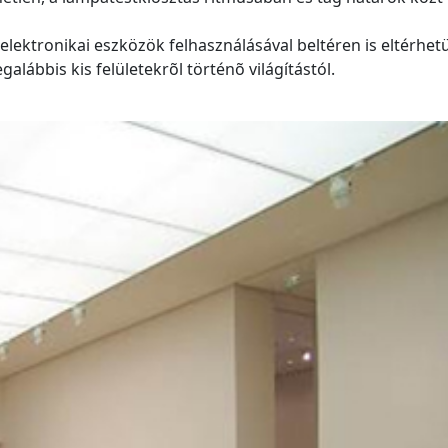
lektronikai eszközök felhasználásával beltéren is eltérhet
alábbis kis felületekrõl történõ világítástól.