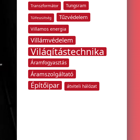
Tungsram
Transzformátor
Tűzvédelem
Túlfeszültség
Villamos energia
Villámvédelem
Világítástechnika
Áramfogyasztás
Áramszolgáltató
Építőipar
átviteli hálózat