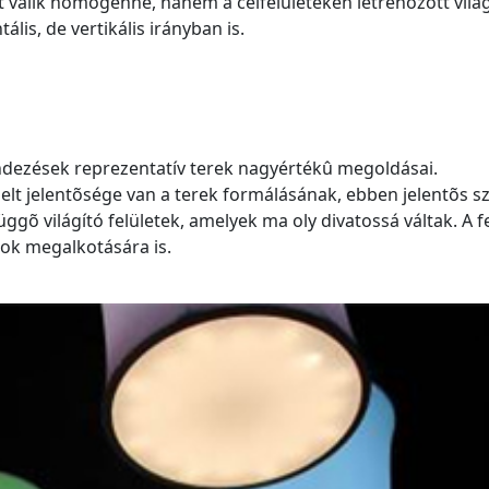
et válik homogénné, hanem a célfelületeken létrehozott világ
lis, de vertikális irányban is.
rendezések reprezentatív terek nagyértékû megoldásai.
lt jelentõsége van a terek formálásának, ebben jelentõs s
õ világító felületek, amelyek ma oly divatossá váltak. A fe
sok megalkotására is.