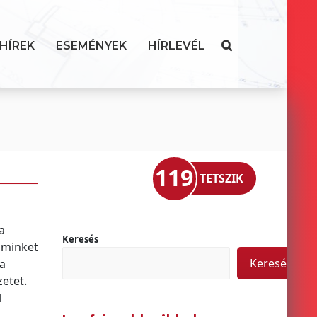
HÍREK
ESEMÉNYEK
HÍRLEVÉL
119
TETSZIK
a
Keresés
, minket
Keresés
 a
etet.
l