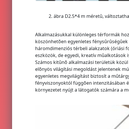
2. ábra D2.5*4 m méretû, változtatható
Alkalmazásukkal különleges térformák hoz
köszönhetõen egyenletes fénysûrûségûek a b
háromdimenziós térbeli alakzatok (óriási f
eszközök, de egyedi, kreatív mûalkotások i
Számos kitûnõ alkalmazási területük közül
elõnyös világítási megoldást jelentenek mú
egyenletes megvilágítást biztosít a mûtárg
fényviszonyoktól függõen intenzitásában 
környezetet nyújt a látogatók számára a m