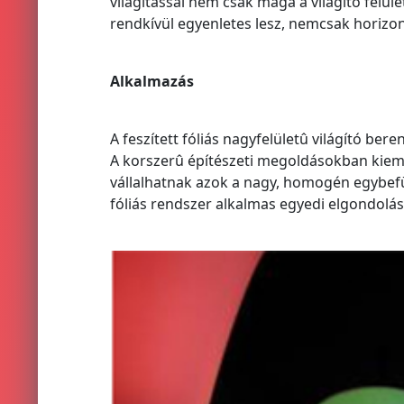
világítással nem csak maga a világító felül
rendkívül egyenletes lesz, nemcsak horizontá
Alkalmazás
A feszített fóliás nagyfelületû világító be
A korszerû építészeti megoldásokban kieme
vállalhatnak azok a nagy, homogén egybefügg
fóliás rendszer alkalmas egyedi elgondolá