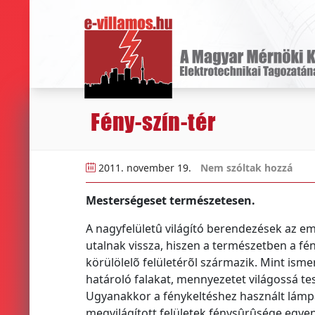
Fény-szín-tér
2011. november 19.
Nem szóltak hozzá
Mesterségeset természetesen.
A nagyfelületû világító berendezések az e
utalnak vissza, hiszen a természetben a fé
körülölelõ felületérõl származik. Mint ismer
határoló falakat, mennyezetet világossá tes
Ugyanakkor a fénykeltéshez használt lámpat
megvilágított felületek fénysûrûsége egyen