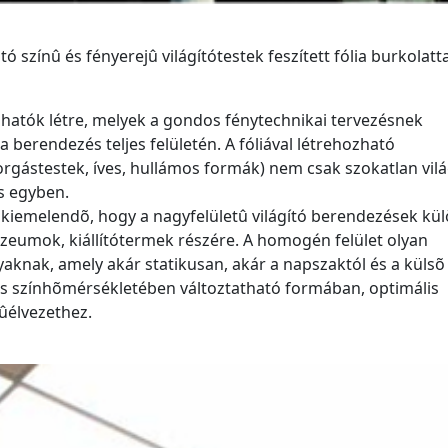
 színû és fényerejû világítótestek feszített fólia burkolatta
hatók létre, melyek a gondos fénytechnikai tervezésnek
erendezés teljes felületén. A fóliával létrehozható
orgástestek, íves, hullámos formák) nem csak szokatlan vilá
s egyben.
 kiemelendõ, hogy a nagyfelületû világító berendezések kü
zeumok, kiállítótermek részére. A homogén felület olyan
yaknak, amely akár statikusan, akár a napszaktól és a külsõ
és színhõmérsékletében változtatható formában, optimális
ûélvezethez.