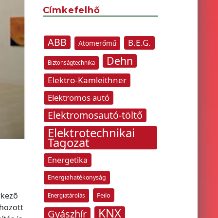
Címkefelhő
ABB
B.E.G.
Atomerőmű
Dehn
Biztonságtechnika
Elektro-Kamleithner
Elektromos autó
Elektromosautó-töltő
Elektrotechnikai
Tagozat
Energetika
Energiahatékonyság
rkezõ
Feilo
Energiatárolás
ehozott
KNX
Gyászhír