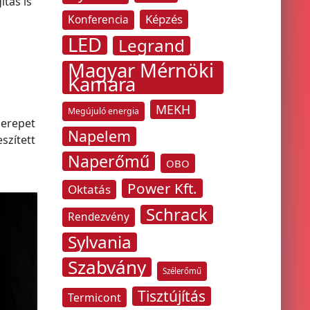
ítás is
Képzés
Konferencia
LED
Legrand
Magyar Mérnöki
Kamara
MEKH
Megújuló energia
zerepet
Napelem
szített
Naperőmű
OBO
Power Kft.
Oktatás
Schrack
Rendezvény
Sylvania
Szabvány
Szélerőmű
Tisztújítás
Termicont