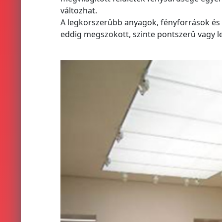
változhat.
A legkorszerûbb anyagok, fényforrások és e
eddig megszokott, szinte pontszerû vagy leg