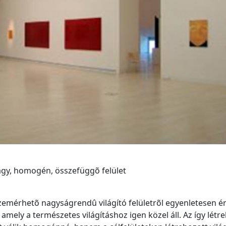
agy, homogén, összefüggõ felület
zemérhetõ nagyságrendû világító felületrõl egyenletesen é
 amely a természetes világításhoz igen közel áll. Az így létr