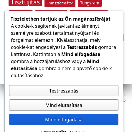
Tisztújítás
Tungsram
Transzformátor
Tűzvédelem
Villamos energia
Túlfeszültség
Tiszteletben tartjuk az Ön magánszféráját
Villámvédelem
A cookie-k segítenek javítani az élményt,
személyre szabott tartalmat nyújtani és
Világítástechnika
Áramfogyasztás
forgalmat elemezni. Kiválaszthatja, mely
Építőipar
cookie-kat engedélyezi a
Testreszabás
gombra
Áramszolgáltató
átviteli hálózat
kattintva. Kattintson a
Mind elfogadása
gombra a hozzájáruláshoz vagy a
Mind
elutasítása
gombra a nem alapvető cookie-k
elutasításához.
Testreszabás
Az E-VILLAMOS szaklap a Magyar Mérnöki Kamara Elektrotechnikai
Tagozatának lapja. Minden jog fenntartva, © 2009–2026
Mind elutasítása
Adatkezelés
Dokumentumok
Tagozat
Mind elfogadása
Powered by