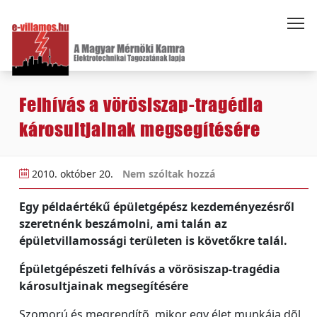
Felhívás a vörösiszap-tragédia
károsultjainak megsegítésére
2010. október 20.
Nem szóltak hozzá
Egy példaértékű épületgépész kezdeményezésről
szeretnénk beszámolni, ami talán az
épületvillamossági területen is követőkre talál.
Épületgépészeti felhívás a vörösiszap-tragédia
károsultjainak megsegítésére
Szomorú és megrendítõ, mikor egy élet munkája dõl