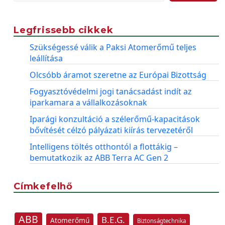
Legfrissebb cikkek
Szükségessé válik a Paksi Atomerőmű teljes
leállítása
Olcsóbb áramot szeretne az Európai Bizottság
Fogyasztóvédelmi jogi tanácsadást indít az
iparkamara a vállalkozásoknak
Iparági konzultáció a szélerőmű-kapacitások
bővítését célzó pályázati kiírás tervezetéről
Intelligens töltés otthontól a flottákig –
bemutatkozik az ABB Terra AC Gen 2
Címkefelhő
ABB
B.E.G.
Atomerőmű
Biztonságtechnika