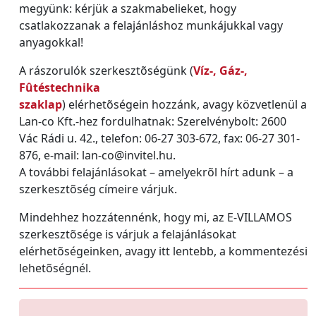
megyünk: kérjük a szakmabelieket, hogy
csatlakozzanak a felajánláshoz munkájukkal vagy
anyagokkal!
A rászorulók szerkesztõségünk (
Víz-, Gáz-,
Fûtéstechnika
szaklap
) elérhetõségein hozzánk, avagy közvetlenül a
Lan-co Kft.-hez fordulhatnak: Szerelvénybolt: 2600
Vác Rádi u. 42., telefon: 06-27 303-672, fax: 06-27 301-
876, e-mail: lan-co@invitel.hu.
A további felajánlásokat – amelyekrõl hírt adunk – a
szerkesztõség címeire várjuk.
Mindehhez hozzátennénk, hogy mi, az E-VILLAMOS
szerkesztõsége is várjuk a felajánlásokat
elérhetõségeinken, avagy itt lentebb, a kommentezési
lehetõségnél.