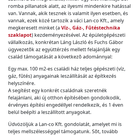
romba pillanatok alatt, az ilyesmi mindenkire hatással
van. Vannak, akik tesznek is valamit ilyen esetben, és
vannak, ezek közé tartozik a váci Lan-co Kft., amely
megkeresett minket (a
Víz-, Gáz-, Fûtéstechnika
szaklapot
) kezdeményezésével. Az épületgépészeti
vállalkozás, konkrétan Láng László és Fuchs Gábor
ügyvezetõk az együttérzés mellett felajánlják egy
család támogatását a következõ adománnyal:
Egy max. 100 m2-es családi ház teljes gépészeti (víz,
gáz, fûtés) anyagainak leszállítását az építkezés
helyszínére.
A segítést egy konkrét családnak szeretnék
felajánlani, aki új otthon építésében gondolkodik,
érvényes építési engedéllyel rendelkezik, és 1 éven
belül beépíti a leszállított anyagokat.
Üdvözöljük a Lan-co Kft. gondolatát, amelyet mi is
teljes mellszélességgel támogatunk. Sõt, tovább