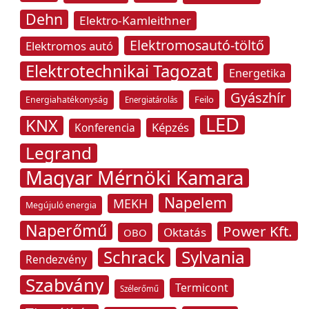
Dehn
Elektro-Kamleithner
Elektromosautó-töltő
Elektromos autó
Elektrotechnikai Tagozat
Energetika
Gyászhír
Feilo
Energiahatékonyság
Energiatárolás
LED
KNX
Képzés
Konferencia
Legrand
Magyar Mérnöki Kamara
Napelem
MEKH
Megújuló energia
Naperőmű
Power Kft.
Oktatás
OBO
Schrack
Sylvania
Rendezvény
Szabvány
Termicont
Szélerőmű