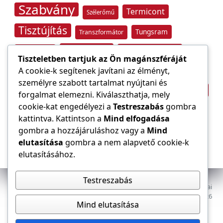
Szabvány
Termicont
Szélerőmű
Tisztújítás
Tungsram
Transzformátor
Tűzvédelem
Villamos energia
Túlfeszültség
Tiszteletben tartjuk az Ön magánszféráját
Villámvédelem
A cookie-k segítenek javítani az élményt,
személyre szabott tartalmat nyújtani és
Világítástechnika
Áramfogyasztás
forgalmat elemezni. Kiválaszthatja, mely
Építőipar
cookie-kat engedélyezi a
Testreszabás
gombra
Áramszolgáltató
átviteli hálózat
kattintva. Kattintson a
Mind elfogadása
gombra a hozzájáruláshoz vagy a
Mind
elutasítása
gombra a nem alapvető cookie-k
elutasításához.
Testreszabás
Az E-VILLAMOS szaklap a Magyar Mérnöki Kamara Elektrotechnikai
Tagozatának lapja. Minden jog fenntartva, © 2009–2026
Mind elutasítása