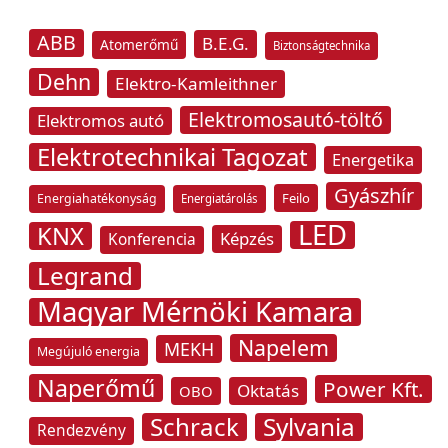
ABB
B.E.G.
Atomerőmű
Biztonságtechnika
Dehn
Elektro-Kamleithner
Elektromosautó-töltő
Elektromos autó
Elektrotechnikai Tagozat
Energetika
Gyászhír
Feilo
Energiahatékonyság
Energiatárolás
LED
KNX
Képzés
Konferencia
Legrand
Magyar Mérnöki Kamara
Napelem
MEKH
Megújuló energia
Naperőmű
Power Kft.
Oktatás
OBO
Schrack
Sylvania
Rendezvény