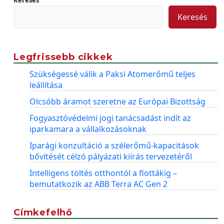
Keresés
Keresés
Legfrissebb cikkek
Szükségessé válik a Paksi Atomerőmű teljes
leállítása
Olcsóbb áramot szeretne az Európai Bizottság
Fogyasztóvédelmi jogi tanácsadást indít az
iparkamara a vállalkozásoknak
Iparági konzultáció a szélerőmű-kapacitások
bővítését célzó pályázati kiírás tervezetéről
Intelligens töltés otthontól a flottákig –
bemutatkozik az ABB Terra AC Gen 2
Címkefelhő