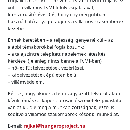
Foglalkoznunk kell – hiszen a TvMI kitûzött célja is ez
volt – a villamos TvMI felülvizsgálatával,
korszerûsítésével. Cél, hogy egy még jobban
használható anyagot adjunk a villamos szakemberek
kezébe.
Ennek keretében – a teljesség igénye nélkül – az
alábbi témakörökkel foglalkozunk:
– a talajszintre telepített napelemek létesítési
kérdései (jelenleg nincs benne a TvMI-ben),
– hõ- és füstelvezetések vezérlései,
– kábelvezetések épületen belül,
– villámvédelem.
Kérjük, hogy akinek a fenti vagy az itt felsoroltakon
kívüli témákkal kapcsolatosan észrevétele, javaslata
van az küldje meg a munkabizottságnak, ezzel is
segítve a villamos szakemberek késõbbi munkáját.
E-mail:
rajkai@hungaroproject.hu