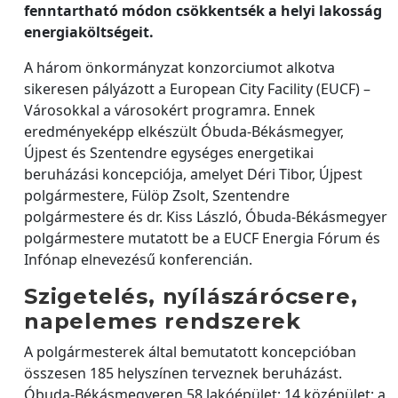
fenntartható módon csökkentsék a helyi lakosság
energiaköltségeit.
A három önkormányzat konzorciumot alkotva
sikeresen pályázott a European City Facility (EUCF) –
Városokkal a városokért programra. Ennek
eredményeképp elkészült Óbuda-Békásmegyer,
Újpest és Szentendre egységes energetikai
beruházási koncepciója, amelyet Déri Tibor, Újpest
polgármestere, Fülöp Zsolt, Szentendre
polgármestere és dr. Kiss László, Óbuda-Békásmegyer
polgármestere mutatott be a EUCF Energia Fórum és
Infónap elnevezésű konferencián.
Szigetelés, nyílászárócsere,
napelemes rendszerek
A polgármesterek által bemutatott koncepcióban
összesen 185 helyszínen terveznek beruházást.
Óbuda-Békásmegyeren 58 lakóépület; 14 középület; a