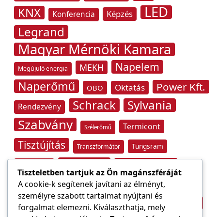
LED
KNX
Képzés
Konferencia
Legrand
Magyar Mérnöki Kamara
Napelem
MEKH
Megújuló energia
Naperőmű
Power Kft.
Oktatás
OBO
Schrack
Sylvania
Rendezvény
Szabvány
Termicont
Szélerőmű
Tisztújítás
Tungsram
Transzformátor
Tűzvédelem
Villamos energia
Túlfeszültség
Tiszteletben tartjuk az Ön magánszféráját
Villámvédelem
A cookie-k segítenek javítani az élményt,
személyre szabott tartalmat nyújtani és
Világítástechnika
Áramfogyasztás
forgalmat elemezni. Kiválaszthatja, mely