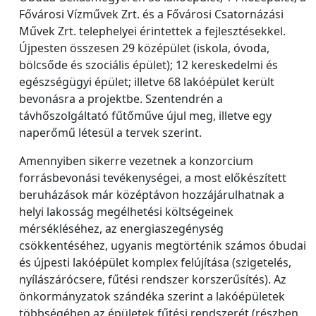
Fővárosi Vízművek Zrt. és a Fővárosi Csatornázási
Művek Zrt. telephelyei érintettek a fejlesztésekkel.
Újpesten összesen 29 középület (iskola, óvoda,
bölcsőde és szociális épület); 12 kereskedelmi és
egészségügyi épület; illetve 68 lakóépület került
bevonásra a projektbe. Szentendrén a
távhőszolgáltató fűtőműve újul meg, illetve egy
naperőmű létesül a tervek szerint.
Amennyiben sikerre vezetnek a konzorcium
forrásbevonási tevékenységei, a most előkészített
beruházások már középtávon hozzájárulhatnak a
helyi lakosság megélhetési költségeinek
mérsékléséhez, az energiaszegénység
csökkentéséhez, ugyanis megtörténik számos óbudai
és újpesti lakóépület komplex felújítása (szigetelés,
nyílászárócsere, fűtési rendszer korszerűsítés). Az
önkormányzatok szándéka szerint a lakóépületek
többségében az épületek fűtési rendszerét (részben,