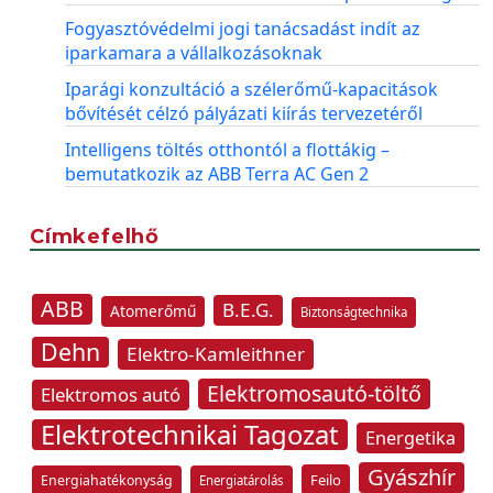
Fogyasztóvédelmi jogi tanácsadást indít az
iparkamara a vállalkozásoknak
Iparági konzultáció a szélerőmű-kapacitások
bővítését célzó pályázati kiírás tervezetéről
Intelligens töltés otthontól a flottákig –
bemutatkozik az ABB Terra AC Gen 2
Címkefelhő
ABB
B.E.G.
Atomerőmű
Biztonságtechnika
Dehn
Elektro-Kamleithner
Elektromosautó-töltő
Elektromos autó
Elektrotechnikai Tagozat
Energetika
Gyászhír
Feilo
Energiahatékonyság
Energiatárolás