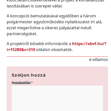
kibocsátás-csökkentésével a projekt a klímaváltozás
lassításában is szerepet vállal.
A koncepció bemutatásával egyidőben a három
polgármester együttműködési nyilatkozatot írt alá,
ezzel megerősítve a sikeres pályázattal indult
partnerségüket.
A projektről bővebb információk a
https://obvf.hu/?
i=15280&c=310
oldalon olvashatók.
e-villamos
Szóljon hozzá
Hozzászólás
*