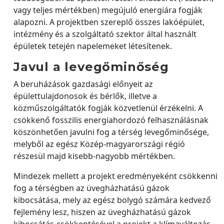
vagy teljes mértékben) megújuló energiára fogják
alapozni. A projektben szereplő összes lakóépület,
intézmény és a szolgáltató szektor által használt
épületek tetején napelemeket létesítenek.
Javul a levegőminőség
A beruházások gazdasági előnyeit az
épülettulajdonosok és bérlők, illetve a
közműszolgáltatók fogják közvetlenül érzékelni. A
csökkenő fosszilis energiahordozó felhasználásnak
köszönhetően javulni fog a térség levegőminősége,
melyből az egész Közép-magyarországi régió
részesül majd kisebb-nagyobb mértékben.
Mindezek mellett a projekt eredményeként csökkenni
fog a térségben az üvegházhatású gázok
kibocsátása, mely az egész bolygó számára kedvező
fejlemény lesz, hiszen az üvegházhatású gázok