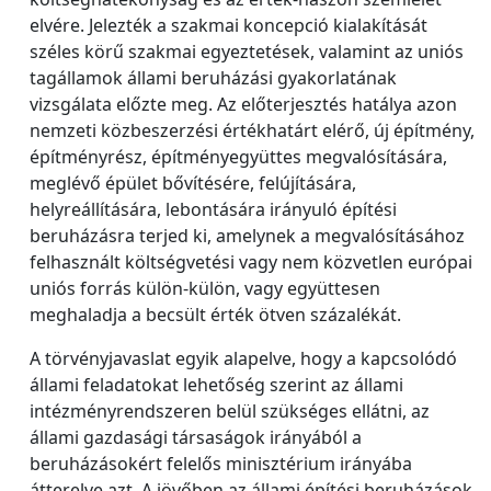
elvére. Jelezték a szakmai koncepció kialakítását
széles körű szakmai egyeztetések, valamint az uniós
tagállamok állami beruházási gyakorlatának
vizsgálata előzte meg. Az előterjesztés hatálya azon
nemzeti közbeszerzési értékhatárt elérő, új építmény,
építményrész, építményegyüttes megvalósítására,
meglévő épület bővítésére, felújítására,
helyreállítására, lebontására irányuló építési
beruházásra terjed ki, amelynek a megvalósításához
felhasznált költségvetési vagy nem közvetlen európai
uniós forrás külön-külön, vagy együttesen
meghaladja a becsült érték ötven százalékát.
A törvényjavaslat egyik alapelve, hogy a kapcsolódó
állami feladatokat lehetőség szerint az állami
intézményrendszeren belül szükséges ellátni, az
állami gazdasági társaságok irányából a
beruházásokért felelős minisztérium irányába
átterelve azt. A jövőben az állami építési beruházások