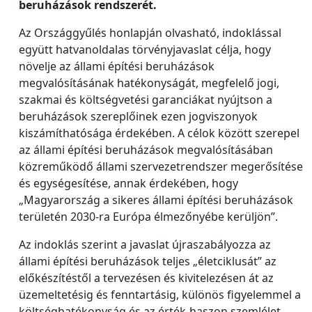
beruházások rendszerét.
Az Országgyűlés honlapján olvasható, indoklással
együtt hatvanoldalas törvényjavaslat célja, hogy
növelje az állami építési beruházások
megvalósításának hatékonyságát, megfelelő jogi,
szakmai és költségvetési garanciákat nyújtson a
beruházások szereplőinek ezen jogviszonyok
kiszámíthatósága érdekében. A célok között szerepel
az állami építési beruházások megvalósításában
közreműködő állami szervezetrendszer megerősítése
és egységesítése, annak érdekében, hogy
„Magyarország a sikeres állami építési beruházások
területén 2030-ra Európa élmezőnyébe kerüljön”.
Az indoklás szerint a javaslat újraszabályozza az
állami építési beruházások teljes „életciklusát” az
előkészítéstől a tervezésen és kivitelezésen át az
üzemeltetésig és fenntartásig, különös figyelemmel a
költséghatékonyság és az érték-haszon szemlélet