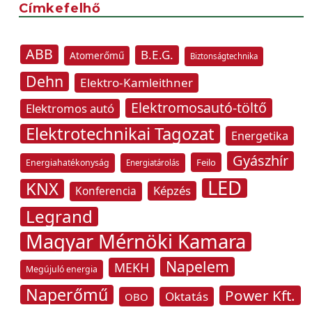
Címkefelhő
ABB
B.E.G.
Atomerőmű
Biztonságtechnika
Dehn
Elektro-Kamleithner
Elektromosautó-töltő
Elektromos autó
Elektrotechnikai Tagozat
Energetika
Gyászhír
Feilo
Energiahatékonyság
Energiatárolás
LED
KNX
Képzés
Konferencia
Legrand
Magyar Mérnöki Kamara
Napelem
MEKH
Megújuló energia
Naperőmű
Power Kft.
Oktatás
OBO