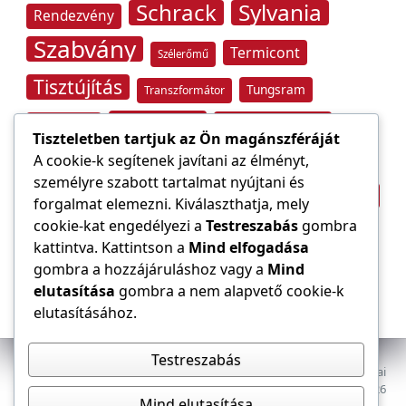
Schrack
Sylvania
Rendezvény
Szabvány
Termicont
Szélerőmű
Tisztújítás
Tungsram
Transzformátor
Tűzvédelem
Villamos energia
Túlfeszültség
Tiszteletben tartjuk az Ön magánszféráját
Villámvédelem
A cookie-k segítenek javítani az élményt,
személyre szabott tartalmat nyújtani és
Világítástechnika
Áramfogyasztás
forgalmat elemezni. Kiválaszthatja, mely
Építőipar
cookie-kat engedélyezi a
Testreszabás
gombra
Áramszolgáltató
átviteli hálózat
kattintva. Kattintson a
Mind elfogadása
gombra a hozzájáruláshoz vagy a
Mind
elutasítása
gombra a nem alapvető cookie-k
elutasításához.
Testreszabás
Az E-VILLAMOS szaklap a Magyar Mérnöki Kamara Elektrotechnikai
Tagozatának lapja. Minden jog fenntartva, © 2009–2026
Mind elutasítása