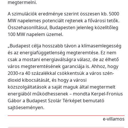
megtermelni.
A szimulációk eredménye szerint összesen kb. 5000
MW napelemes potenciált rejtenek a fővárosi tetők.
Összehasonlításul, Budapesten jelenleg közelítőleg
100 MW napelem üzemel.
„Budapest célja hosszabb távon a klímasemlegesség
és az energiafüggetlenség megteremtése. Ez nem
csak a mostani energiaválságra válasz, de az élhető
város megteremtésének garanciája is. Ahhoz, hogy
2030-ra 40 százalékkal csökkentsük a város szén-
dioxid kibocsátását, és hogy a városi
közszolgáltatások a saját maguk által megtermelt
energiából működhessenek – mondta Kerpel-Fronius
Gábor a Budapest Szolár Térképet bemutató
sajtóeseményen.
e-villamos