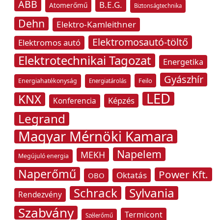
ABB
B.E.G.
Atomerőmű
Biztonságtechnika
Dehn
Elektro-Kamleithner
Elektromosautó-töltő
Elektromos autó
Elektrotechnikai Tagozat
Energetika
Gyászhír
Feilo
Energiahatékonyság
Energiatárolás
LED
KNX
Képzés
Konferencia
Legrand
Magyar Mérnöki Kamara
Napelem
MEKH
Megújuló energia
Naperőmű
Power Kft.
Oktatás
OBO
Schrack
Sylvania
Rendezvény
Szabvány
Termicont
Szélerőmű