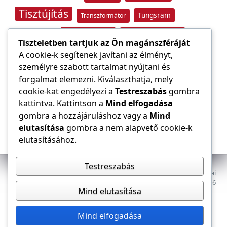
Tisztújítás
Tungsram
Transzformátor
Tűzvédelem
Villamos energia
Túlfeszültség
Tiszteletben tartjuk az Ön magánszféráját
Villámvédelem
A cookie-k segítenek javítani az élményt,
személyre szabott tartalmat nyújtani és
Világítástechnika
Áramfogyasztás
forgalmat elemezni. Kiválaszthatja, mely
Építőipar
cookie-kat engedélyezi a
Testreszabás
gombra
Áramszolgáltató
átviteli hálózat
kattintva. Kattintson a
Mind elfogadása
gombra a hozzájáruláshoz vagy a
Mind
elutasítása
gombra a nem alapvető cookie-k
elutasításához.
Testreszabás
Az E-VILLAMOS szaklap a Magyar Mérnöki Kamara Elektrotechnikai
Tagozatának lapja. Minden jog fenntartva, © 2009–2026
Mind elutasítása
Adatkezelés
Dokumentumok
Tagozat
Mind elfogadása