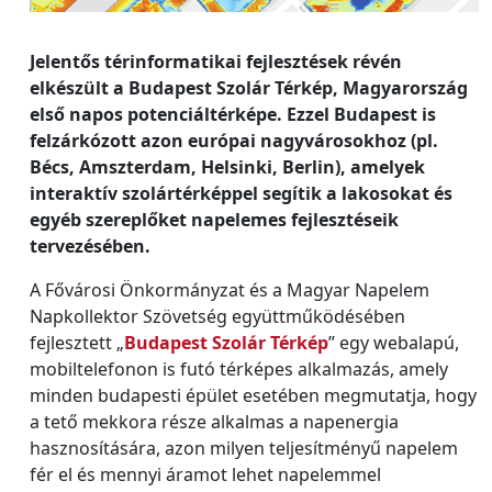
Jelentős térinformatikai fejlesztések révén
elkészült a Budapest Szolár Térkép, Magyarország
első napos potenciáltérképe. Ezzel Budapest is
felzárkózott azon európai nagyvárosokhoz (pl.
Bécs, Amszterdam, Helsinki, Berlin), amelyek
interaktív szolártérképpel segítik a lakosokat és
egyéb szereplőket napelemes fejlesztéseik
tervezésében.
A Fővárosi Önkormányzat és a Magyar Napelem
Napkollektor Szövetség együttműködésében
fejlesztett „
Budapest Szolár Térkép
” egy webalapú,
mobiltelefonon is futó térképes alkalmazás, amely
minden budapesti épület esetében megmutatja, hogy
a tető mekkora része alkalmas a napenergia
hasznosítására, azon milyen teljesítményű napelem
fér el és mennyi áramot lehet napelemmel