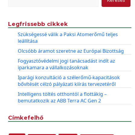
Legfrissebb cikkek
Szükségessé válik a Paksi Atomerőmű teljes
leállítása
Olcsóbb áramot szeretne az Európai Bizottság
Fogyasztóvédelmi jogi tanácsadást indít az
iparkamara a vállalkozásoknak
Iparági konzultáció a szélerőmű-kapacitások
bővítését célzó pályázati kiírás tervezetéről
Intelligens töltés otthontól a flottákig –
bemutatkozik az ABB Terra AC Gen 2
Címkefelhő