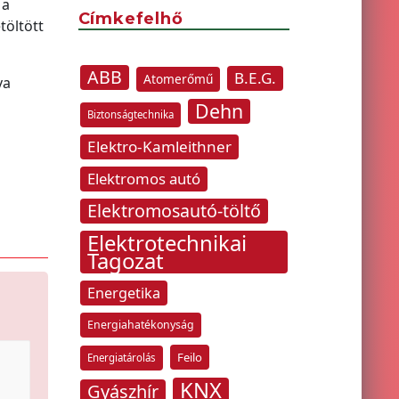
 a
Címkefelhő
töltött
ABB
B.E.G.
Atomerőmű
va
Dehn
Biztonságtechnika
Elektro-Kamleithner
Elektromos autó
Elektromosautó-töltő
Elektrotechnikai
Tagozat
Energetika
Energiahatékonyság
Feilo
Energiatárolás
KNX
Gyászhír