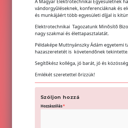
A Magyar Elektrotechnikai Egyesületnek hat
vándorgyûléseknek, konferenciáknak és elõ
és munkájáért több egyesületi díjjal is kitün
Elektrotechnikai Tagozatunk Minõsítõ Bizo
nagy szakmai és élettapasztalatát.
Példaképe Muttnyánszky Ádám egyetemi ta
hazaszeretetét is követendõnek tekintette
Segítõkész kolléga, jó barát, jó és közösség
Emlékét szeretettel õrizzük!
Szóljon hozzá
Hozzászólás
*