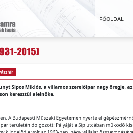
FŐOLDAL
1931-2015)
ászhír
unyt Sipos Miklós, a villamos szerelőipar nagy öregje, 
son keresztül alelnöke.
ben. A Budapesti Mûszaki Egyetemen nyerte el gépészmérn
õipar területén dolgozott: Pályáját a Síp utcában mûködõ ki
egyik jogelõdje volt az 1963-ban, négy vállalat összevonásáva