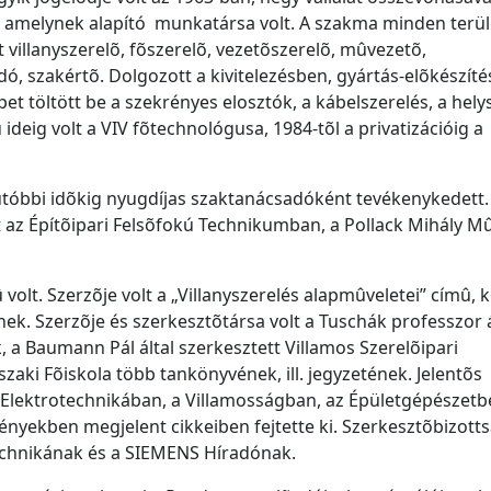
ak, amelynek alapító munkatársa volt. A szakma minden terül
 villanyszerelõ, fõszerelõ, vezetõszerelõ, mûvezetõ,
ó, szakértõ. Dolgozott a kivitelezésben, gyártás-elõkészíté
 töltött be a szekrényes elosztók, a kábelszerelés, a helys
ideig volt a VIV fõtechnológusa, 1984-tõl a privatizációig a
gutóbbi idõkig nyugdíjas szaktanácsadóként tevékenykedett.
át az Építõipari Felsõfokú Technikumban, a Pollack Mihály M
olt. Szerzõje volt a „Villanyszerelés alapmûveletei” címû, k
k. Szerzõje és szerkesztõtársa volt a Tuschák professzor á
, a Baumann Pál által szerkesztett Villamos Szerelõipari
aki Fõiskola több tankönyvének, ill. jegyzetének. Jelentõs
 Elektrotechnikában, a Villamosságban, az Épületgépészetb
nyekben megjelent cikkeiben fejtette ki. Szerkesztõbizotts
echnikának és a SIEMENS Híradónak.