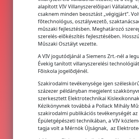
alapított VIV Villanyszerelõipari Vállalatn
csaknem minden beosztást „végigjárt”. Volt
fõtechnológus, osztályvezetõ, szaktanácsad
mûszaki fejlesztésben. Meghatározó szerepet
szerelés-elõkészítés fejlesztésében. Hosszú 
Mûszaki Osztályt vezette.
A VIV jogutódjánál a Siemens Zrt.-nél a le
Évekig tanított villanyszerelési technológi
Fõiskola jogelõdjénél.
Szakirodalmi tevékenysége igen széleskörû v
százezer példányban megjelent szakkönyvne
szerkesztett Elektrotechnikai Kislexikonnak
Kézikönyvnek továbbá a Pollack Mihály Mûsz
szakirodalmi publikációs tevékenységét az
Épületgépészeti technikában, a VIV közlemé
tagja volt a Mérnök Újságnak, az Elektrot