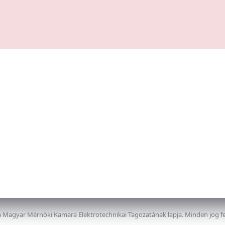
 Magyar Mérnöki Kamara Elektrotechnikai Tagozatának lapja. Minden jog f