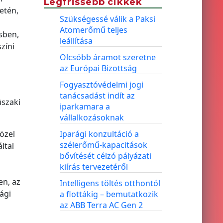
Legfrissebb cikkek
etén,
Szükségessé válik a Paksi
Atomerőmű teljes
sben,
leállítása
zíni
Olcsóbb áramot szeretne
az Európai Bizottság
Fogyasztóvédelmi jogi
tanácsadást indít az
ûszaki
iparkamara a
vállalkozásoknak
özel
Iparági konzultáció a
szélerőmű-kapacitások
ltal
bővítését célzó pályázati
kiírás tervezetéről
en, az
Intelligens töltés otthontól
ági
a flottákig – bemutatkozik
az ABB Terra AC Gen 2