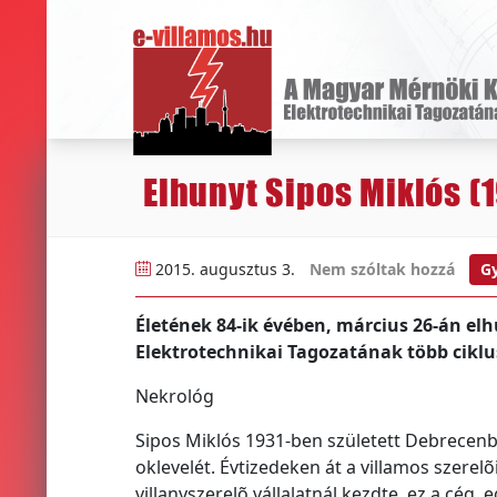
Elhunyt Sipos Miklós (
2015. augusztus 3.
Nem szóltak hozzá
Gy
Életének 84-ik évében, március 26-án elh
Elektrotechnikai Tagozatának több ciklu
Nekrológ
Sipos Miklós 1931-ben született Debrecen
oklevelét. Évtizedeken át a villamos szerel
villanyszerelõ vállalatnál kezdte, ez a cég 