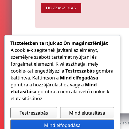
Tiszteletben tartjuk az Ön magánszféráját
A cookie-k segítenek javítani az élményt,
személyre szabott tartalmat nyújtani és
forgalmat elemezni. Kiválaszthatja, mely
cookie-kat engedélyezi a
Testreszabás
gombra
kattintva. Kattintson a
Mind elfogadása
gombra a hozzájáruláshoz vagy a
Mind
elutasítása
gombra a nem alapvető cookie-k
elutasításához.
Testreszabás
Mind elutasítása
Az E-VILLAMOS szaklap a
Mind elfogadása