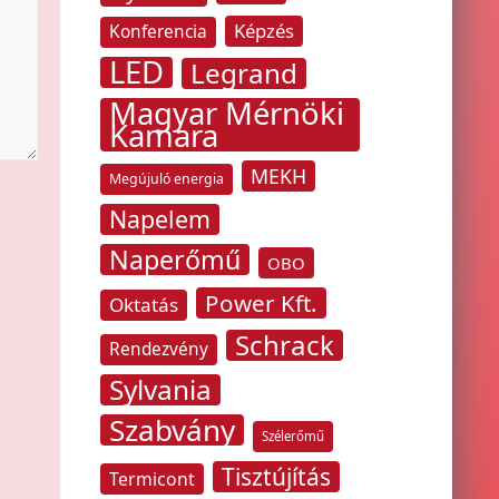
Képzés
Konferencia
LED
Legrand
Magyar Mérnöki
Kamara
MEKH
Megújuló energia
Napelem
Naperőmű
OBO
Power Kft.
Oktatás
Schrack
Rendezvény
Sylvania
Szabvány
Szélerőmű
Tisztújítás
Termicont