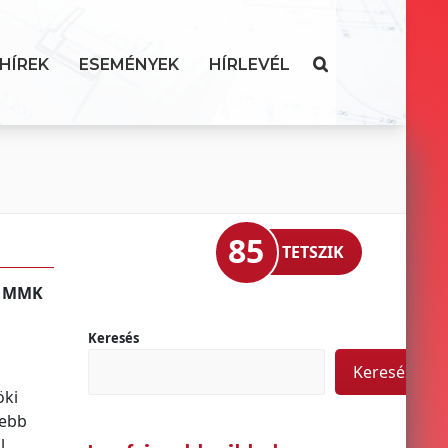
HÍREK
ESEMÉNYEK
HÍRLEVÉL
85
TETSZIK
az MMK
Keresés
Keresés
öki
sebb
l