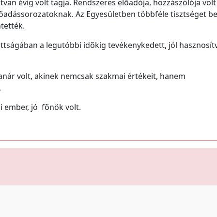
van évig volt tagja. Rendszeres elõadója, hozzászólója volt
adássorozatoknak. Az Egyesületben többféle tisztséget be
tették.
ttságában a legutóbbi idõkig tevékenykedett, jól hasznosít
nár volt, akinek nemcsak szakmai értékeit, hanem
.
i ember, jó fõnök volt.