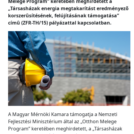
Melege Program” keretében meghirdetett a
„Társasházak energia megtakarítást eredményezõ
korszerûsítésének, felújításának támogatása”
címû (ZFR-TH/15) pályázattal kapcsolatban.
A Magyar Mérnöki Kamara támogatja a Nemzeti
Fejlesztési Minisztérium által az „Otthon Melege
Program” keretében meghirdetett, a „Társasházak