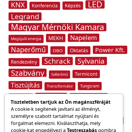
LED
KNX
Képzés
Konferencia
Legrand
Magyar Mérnöki Kamara
Napelem
MEKH
Megújuló energia
Naperőmű
Power Kft.
Oktatás
OBO
Schrack
Sylvania
Rendezvény
Szabvány
Termicont
Szélerőmű
Tisztújítás
Tungsram
Transzformátor
Tűzvédelem
Villamos energia
Túlfeszültség
Tiszteletben tartjuk az Ön magánszféráját
Villámvédelem
A cookie-k segítenek javítani az élményt,
személyre szabott tartalmat nyújtani és
Világítástechnika
Áramfogyasztás
forgalmat elemezni. Kiválaszthatja, mely
Építőipar
cookie-kat engedélyezi a
Testreszabás
gombra
Áramszolgáltató
átviteli hálózat