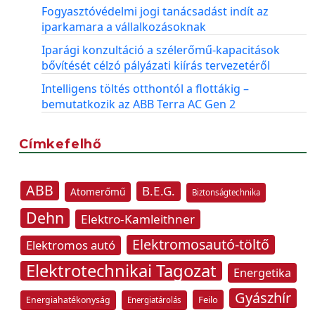
Fogyasztóvédelmi jogi tanácsadást indít az
iparkamara a vállalkozásoknak
Iparági konzultáció a szélerőmű-kapacitások
bővítését célzó pályázati kiírás tervezetéről
Intelligens töltés otthontól a flottákig –
bemutatkozik az ABB Terra AC Gen 2
Címkefelhő
ABB
B.E.G.
Atomerőmű
Biztonságtechnika
Dehn
Elektro-Kamleithner
Elektromosautó-töltő
Elektromos autó
Elektrotechnikai Tagozat
Energetika
Gyászhír
Feilo
Energiahatékonyság
Energiatárolás