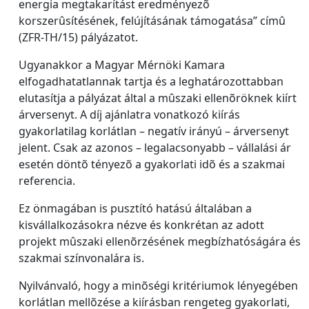
energia megtakarítást eredményezõ
korszerûsítésének, felújításának támogatása” címû
(ZFR-TH/15) pályázatot.
Ugyanakkor a Magyar Mérnöki Kamara
elfogadhatatlannak tartja és a leghatározottabban
elutasítja a pályázat által a mûszaki ellenõröknek kiírt
árversenyt. A díj ajánlatra vonatkozó kiírás
gyakorlatilag korlátlan – negatív irányú – árversenyt
jelent. Csak az azonos – legalacsonyabb – vállalási ár
esetén döntõ tényezõ a gyakorlati idõ és a szakmai
referencia.
Ez önmagában is pusztító hatású általában a
kisvállalkozásokra nézve és konkrétan az adott
projekt mûszaki ellenõrzésének megbízhatóságára és
szakmai színvonalára is.
Nyilvánvaló, hogy a minõségi kritériumok lényegében
korlátlan mellõzése a kiírásban rengeteg gyakorlati,