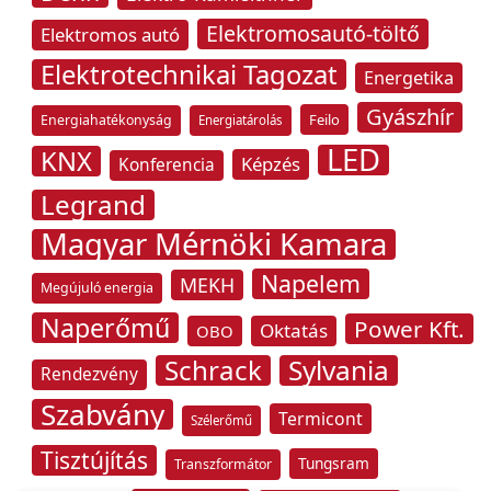
Elektromosautó-töltő
Elektromos autó
Elektrotechnikai Tagozat
Energetika
Gyászhír
Feilo
Energiahatékonyság
Energiatárolás
LED
KNX
Képzés
Konferencia
Legrand
Magyar Mérnöki Kamara
Napelem
MEKH
Megújuló energia
Naperőmű
Power Kft.
Oktatás
OBO
Schrack
Sylvania
Rendezvény
Szabvány
Termicont
Szélerőmű
Tisztújítás
Tungsram
Transzformátor