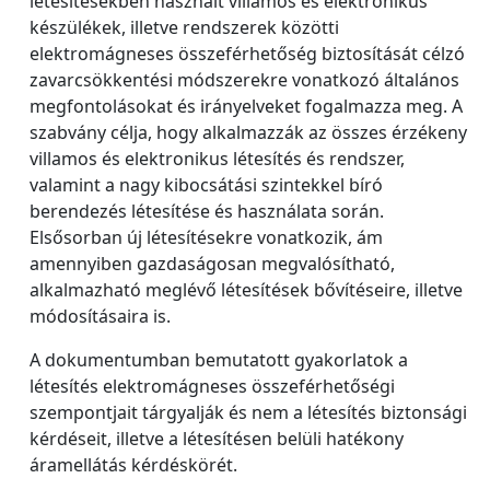
létesítésekben használt villamos és elektronikus
készülékek, illetve rendszerek közötti
elektromágneses összeférhetőség biztosítását célzó
zavarcsökkentési módszerekre vonatkozó általános
megfontolásokat és irányelveket fogalmazza meg. A
szabvány célja, hogy alkalmazzák az összes érzékeny
villamos és elektronikus létesítés és rendszer,
valamint a nagy kibocsátási szintekkel bíró
berendezés létesítése és használata során.
Elsősorban új létesítésekre vonatkozik, ám
amennyiben gazdaságosan megvalósítható,
alkalmazható meglévő létesítések bővítéseire, illetve
módosításaira is.
A dokumentumban bemutatott gyakorlatok a
létesítés elektromágneses összeférhetőségi
szempontjait tárgyalják és nem a létesítés biztonsági
kérdéseit, illetve a létesítésen belüli hatékony
áramellátás kérdéskörét.