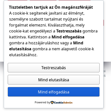
Tűzvédelem
Villamos energia
Túlfeszültség
Tiszteletben tartjuk az Ön magánszféráját
Villámvédelem
A cookie-k segítenek javítani az élményt,
személyre szabott tartalmat nyújtani és
Világítástechnika
Áramfogyasztás
forgalmat elemezni. Kiválaszthatja, mely
Építőipar
cookie-kat engedélyezi a
Testreszabás
gombra
Áramszolgáltató
átviteli hálózat
kattintva. Kattintson a
Mind elfogadása
gombra a hozzájáruláshoz vagy a
Mind
elutasítása
gombra a nem alapvető cookie-k
elutasításához.
Testreszabás
Az E-VILLAMOS szaklap a Magyar Mérnöki Kamara Elektrotechnikai
Tagozatának lapja. Minden jog fenntartva, © 2009–2026
Mind elutasítása
Adatkezelés
Dokumentumok
Tagozat
Mind elfogadása
Powered by
Kapcsolat, impresszum
Médiaajánlat