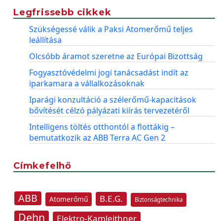
Legfrissebb cikkek
Szükségessé válik a Paksi Atomerőmű teljes
leállítása
Olcsóbb áramot szeretne az Európai Bizottság
Fogyasztóvédelmi jogi tanácsadást indít az
iparkamara a vállalkozásoknak
Iparági konzultáció a szélerőmű-kapacitások
bővítését célzó pályázati kiírás tervezetéről
Intelligens töltés otthontól a flottákig –
bemutatkozik az ABB Terra AC Gen 2
Címkefelhő
ABB
B.E.G.
Atomerőmű
Biztonságtechnika
Dehn
Elektro-Kamleithner