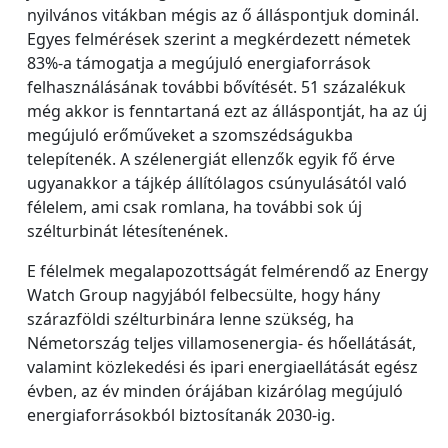
nyilvános vitákban mégis az ő álláspontjuk dominál.
Egyes felmérések szerint a megkérdezett németek
83%-a támogatja a megújuló energiaforrások
felhasználásának további bővítését. 51 százalékuk
még akkor is fenntartaná ezt az álláspontját, ha az új
megújuló erőműveket a szomszédságukba
telepítenék. A szélenergiát ellenzők egyik fő érve
ugyanakkor a tájkép állítólagos csúnyulásától való
félelem, ami csak romlana, ha további sok új
szélturbinát létesítenének.
E félelmek megalapozottságát felmérendő az Energy
Watch Group nagyjából felbecsülte, hogy hány
szárazföldi szélturbinára lenne szükség, ha
Németország teljes villamosenergia- és hőellátását,
valamint közlekedési és ipari energiaellátását egész
évben, az év minden órájában kizárólag megújuló
energiaforrásokból biztosítanák 2030-ig.