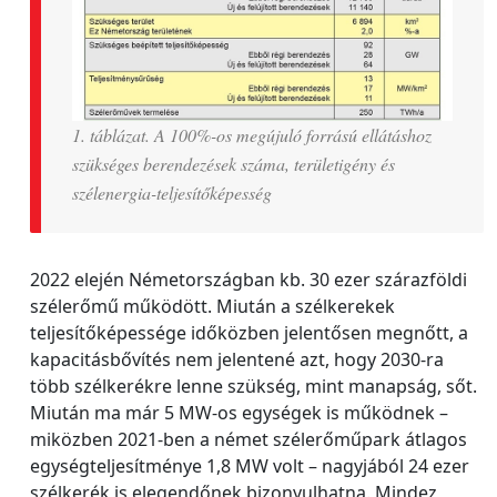
1. táblázat. A 100%-os megújuló forrású ellátáshoz
szükséges berendezések száma, területigény és
szélenergia-teljesítőképesség
2022 elején Németországban kb. 30 ezer szárazföldi
szélerőmű működött. Miután a szélkerekek
teljesítőképessége időközben jelentősen megnőtt, a
kapacitásbővítés nem jelentené azt, hogy 2030-ra
több szélkerékre lenne szükség, mint manapság, sőt.
Miután ma már 5 MW-os egységek is működnek –
miközben 2021-ben a német szélerőműpark átlagos
egységteljesítménye 1,8 MW volt – nagyjából 24 ezer
szélkerék is elegendőnek bizonyulhatna. Mindez