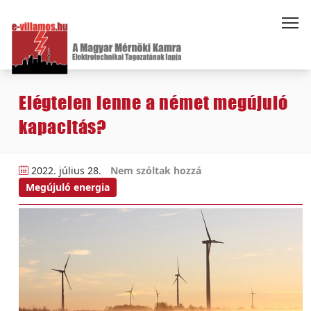
Elégtelen lenne a német megújuló
kapacitás?
2022. július 28.
Nem szóltak hozzá
Megújuló energia