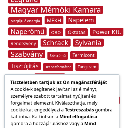
Magyar Mérnöki Kamara
Napelem
MEKH
Megújuló energia
Naperőmű
Power Kft.
Oktatás
OBO
Schrack
Sylvania
Rendezvény
Szabvány
Termicont
Szélerőmű
Tisztújítás
Tungsram
Transzformátor
Tűzvédelem
Villamos energia
Túlfeszültség
Tiszteletben tartjuk az Ön magánszféráját
Villámvédelem
A cookie-k segítenek javítani az élményt,
személyre szabott tartalmat nyújtani és
Világítástechnika
Áramfogyasztás
forgalmat elemezni. Kiválaszthatja, mely
Építőipar
cookie-kat engedélyezi a
Testreszabás
gombra
Áramszolgáltató
átviteli hálózat
kattintva. Kattintson a
Mind elfogadása
gombra a hozzájáruláshoz vagy a
Mind