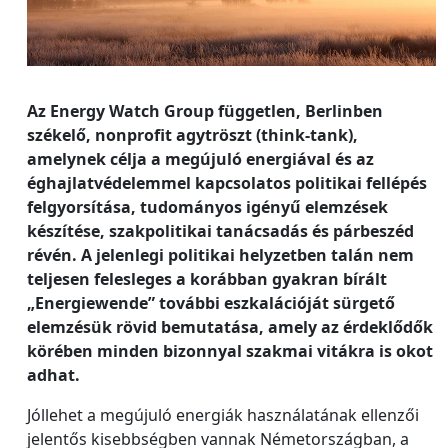
Az Energy Watch Group független, Berlinben
székelő, nonprofit agytröszt (think-tank),
amelynek célja a megújuló energiával és az
éghajlatvédelemmel kapcsolatos politikai fellépés
felgyorsítása, tudományos igényű elemzések
készítése, szakpolitikai tanácsadás és párbeszéd
révén. A jelenlegi politikai helyzetben talán nem
teljesen felesleges a korábban gyakran bírált
„Energiewende” további eszkalációját sürgető
elemzésük rövid bemutatása, amely az érdeklődők
körében minden bizonnyal szakmai vitákra is okot
adhat.
Jóllehet a megújuló energiák használatának ellenzői
jelentős kisebbségben vannak Németországban, a