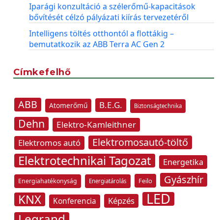
Iparági konzultáció a szélerőmű-kapacitások
bővítését célzó pályázati kiírás tervezetéről
Intelligens töltés otthontól a flottákig –
bemutatkozik az ABB Terra AC Gen 2
Címkefelhő
ABB
B.E.G.
Atomerőmű
Biztonságtechnika
Dehn
Elektro-Kamleithner
Elektromosautó-töltő
Elektromos autó
Elektrotechnikai Tagozat
Energetika
Gyászhír
Feilo
Energiahatékonyság
Energiatárolás
LED
KNX
Képzés
Konferencia
Legrand