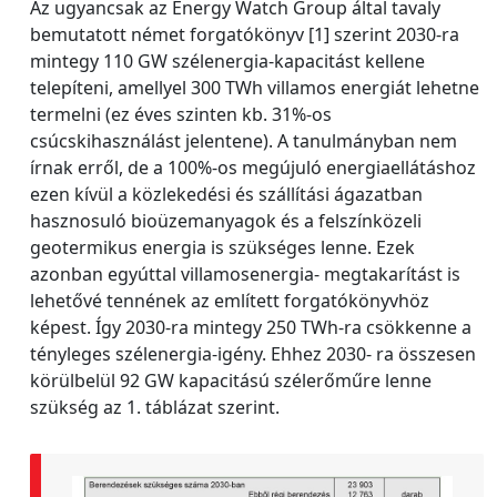
Az ugyancsak az Energy Watch Group által tavaly
bemutatott német forgatókönyv [1] szerint 2030-ra
mintegy 110 GW szélenergia-kapacitást kellene
telepíteni, amellyel 300 TWh villamos energiát lehetne
termelni (ez éves szinten kb. 31%-os
csúcskihasználást jelentene). A tanulmányban nem
írnak erről, de a 100%-os megújuló energiaellátáshoz
ezen kívül a közlekedési és szállítási ágazatban
hasznosuló bioüzemanyagok és a felszínközeli
geotermikus energia is szükséges lenne. Ezek
azonban egyúttal villamosenergia- megtakarítást is
lehetővé tennének az említett forgatókönyvhöz
képest. Így 2030-ra mintegy 250 TWh-ra csökkenne a
tényleges szélenergia-igény. Ehhez 2030- ra összesen
körülbelül 92 GW kapacitású szélerőműre lenne
szükség az 1. táblázat szerint.