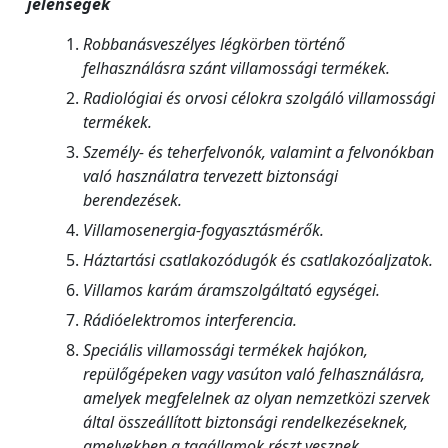
jelenségek
Robbanásveszélyes légkörben történő
felhasználásra szánt villamossági termékek.
Radiológiai és orvosi célokra szolgáló villamossági
termékek.
Személy- és teherfelvonók, valamint a felvonókban
való használatra tervezett biztonsági
berendezések.
Villamosenergia-fogyasztásmérők.
Háztartási csatlakozódugók és csatlakozóaljzatok.
Villamos karám áramszolgáltató egységei.
Rádióelektromos interferencia.
Speciális villamossági termékek hajókon,
repülőgépeken vagy vasúton való felhasználásra,
amelyek megfelelnek az olyan nemzetközi szervek
által összeállított biztonsági rendelkezéseknek,
amelyekben a tagállamok részt vesznek.