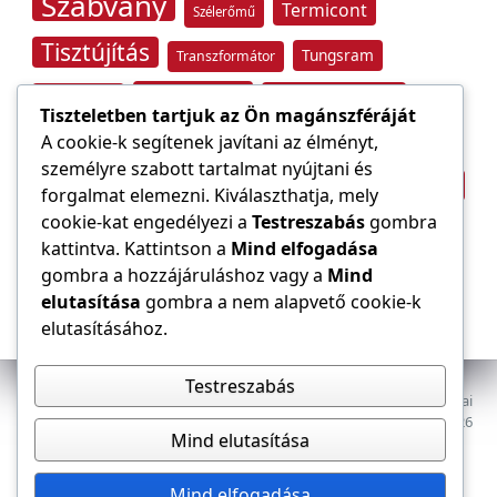
Szabvány
Termicont
Szélerőmű
Tisztújítás
Tungsram
Transzformátor
Tűzvédelem
Villamos energia
Túlfeszültség
Tiszteletben tartjuk az Ön magánszféráját
Villámvédelem
A cookie-k segítenek javítani az élményt,
személyre szabott tartalmat nyújtani és
Világítástechnika
Áramfogyasztás
forgalmat elemezni. Kiválaszthatja, mely
Építőipar
cookie-kat engedélyezi a
Testreszabás
gombra
Áramszolgáltató
átviteli hálózat
kattintva. Kattintson a
Mind elfogadása
gombra a hozzájáruláshoz vagy a
Mind
elutasítása
gombra a nem alapvető cookie-k
elutasításához.
Testreszabás
Az E-VILLAMOS szaklap a Magyar Mérnöki Kamara Elektrotechnikai
Tagozatának lapja. Minden jog fenntartva, © 2009–2026
Mind elutasítása
Adatkezelés
Dokumentumok
Tagozat
Mind elfogadása