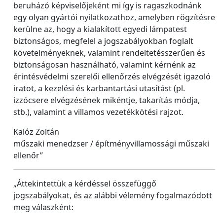
beruházó képviselőjeként mi így is ragaszkodnánk
egy olyan gyártói nyilatkozathoz, amelyben rögzítésre
kerülne az, hogy a kialakított egyedi lámpatest
biztonságos, megfelel a jogszabályokban foglalt
követelményeknek, valamint rendeltetésszerűen és
biztonságosan használható, valamint kérnénk az
érintésvédelmi szerelői ellenőrzés elvégzését igazoló
iratot, a kezelési és karbantartási utasítást (pl.
izzócsere elvégzésének mikéntje, takarítás módja,
stb.), valamint a villamos vezetékkötési rajzot.
Kalóz Zoltán
műszaki menedzser / építményvillamossági műszaki
ellenőr”
„Áttekintettük a kérdéssel összefüggő
jogszabályokat, és az alábbi vélemény fogalmazódott
meg válaszként: