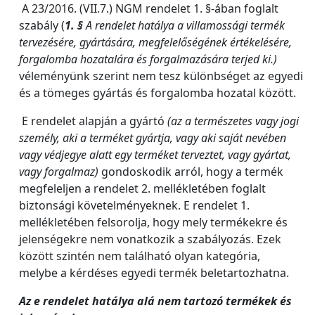
A 23/2016. (VII.7.) NGM rendelet 1. §-ában foglalt
szabály (
1. §
A rendelet hatálya a villamossági termék
tervezésére, gyártására, megfelelőségének értékelésére,
forgalomba hozatalára és forgalmazására terjed ki.)
véleményünk szerint nem tesz különbséget az egyedi
és a tömeges gyártás és forgalomba hozatal között.
E rendelet alapján a gyártó
(az a természetes vagy jogi
személy, aki a terméket gyártja, vagy aki saját nevében
vagy védjegye alatt egy terméket terveztet, vagy gyártat,
vagy forgalmaz)
gondoskodik arról, hogy a termék
megfeleljen a rendelet 2. mellékletében foglalt
biztonsági követelményeknek. E rendelet 1.
mellékletében felsorolja, hogy mely termékekre és
jelenségekre nem vonatkozik a szabályozás. Ezek
között szintén nem található olyan kategória,
melybe a kérdéses egyedi termék beletartozhatna.
Az e rendelet hatálya alá nem tartozó termékek és