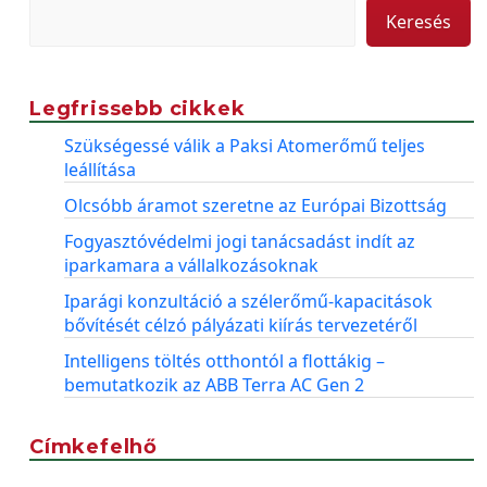
Keresés
Legfrissebb cikkek
Szükségessé válik a Paksi Atomerőmű teljes
leállítása
Olcsóbb áramot szeretne az Európai Bizottság
Fogyasztóvédelmi jogi tanácsadást indít az
iparkamara a vállalkozásoknak
Iparági konzultáció a szélerőmű-kapacitások
bővítését célzó pályázati kiírás tervezetéről
Intelligens töltés otthontól a flottákig –
bemutatkozik az ABB Terra AC Gen 2
Címkefelhő