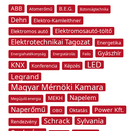
ABB
B.E.G.
Atomerőmű
Biztonságtechnika
Dehn
Elektro-Kamleithner
Elektromosautó-töltő
Elektromos autó
Elektrotechnikai Tagozat
Energetika
Gyászhír
Feilo
Energiahatékonyság
Energiatárolás
LED
KNX
Képzés
Konferencia
Legrand
Magyar Mérnöki Kamara
Napelem
MEKH
Megújuló energia
Naperőmű
Power Kft.
Oktatás
OBO
Schrack
Sylvania
Rendezvény