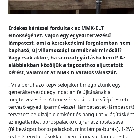
Érdekes kéréssel fordultak az MMK-ELT
elnökségéhez. Vajon egy egyedi tervezésű
lámpatest, ami a kereskedelmi forgalomban nem
kapható, új villamossági terméknek minősül?
Vagy csak akkor, ha sorozatgyártásba kerül? Az
alábbiakban közöljük a tagozathoz eljuttatott
kérést, valamint az MMK hivatalos válaszát.
„Mi a beruházó képviselőjeként megbíztunk egy
generáltervezőt egy ingatlan felújításának a
megtervezésére. A tervezés során a belsőépítészeti
tervező egyedi iparművészeti lámpatestet (lámpasort)
tervezett be dizájn elemként és hangulat-világításként
az ingatlanba, borospalackok újrahasznosításával
(félbevágott borospalackok, mint lámpa-búrák), 1-2W-
os LED fényforrásokkal. Ilyen lámpasor, lámpatest a