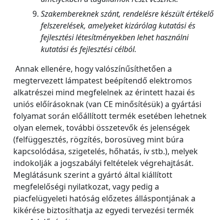
Szakembereknek szánt, rendelésre készült értékelő
felszerelések, amelyeket kizárólag kutatási és
fejlesztési létesítményekben lehet használni
kutatási és fejlesztési célból.
Annak ellenére, hogy valószínűsíthetően a
megtervezett lámpatest beépítendő elektromos
alkatrészei mind megfelelnek az érintett hazai és
uniós előírásoknak (van CE minősítésük) a gyártási
folyamat során előállított termék esetében lehetnek
olyan elemek, további összetevők és jelenségek
(felfüggesztés, rögzítés, borosüveg mint búra
kapcsolódása, szigetelés, hőhatás, ív stb.), melyek
indokolják a jogszabályi feltételek végrehajtását.
Meglátásunk szerint a gyártó által kiállított
megfelelőségi nyilatkozat, vagy pedig a
piacfelügyeleti hatóság előzetes álláspontjának a
kikérése biztosíthatja az egyedi tervezési termék