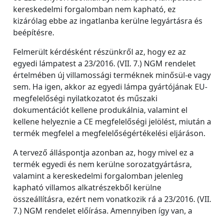
kereskedelmi forgalomban nem kapható, ez
kizárólag ebbe az ingatlanba kerülne legyártásra és
beépítésre.
Felmerült kérdésként részünkről az, hogy ez az
egyedi lámpatest a 23/2016. (VII. 7.) NGM rendelet
értelmében új villamossági terméknek minősül-e vagy
sem. Ha igen, akkor az egyedi lámpa gyártójának EU-
megfelelőségi nyilatkozatot és műszaki
dokumentációt kellene produkálnia, valamint el
kellene helyeznie a CE megfelelőségi jelölést, miután a
termék megfelel a megfelelőségértékelési eljáráson.
A tervező álláspontja azonban az, hogy mivel ez a
termék egyedi és nem kerülne sorozatgyártásra,
valamint a kereskedelmi forgalomban jelenleg
kapható villamos alkatrészekből kerülne
összeállításra, ezért nem vonatkozik rá a 23/2016. (VII.
7.) NGM rendelet előírása. Amennyiben így van, a