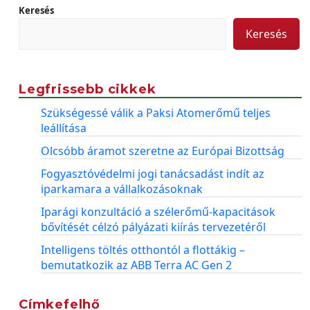
Keresés
Keresés
Legfrissebb cikkek
Szükségessé válik a Paksi Atomerőmű teljes
leállítása
Olcsóbb áramot szeretne az Európai Bizottság
Fogyasztóvédelmi jogi tanácsadást indít az
iparkamara a vállalkozásoknak
Iparági konzultáció a szélerőmű-kapacitások
bővítését célzó pályázati kiírás tervezetéről
Intelligens töltés otthontól a flottákig –
bemutatkozik az ABB Terra AC Gen 2
Címkefelhő