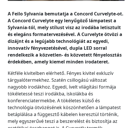
A Feilo Sylvania bemutatja a Concord Curvelyte-ot.
A Concord Curvelyte egy lenyűgöző lámpatest a
Sylvania-tól, mely stílust visz az irodába letisztult
és elegáns formatervezésével. A Curvelyte ötvözi a
dizájnt és a legújabb technológiát az egyedi,
innovatív fényvezetésével, dupla LED sorral
rendelkezik a közvetlen- és közvetett fényelosztás
érdekében, amely kiemel minden irodateret.
Kétféle kivitelben elérhető. Fényes kivitel exkluzív
tárgyalótermekhez. Szatén csillogású változat
nagyobb irodákhoz. Egyedi, ívelt világítási formája
tökéletessé teszi irodákba, iskolákba és
konferenciatermekbe. A tökéletes külső és
technológia ötvözésének köszönhetően a lámpatest
betáplálása a függesztő kábelen keresztül történik,
mely egyszerűvé teszi a beszerelést és biztosítja az
esztétikai összhangot is. A Curvestly termék