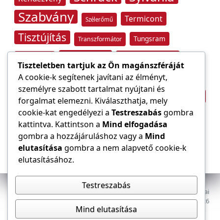
Szabvány
Termicont
Szélerőmű
Tisztújítás
Tungsram
Transzformátor
Tűzvédelem
Villamos energia
Túlfeszültség
Tiszteletben tartjuk az Ön magánszféráját
Villámvédelem
A cookie-k segítenek javítani az élményt,
személyre szabott tartalmat nyújtani és
Világítástechnika
Áramfogyasztás
forgalmat elemezni. Kiválaszthatja, mely
Építőipar
cookie-kat engedélyezi a
Testreszabás
gombra
Áramszolgáltató
átviteli hálózat
kattintva. Kattintson a
Mind elfogadása
gombra a hozzájáruláshoz vagy a
Mind
elutasítása
gombra a nem alapvető cookie-k
elutasításához.
Testreszabás
Az E-VILLAMOS szaklap a Magyar Mérnöki Kamara Elektrotechnikai
Tagozatának lapja. Minden jog fenntartva, © 2009–2026
Mind elutasítása