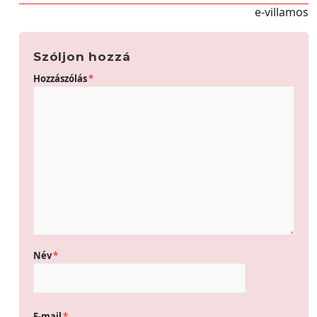
e-villamos
Szóljon hozzá
Hozzászólás
*
Név
*
E-mail
*