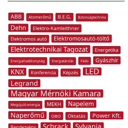
ABB
B.E.G.
Atomerőmű
Biztonságtechnika
Dehn
Elektro-Kamleithner
Elektromosautó-töltő
Elektromos autó
Elektrotechnikai Tagozat
Energetika
Gyászhír
Feilo
Energiahatékonyság
Energiatárolás
LED
KNX
Képzés
Konferencia
Legrand
Magyar Mérnöki Kamara
Napelem
MEKH
Megújuló energia
Naperőmű
Power Kft.
Oktatás
OBO
Schrack
Sylvania
Rendezvény