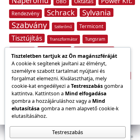
Naperőmű
Power Kft.
Oktatás
OBO
Schrack
Sylvania
Rendezvény
Szabvány
Termicont
Szélerőmű
Tisztújítás
Tungsram
Transzformátor
Tűzvédelem
Villamos energia
Túlfeszültség
Tiszteletben tartjuk az Ön magánszféráját
Villámvédelem
A cookie-k segítenek javítani az élményt,
Világítástechnika
személyre szabott tartalmat nyújtani és
Áramfogyasztás
forgalmat elemezni. Kiválaszthatja, mely
Építőipar
cookie-kat engedélyezi a
Testreszabás
gombra
Áramszolgáltató
átviteli hálózat
kattintva. Kattintson a
Mind elfogadása
gombra a hozzájáruláshoz vagy a
Mind
elutasítása
gombra a nem alapvető cookie-k
elutasításához.
Testreszabás
Az E-VILLAMOS szaklap a Magyar Mérnöki Kamara Elektrotechnikai