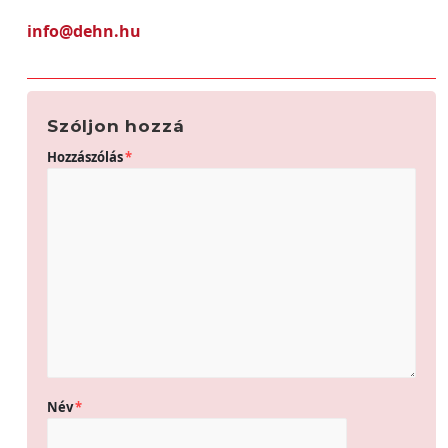
info@dehn.hu
Szóljon hozzá
Hozzászólás
*
Név
*