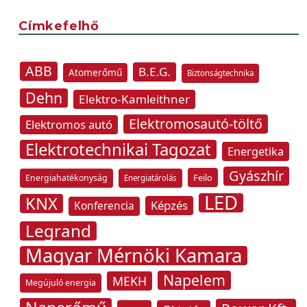
Címkefelhő
ABB
B.E.G.
Atomerőmű
Biztonságtechnika
Dehn
Elektro-Kamleithner
Elektromosautó-töltő
Elektromos autó
Elektrotechnikai Tagozat
Energetika
Gyászhír
Feilo
Energiahatékonyság
Energiatárolás
LED
KNX
Képzés
Konferencia
Legrand
Magyar Mérnöki Kamara
Napelem
MEKH
Megújuló energia