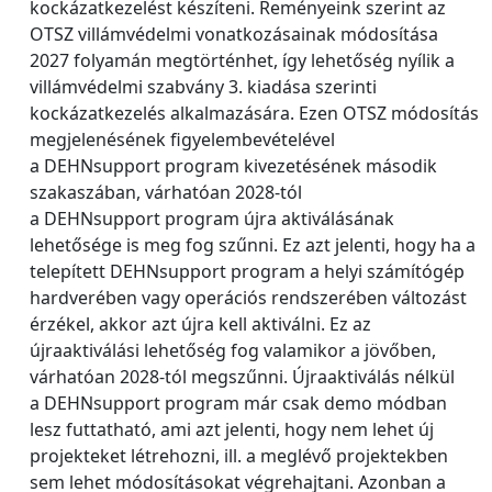
kockázatkezelést készíteni. Reményeink szerint az
OTSZ villámvédelmi vonatkozásainak módosítása
2027 folyamán megtörténhet, így lehetőség nyílik a
villámvédelmi szabvány 3. kiadása szerinti
kockázatkezelés alkalmazására. Ezen OTSZ módosítás
megjelenésének figyelembevételével
a DEHNsupport program kivezetésének második
szakaszában, várhatóan 2028-tól
a DEHNsupport program újra aktiválásának
lehetősége is meg fog szűnni. Ez azt jelenti, hogy ha a
telepített DEHNsupport program a helyi számítógép
hardverében vagy operációs rendszerében változást
érzékel, akkor azt újra kell aktiválni. Ez az
újraaktiválási lehetőség fog valamikor a jövőben,
várhatóan 2028-tól megszűnni. Újraaktiválás nélkül
a DEHNsupport program már csak demo módban
lesz futtatható, ami azt jelenti, hogy nem lehet új
projekteket létrehozni, ill. a meglévő projektekben
sem lehet módosításokat végrehajtani. Azonban a