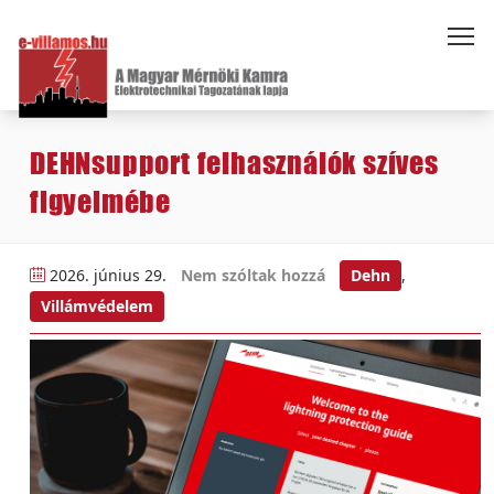
DEHNsupport felhasználók szíves
figyelmébe
2026. június 29.
Nem szóltak hozzá
Dehn
,
Villámvédelem