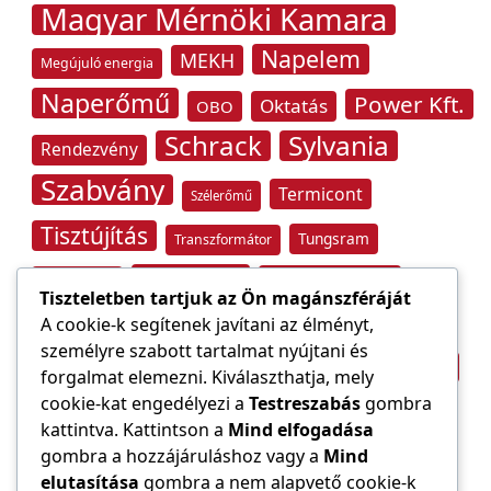
Magyar Mérnöki Kamara
Napelem
MEKH
Megújuló energia
Naperőmű
Power Kft.
Oktatás
OBO
Schrack
Sylvania
Rendezvény
Szabvány
Termicont
Szélerőmű
Tisztújítás
Tungsram
Transzformátor
Tűzvédelem
Villamos energia
Túlfeszültség
Tiszteletben tartjuk az Ön magánszféráját
Villámvédelem
A cookie-k segítenek javítani az élményt,
személyre szabott tartalmat nyújtani és
Világítástechnika
Áramfogyasztás
forgalmat elemezni. Kiválaszthatja, mely
Építőipar
cookie-kat engedélyezi a
Testreszabás
gombra
Áramszolgáltató
átviteli hálózat
kattintva. Kattintson a
Mind elfogadása
gombra a hozzájáruláshoz vagy a
Mind
elutasítása
gombra a nem alapvető cookie-k