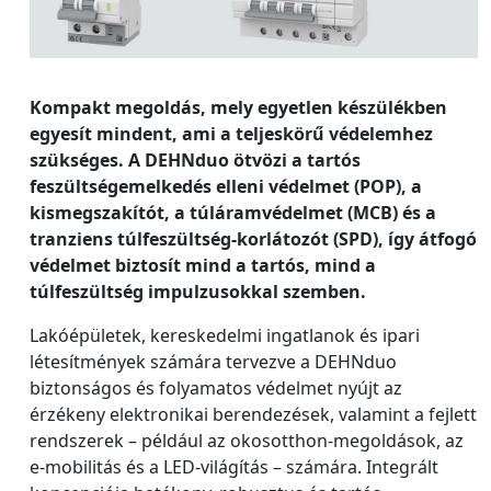
Kompakt megoldás, mely egyetlen készülékben
egyesít mindent, ami a teljeskörű védelemhez
szükséges. A DEHNduo ötvözi a tartós
feszültségemelkedés elleni védelmet (POP), a
kismegszakítót, a túláramvédelmet (MCB) és a
tranziens túlfeszültség-korlátozót (SPD), így átfogó
védelmet biztosít mind a tartós, mind a
túlfeszültség impulzusokkal szemben.
Lakóépületek, kereskedelmi ingatlanok és ipari
létesítmények számára tervezve a DEHNduo
biztonságos és folyamatos védelmet nyújt az
érzékeny elektronikai berendezések, valamint a fejlett
rendszerek – például az okosotthon-megoldások, az
e-mobilitás és a LED-világítás – számára. Integrált