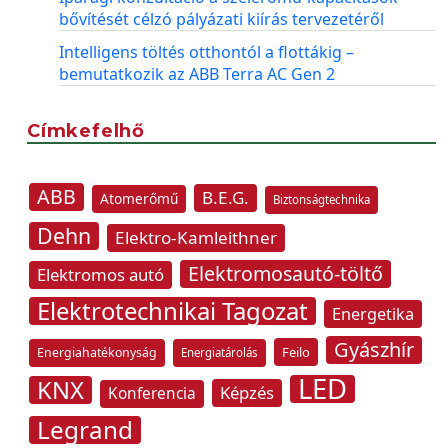
bővítését célzó pályázati kiírás tervezetéről
Intelligens töltés otthontól a flottákig –
bemutatkozik az ABB Terra AC Gen 2
Címkefelhő
ABB
B.E.G.
Atomerőmű
Biztonságtechnika
Dehn
Elektro-Kamleithner
Elektromosautó-töltő
Elektromos autó
Elektrotechnikai Tagozat
Energetika
Gyászhír
Feilo
Energiahatékonyság
Energiatárolás
LED
KNX
Képzés
Konferencia
Legrand