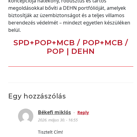
koncepciója hatékony, robusztus és tartós
megoldásokkal bővíti a DEHN portfólióját, amelyek
biztosítják az üzembiztonságot és a teljes villamos
berendezés védelmét – mindezt egyetlen készüléken
belül.
SPD+POP+MCB / POP+MCB /
POP | DEHN
Egy hozzászólás
Békefi miklós
-
Reply
2026. május 30. - 16:55
Tisztelt Cím!