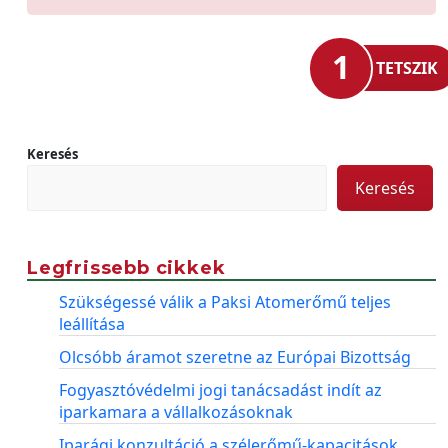
1
TETSZIK
Keresés
Keresés
Legfrissebb cikkek
Szükségessé válik a Paksi Atomerőmű teljes
leállítása
Olcsóbb áramot szeretne az Európai Bizottság
Fogyasztóvédelmi jogi tanácsadást indít az
iparkamara a vállalkozásoknak
Iparági konzultáció a szélerőmű-kapacitások