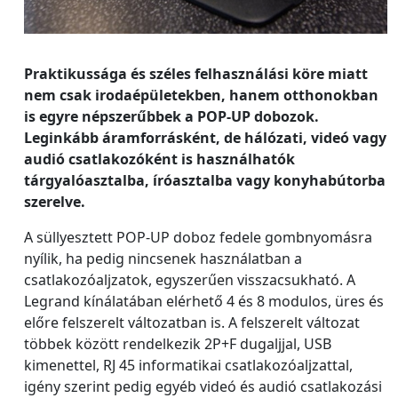
Praktikussága és széles felhasználási köre miatt
nem csak irodaépületekben, hanem otthonokban
is egyre népszerűbbek a POP-UP dobozok.
Leginkább áramforrásként, de hálózati, videó vagy
audió csatlakozóként is használhatók
tárgyalóasztalba, íróasztalba vagy konyhabútorba
szerelve.
A süllyesztett POP-UP doboz fedele gombnyomásra
nyílik, ha pedig nincsenek használatban a
csatlakozóaljzatok, egyszerűen visszacsukható. A
Legrand kínálatában elérhető 4 és 8 modulos, üres és
előre felszerelt változatban is. A felszerelt változat
többek között rendelkezik 2P+F dugaljjal, USB
kimenettel, RJ 45 informatikai csatlakozóaljzattal,
igény szerint pedig egyéb videó és audió csatlakozási