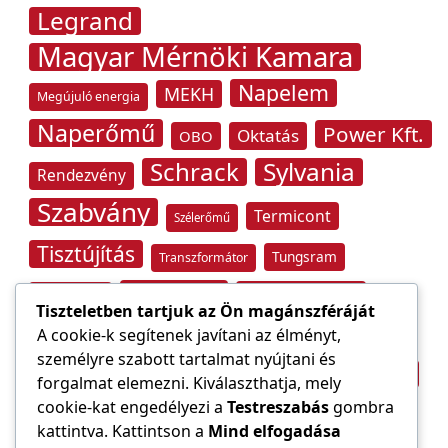
Legrand
Magyar Mérnöki Kamara
Napelem
MEKH
Megújuló energia
Naperőmű
Power Kft.
Oktatás
OBO
Schrack
Sylvania
Rendezvény
Szabvány
Termicont
Szélerőmű
Tisztújítás
Tungsram
Transzformátor
Tűzvédelem
Villamos energia
Túlfeszültség
Tiszteletben tartjuk az Ön magánszféráját
Villámvédelem
A cookie-k segítenek javítani az élményt,
személyre szabott tartalmat nyújtani és
Világítástechnika
Áramfogyasztás
forgalmat elemezni. Kiválaszthatja, mely
Építőipar
cookie-kat engedélyezi a
Testreszabás
gombra
Áramszolgáltató
átviteli hálózat
kattintva. Kattintson a
Mind elfogadása