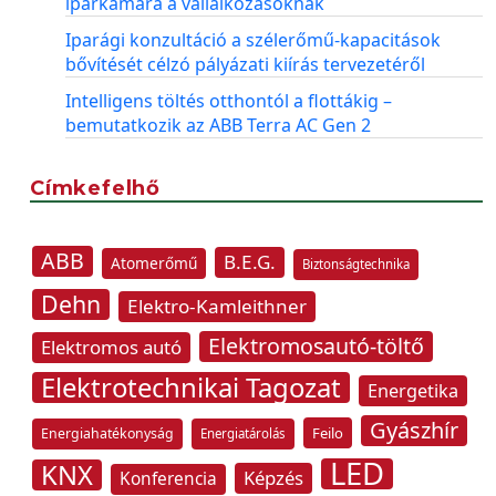
iparkamara a vállalkozásoknak
Iparági konzultáció a szélerőmű-kapacitások
bővítését célzó pályázati kiírás tervezetéről
Intelligens töltés otthontól a flottákig –
bemutatkozik az ABB Terra AC Gen 2
Címkefelhő
ABB
B.E.G.
Atomerőmű
Biztonságtechnika
Dehn
Elektro-Kamleithner
Elektromosautó-töltő
Elektromos autó
Elektrotechnikai Tagozat
Energetika
Gyászhír
Feilo
Energiahatékonyság
Energiatárolás
LED
KNX
Képzés
Konferencia