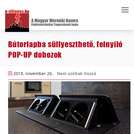
Bútorlapba süllyeszthető, felnyíló
POP-UP dobozok
2018. november 26.
Nem szóltak hozzá