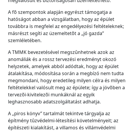
megvalósult és biztonságosan üzemeltethetõ.
A fõ szempontok alapján egyrészt támogatja a
hatóságot abban a vizsgálatban, hogy az épület
továbbra is megfelel az engedélyezési feltételeknek;
másrészt segíti az üzemeltetõt a „jó gazda”
szemléletében.
A TMMK bevezetésével megszûnhetnek azok az
anomáliák és a rossz tervezési eredményt okozó
helyzetek, amelyek abból adódtak, hogy az épület
átalakítása, módosítása során a megbízó nem tudta
megmondani, hogy eredetileg milyen célra és milyen
feltételekkel valósult meg az épülete; így a jövõben a
tervezõi-kivitelezõi munkáknál az egyik
leghasznosabb adatszolgáltatást adhatja.
A „piros könyv” tartalmát tekintve tárgyalja az
építmény tûzvédelmi-létesítési követelményeit; az
építészeti kialakítást, a villamos és villámvédelmi