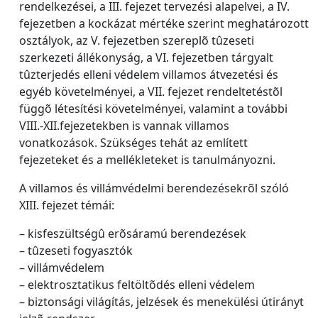
rendelkezései, a III. fejezet tervezési alapelvei, a IV.
fejezetben a kockázat mértéke szerint meghatározott
osztályok, az V. fejezetben szereplõ tûzeseti
szerkezeti állékonyság, a VI. fejezetben tárgyalt
tûzterjedés elleni védelem villamos átvezetési és
egyéb követelményei, a VII. fejezet rendeltetéstõl
függõ létesítési követelményei, valamint a további
VIII.-XII.fejezetekben is vannak villamos
vonatkozások. Szükséges tehát az említett
fejezeteket és a mellékleteket is tanulmányozni.
A villamos és villámvédelmi berendezésekrõl szóló
XIII. fejezet témái:
– kisfeszültségû erõsáramú berendezések
– tûzeseti fogyasztók
– villámvédelem
– elektrosztatikus feltöltõdés elleni védelem
– biztonsági világítás, jelzések és menekülési útirányt