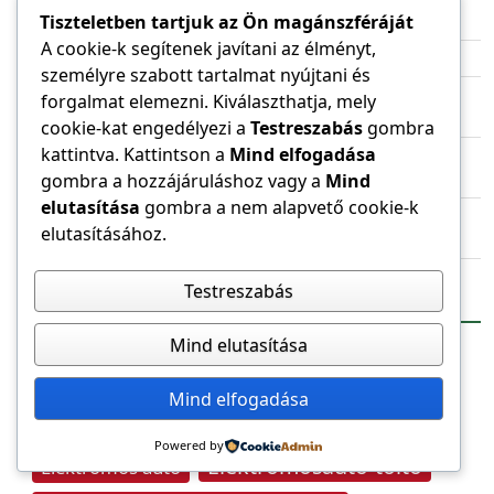
Szükségessé válik a Paksi Atomerőmű teljes
Tiszteletben tartjuk az Ön magánszféráját
leállítása
A cookie-k segítenek javítani az élményt,
Olcsóbb áramot szeretne az Európai Bizottság
személyre szabott tartalmat nyújtani és
Fogyasztóvédelmi jogi tanácsadást indít az
forgalmat elemezni. Kiválaszthatja, mely
iparkamara a vállalkozásoknak
cookie-kat engedélyezi a
Testreszabás
gombra
kattintva. Kattintson a
Mind elfogadása
Iparági konzultáció a szélerőmű-kapacitások
gombra a hozzájáruláshoz vagy a
Mind
bővítését célzó pályázati kiírás tervezetéről
elutasítása
gombra a nem alapvető cookie-k
Intelligens töltés otthontól a flottákig –
elutasításához.
bemutatkozik az ABB Terra AC Gen 2
Testreszabás
Címkefelhő
Mind elutasítása
ABB
B.E.G.
Atomerőmű
Biztonságtechnika
Mind elfogadása
Dehn
Elektro-Kamleithner
Powered by
Elektromosautó-töltő
Elektromos autó