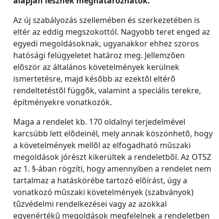
alapján lesznek meghatározhatók.
Az új szabályozás szellemében és szerkezetében is
eltér az eddig megszokottól. Nagyobb teret enged az
egyedi megoldásoknak, ugyanakkor ehhez szoros
hatósági felügyeletet határoz meg. Jellemzõen
elõször az általános követelmények kerülnek
ismertetésre, majd késõbb az ezektõl eltérõ
rendeltetéstõl függõk, valamint a speciális terekre,
építményekre vonatkozók.
Maga a rendelet kb. 170 oldalnyi terjedelmével
karcsúbb lett elõdeinél, mely annak köszönhetõ, hogy
a követelmények mellõl az elfogadható mûszaki
megoldások jórészt kikerültek a rendeletbõl. Az OTSZ
az 1. §-ában rögzíti, hogy amennyiben a rendelet nem
tartalmaz a hatáskörébe tartozó elõírást, úgy a
vonatkozó mûszaki követelmények (szabványok)
tûzvédelmi rendelkezései vagy az azokkal
egyenértékû megoldások megfelelnek a rendeletben