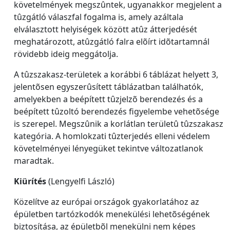
követelmények megszûntek, ugyanakkor megjelent a
tûzgátló válaszfal fogalma is, amely azáltala
elválasztott helyiségek között atûz átterjedését
meghatározott, atûzgátló falra elõírt idõtartamnál
rövidebb ideig meggátolja.
A tûzszakasz-területek a korábbi 6 táblázat helyett 3,
jelentõsen egyszerûsített táblázatban találhatók,
amelyekben a beépített tûzjelzõ berendezés és a
beépített tûzoltó berendezés figyelembe vehetõsége
is szerepel. Megszûnik a korlátlan területû tûzszakasz
kategória. A homlokzati tûzterjedés elleni védelem
követelményei lényegüket tekintve változatlanok
maradtak.
Kiürítés
(Lengyelfi László)
Közelítve az európai országok gyakorlatához az
épületben tartózkodók menekülési lehetõségének
biztosítása, az épületbõl menekülni nem képes