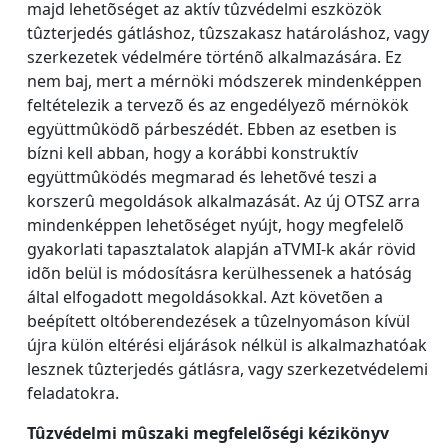
majd lehetõséget az aktív tûzvédelmi eszközök
tûzterjedés gátláshoz, tûzszakasz határoláshoz, vagy
szerkezetek védelmére történõ alkalmazására. Ez
nem baj, mert a mérnöki módszerek mindenképpen
feltételezik a tervezõ és az engedélyezõ mérnökök
együttmûködõ párbeszédét. Ebben az esetben is
bízni kell abban, hogy a korábbi konstruktív
együttmûködés megmarad és lehetõvé teszi a
korszerû megoldások alkalmazását. Az új OTSZ arra
mindenképpen lehetõséget nyújt, hogy megfelelõ
gyakorlati tapasztalatok alapján aTVMI-k akár rövid
idõn belül is módosításra kerülhessenek a hatóság
által elfogadott megoldásokkal. Azt követõen a
beépített oltóberendezések a tûzelnyomáson kívül
újra külön eltérési eljárások nélkül is alkalmazhatóak
lesznek tûzterjedés gátlásra, vagy szerkezetvédelemi
feladatokra.
Tûzvédelmi mûszaki megfelelõségi kézikönyv