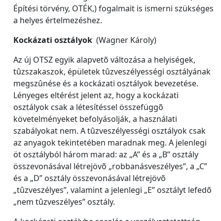
Építési törvény, OTÉK,) fogalmait is ismerni szükséges
a helyes értelmezéshez.
Kockázati osztályok
(Wagner Károly)
Az új OTSZ egyik alapvetõ változása a helyiségek,
tûzszakaszok, épületek tûzveszélyességi osztályának
megszûnése és a kockázati osztályok bevezetése.
Lényeges eltérést jelent az, hogy a kockázati
osztályok csak a létesítéssel összefüggõ
követelményeket befolyásolják, a használati
szabályokat nem. A tûzveszélyességi osztályok csak
az anyagok tekintetében maradnak meg. A jelenlegi
öt osztályból három marad: az „A” és a „B” osztály
összevonásával létrejövõ „robbanásveszélyes”, a „C”
és a „D” osztály összevonásával létrejövõ
„tûzveszélyes”, valamint a jelenlegi „E” osztályt lefedõ
„nem tûzveszélyes” osztály.