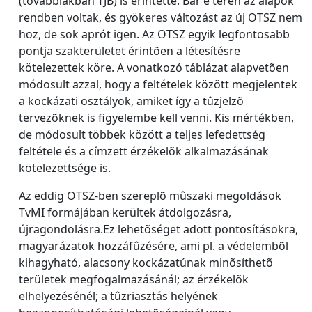
(továbbiakban TJB) is érintette. Bár e téren az alapok
rendben voltak, és gyökeres változást az új OTSZ nem
hoz, de sok aprót igen. Az OTSZ egyik legfontosabb
pontja szakterületet érintõen a létesítésre
kötelezettek köre. A vonatkozó táblázat alapvetõen
módosult azzal, hogy a feltételek között megjelentek
a kockázati osztályok, amiket így a tûzjelzõ
tervezõknek is figyelembe kell venni. Kis mértékben,
de módosult többek között a teljes lefedettség
feltétele és a címzett érzékelõk alkalmazásának
kötelezettsége is.
Az eddig OTSZ-ben szereplõ mûszaki megoldások
TvMI formájában kerültek átdolgozásra,
újragondolásra.Ez lehetõséget adott pontosításokra,
magyarázatok hozzáfûzésére, ami pl. a védelembõl
kihagyható, alacsony kockázatúnak minõsíthetõ
területek megfogalmazásánál; az érzékelõk
elhelyezésénél; a tûzriasztás helyének