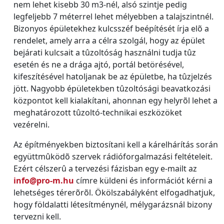
nem lehet kisebb 30 m3-nél, alsó szintje pedig
legfeljebb 7 méterrel lehet mélyebben a talajszintnél.
Bizonyos épületekhez kulcsszéf beépítését írja elõ a
rendelet, amely arra a célra szolgál, hogy az épület
bejárati kulcsait a tûzoltóság használni tudja tûz
esetén és ne a drága ajtó, portál betörésével,
kifeszítésével hatoljanak be az épületbe, ha tûzjelzés
jött. Nagyobb épületekben tûzoltósági beavatkozási
központot kell kialakítani, ahonnan egy helyrõl lehet a
meghatározott tûzoltó-technikai eszközöket
vezérelni.
Az építményekben biztosítani kell a kárelhárítás során
együttmûködõ szervek rádióforgalmazási feltételeit.
Ezért célszerû a tervezési fázisban egy e-mailt az
info@pro-m.hu
címre küldeni és információt kérni a
lehetséges térerõrõl. Ökölszabályként elfogadhatjuk,
hogy földalatti létesítménynél, mélygarázsnál bizony
tervezni kell.