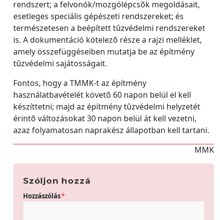
rendszert; a felvonók/mozgólépcsõk megoldásait,
esetleges speciális gépészeti rendszereket; és
természetesen a beépített tûzvédelmi rendszereket
is. A dokumentáció kötelezõ része a rajzi melléklet,
amely összefüggéseiben mutatja be az építmény
tûzvédelmi sajátosságait.
Fontos, hogy a TMMK-t az építmény
használatbavételét követõ 60 napon belül el kell
készíttetni; majd az építmény tûzvédelmi helyzetét
érintõ változásokat 30 napon belül át kell vezetni,
azaz folyamatosan naprakész állapotban kell tartani.
MMK
Szóljon hozzá
Hozzászólás
*