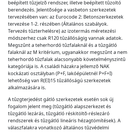
beépített tûzjelzõ rendszer, illetve beépített tûzoltó
berendezés. Jelentõsége a vasbeton szerkezetek
tervezésében van: az Eurocode 2: Betonszerkezetek
tervezése 1-2. részében (Általános szabályok.
Tervezés tûzterhelésre) az izotermás méretezési
módszerhez csak R120 tûzállóságig vannak adatok.
Megszûnt a teherhordó tûzfalaknál és a tûzgátló
falaknál az M kritérium, ugyanakkor megszûnt a nem
teherhordó tûzfalak alacsonyabb követelményszintû
kategóriája is. A családi házakra jellemzõ NAK
kockázati osztályban (P+F, lakóépületnél P+F+I)
lehetõség van R(EI)15 tûzállóságú szerkezetek
alkalmazására is.
A tûzgterjedést gátló szerkezetek esetén sok új
fogalom jelent meg (tûzgátló alapszerkezet és
tûzgátló lezárás, tûzgátló réskitöltõ-réslezáró
rendszerek és tûzgátló lineáris hézagtömítések). A
válaszfalakra vonatkozó általános tûzvédelmi