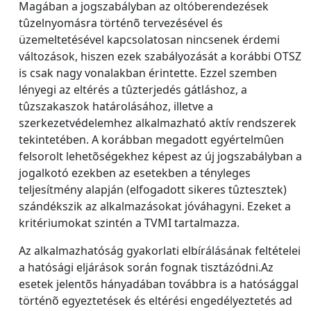
Magában a jogszabályban az oltóberendezések
tûzelnyomásra történõ tervezésével és
üzemeltetésével kapcsolatosan nincsenek érdemi
változások, hiszen ezek szabályozását a korábbi OTSZ
is csak nagy vonalakban érintette. Ezzel szemben
lényegi az eltérés a tûzterjedés gátláshoz, a
tûzszakaszok határolásához, illetve a
szerkezetvédelemhez alkalmazható aktív rendszerek
tekintetében. A korábban megadott egyértelmûen
felsorolt lehetõségekhez képest az új jogszabályban a
jogalkotó ezekben az esetekben a tényleges
teljesítmény alapján (elfogadott sikeres tûztesztek)
szándékszik az alkalmazásokat jóváhagyni. Ezeket a
kritériumokat szintén a TVMI tartalmazza.
Az alkalmazhatóság gyakorlati elbírálásának feltételei
a hatósági eljárások során fognak tisztázódni.Az
esetek jelentõs hányadában továbbra is a hatósággal
történõ egyeztetések és eltérési engedélyeztetés ad