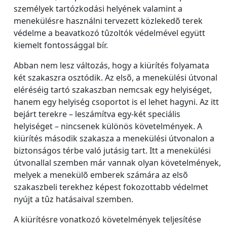
személyek tartózkodási helyének valamint a
menekülésre használni tervezett közlekedõ terek
védelme a beavatkozó tûzoltók védelmével együtt
kiemelt fontossággal bír.
Abban nem lesz változás, hogy a kiürítés folyamata
két szakaszra osztódik. Az elsõ, a menekülési útvonal
eléréséig tartó szakaszban nemcsak egy helyiséget,
hanem egy helyiség csoportot is el lehet hagyni. Az itt
bejárt terekre – leszámítva egy-két speciális
helyiséget – nincsenek különös követelmények. A
kiürítés második szakasza a menekülési útvonalon a
biztonságos térbe való jutásig tart. Itt a menekülési
útvonallal szemben már vannak olyan követelmények,
melyek a menekülõ emberek számára az elsõ
szakaszbeli terekhez képest fokozottabb védelmet
nyújt a tûz hatásaival szemben.
A kiürítésre vonatkozó követelmények teljesítése