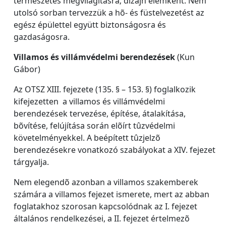
természetes megvilágításra; dizájn elemként. Nem
utolsó sorban tervezzük a hõ- és füstelvezetést az
egész épülettel együtt biztonságosra és
gazdaságosra.
Villamos és villámvédelmi berendezések
(Kun
Gábor)
Az OTSZ XIII. fejezete (135. § – 153. §) foglalkozik
kifejezetten a villamos és villámvédelmi
berendezések tervezése, építése, átalakítása,
bõvítése, felújítása során elõírt tûzvédelmi
követelményekkel. A beépített tûzjelzõ
berendezésekre vonatkozó szabályokat a XIV. fejezet
tárgyalja.
Nem elegendõ azonban a villamos szakemberek
számára a villamos fejezet ismerete, mert az abban
foglatakhoz szorosan kapcsolódnak az I. fejezet
általános rendelkezései, a II. fejezet értelmezõ