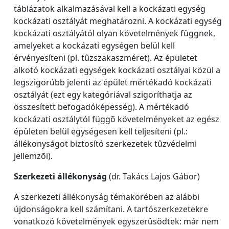
táblázatok alkalmazásával kell a kockázati egység
kockázati osztályát meghatározni. A kockázati egység
kockázati osztályától olyan követelmények függnek,
amelyeket a kockázati egységen belül kell
érvényesíteni (pl. tûzszakaszméret). Az épületet
alkotó kockázati egységek kockázati osztályai közül a
legszigorúbb jelenti az épület mértékadó kockázati
osztályát (ezt egy kategóriával szigoríthatja az
összesített befogadóképesség). A mértékadó
kockázati osztálytól függõ követelményeket az egész
épületen belül egységesen kell teljesíteni (pl.:
állékonyságot biztosító szerkezetek tûzvédelmi
jellemzõi).
Szerkezeti állékonyság
(dr. Takács Lajos Gábor)
A szerkezeti állékonyság témakörében az alábbi
újdonságokra kell számítani. A tartószerkezetekre
vonatkozó követelmények egyszerûsödtek: már nem