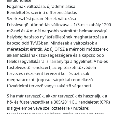
elkülönülése
Fogalmak változása, újradefiniálása
Rendeltetés szerinti differenciálódás
Szerkesztési paraméterek változása
Frisslevegõ utánpótlás változása – 1/3-os szabály 1200
m2-nél és 4 m-nél nagyobb számított belmagasságú
helyiség hatásos nyílásfelületének meghatározása a
kapcsolódó TvMI-ben. Mindezek a változások a
méretezést érintik. Az új OTSZ a mérnöki módszerek
alkalmazásának szükségességére és a kapcsolódó
felelõsségvállalásra is ráirányítja a figyelmet. A hõ-és
füstelvezetõ rendszert, az építészeti tûzvédelmi
tervezés részeként tervezni kell és azt csak
meghatározott jogosultságokkal rendelkezõ
tûzvédelmi tervezõ vagy szakértõ végezheti.
S ha már tervezzük, akkor tervezzük és használjuk a
hõ- és füstelvezetõket a 305/2011 EU rendeletet (CPR)
is figyelembe véve szellõztetésre / hûtésre;