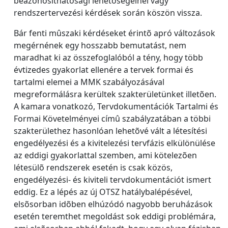
beazonosíthatósági lehetõségeinél vagy
rendszertervezési kérdések során köszön vissza.
Bár fenti mûszaki kérdéseket érintõ apró változások
megérnének egy hosszabb bemutatást, nem
maradhat ki az összefoglalóból a tény, hogy több
évtizedes gyakorlat ellenére a tervek formai és
tartalmi elemei a MMK szabályozásával
megreformálásra kerültek szakterületünket illetõen.
A kamara vonatkozó, Tervdokumentációk Tartalmi és
Formai Követelményei címû szabályzatában a többi
szakterülethez hasonlóan lehetõvé vált a létesítési
engedélyezési és a kivitelezési tervfázis elkülönülése
az eddigi gyakorlattal szemben, ami kötelezõen
létesülõ rendszerek esetén is csak közös,
engedélyezési- és kiviteli tervdokumentációt ismert
eddig. Ez a lépés az új OTSZ hatálybalépésével,
elsõsorban idõben elhúzódó nagyobb beruházások
esetén teremthet megoldást sok eddigi problémára,