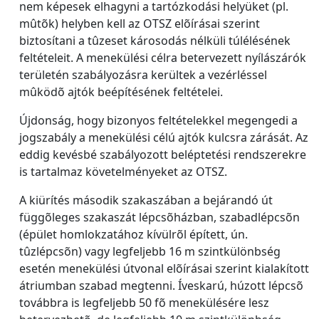
nem képesek elhagyni a tartózkodási helyüket (pl.
mûtõk) helyben kell az OTSZ elõírásai szerint
biztosítani a tûzeset károsodás nélküli túlélésének
feltételeit. A menekülési célra betervezett nyílászárók
területén szabályozásra kerültek a vezérléssel
mûködõ ajtók beépítésének feltételei.
Újdonság, hogy bizonyos feltételekkel megengedi a
jogszabály a menekülési célú ajtók kulcsra zárását. Az
eddig kevésbé szabályozott beléptetési rendszerekre
is tartalmaz követelményeket az OTSZ.
A kiürítés második szakaszában a bejárandó út
függõleges szakaszát lépcsõházban, szabadlépcsõn
(épület homlokzatához kívülrõl épített, ún.
tûzlépcsõn) vagy legfeljebb 16 m szintkülönbség
esetén menekülési útvonal elõírásai szerint kialakított
átriumban szabad megtenni. Íveskarú, húzott lépcsõ
továbbra is legfeljebb 50 fõ menekülésére lesz