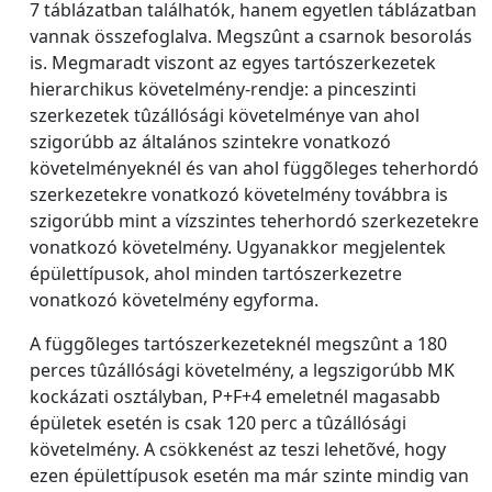
7 táblázatban találhatók, hanem egyetlen táblázatban
vannak összefoglalva. Megszûnt a csarnok besorolás
is. Megmaradt viszont az egyes tartószerkezetek
hierarchikus követelmény-rendje: a pinceszinti
szerkezetek tûzállósági követelménye van ahol
szigorúbb az általános szintekre vonatkozó
követelményeknél és van ahol függõleges teherhordó
szerkezetekre vonatkozó követelmény továbbra is
szigorúbb mint a vízszintes teherhordó szerkezetekre
vonatkozó követelmény. Ugyanakkor megjelentek
épülettípusok, ahol minden tartószerkezetre
vonatkozó követelmény egyforma.
A függõleges tartószerkezeteknél megszûnt a 180
perces tûzállósági követelmény, a legszigorúbb MK
kockázati osztályban, P+F+4 emeletnél magasabb
épületek esetén is csak 120 perc a tûzállósági
követelmény. A csökkenést az teszi lehetõvé, hogy
ezen épülettípusok esetén ma már szinte mindig van