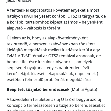
jelzõ rendszer
A fentiekkel kapcsolatos követelményeket a most
hatályon kívül helyezett korábbi OTSZ is tárgyalta, de
a korábbi tartalomhoz képest számos – helyenként
alapvetõ – változás is történt.
Új elem az is, hogy az alapkövetelményként
tekintendõ, a nemzeti szabványokban rögzített
kielégítõ megoldások mellett kiadásra kerül a egy
TvMI. A TvMI témái az OTSZ témáival azonosak, de
benne kifejtésre kerülnek olyanok is, amelyek
segítséget nyújtanak egyes napirenden lévõ
kérdések(pl. tûzeseti lekapcsolások, napelemek )
esetében felmerülõ problémák megoldására
Beépített tûzjelzõ berendezések
(Mohai Ágota)
A tûzvédelem területén az új OTSZ-el begyûrûzõ új
koncepció természetesen a tûzjelzõ berendezéseket