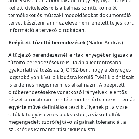
ami elsõsorban abból fakadt, hogy egy olyan fázisban
kellett kivitelezésre is alkalmas szintû, konkrét
termékeket és mûszaki megoldásokat dokumentáló
tervet készíteni, amihez eleve nem lehetett teljes körû
információ a tervezõ birtokában.
Beépített tûzoltó berendezések
(Nádor András)
A tûzjelzõ berendezésnél leírtak lényegében igazak a
tûzoltó berendezésekre is. Talán a legfontosabb
gyakorlati változás az új OTSZ-ben, hogy a tényleges
jogszabályon kívül a kiadásra kerülõ TvMI-k ajánlásait
is érdemes megismerni és alkalmazni. A beépített
oltóberendezésekre vonatkozó irányelvek jelentõs
részét a korábban többféle módon értelmezett témák
egyértelmûvé definiálása teszi ki. Ilyenek pl. a vízzel
oltók kihagyása vizes blokkokból, a vízköd oltók
megengedett szórófej távolságainak toleranciái, a
szükséges karbantartási ciklusok stb.