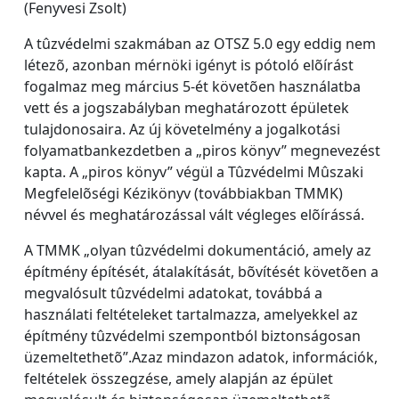
(Fenyvesi Zsolt)
A tûzvédelmi szakmában az OTSZ 5.0 egy eddig nem
létezõ, azonban mérnöki igényt is pótoló elõírást
fogalmaz meg március 5-ét követõen használatba
vett és a jogszabályban meghatározott épületek
tulajdonosaira. Az új követelmény a jogalkotási
folyamatbankezdetben a „piros könyv” megnevezést
kapta. A „piros könyv” végül a Tûzvédelmi Mûszaki
Megfelelõségi Kézikönyv (továbbiakban TMMK)
névvel és meghatározással vált végleges elõírássá.
A TMMK „olyan tûzvédelmi dokumentáció, amely az
építmény építését, átalakítását, bõvítését követõen a
megvalósult tûzvédelmi adatokat, továbbá a
használati feltételeket tartalmazza, amelyekkel az
építmény tûzvédelmi szempontból biztonságosan
üzemeltethetõ”.Azaz mindazon adatok, információk,
feltételek összegzése, amely alapján az épület