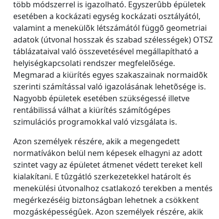
több módszerrel is igazolható. Egyszerûbb épületek
esetében a kockázati egység kockázati osztályától,
valamint a menekülõk létszámától függõ geometriai
adatok (útvonal hosszak és szabad szélességek) OTSZ
táblázataival való összevetésével megállapítható a
helyiségkapcsolati rendszer megfelelõsége.
Megmarad a kiürítés egyes szakaszainak normaidõk
szerinti számítással való igazolásának lehetõsége is.
Nagyobb épületek esetében szükségessé illetve
rentábilissá válhat a kiürítés számítógépes
szimulációs programokkal való vizsgálata is.
Azon személyek részére, akik a megengedett
normatívákon belül nem képesek elhagyni az adott
szintet vagy az épületet átmenet védett tereket kell
kialakítani. E tûzgátló szerkezetekkel határolt és
menekülési útvonalhoz csatlakozó terekben a mentés
megérkezéséig biztonságban lehetnek a csökkent
mozgásképességûek. Azon személyek részére, akik