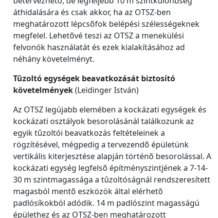
betervezhetõ, de legfeljebb 10 m szintkülönbség
áthidalására és csak akkor, ha az OTSZ-ben
meghatározott lépcsõfok belépési szélességeknek
megfelel. Lehetõvé teszi az OTSZ a menekülési
felvonók használatát és ezek kialakításához ad
néhány követelményt.
Tûzoltó egységek beavatkozását biztosító
követelmények
(Leidinger István)
Az OTSZ legújabb elemében a kockázati egységek és
kockázati osztályok besorolásánál találkozunk az
egyik tûzoltói beavatkozás feltételeinek a
rögzítésével, mégpedig a tervezendõ épületünk
vertikális kiterjesztése alapján történõ besorolással. A
kockázati egység legfelsõ építményszintjének a 7-14-
30 m szintmagassága a tûzoltóságnál rendszeresített
magasból mentõ eszközök által elérhetõ
padlósíkokból adódik. 14 m padlószint magasságú
épülethez és az OTSZ-ben meghatározott