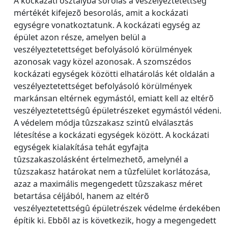
A kockázati osztályba sorolás a veszélyeztetettség
mértékét kifejezõ besorolás, amit a kockázati
egységre vonatkoztatunk. A kockázati egység az
épület azon része, amelyen belül a
veszélyeztetettséget befolyásoló körülmények
azonosak vagy közel azonosak. A szomszédos
kockázati egységek közötti elhatárolás két oldalán a
veszélyeztetettséget befolyásoló körülmények
markánsan eltérnek egymástól, emiatt kell az eltérõ
veszélyeztetettségû épületrészeket egymástól védeni.
A védelem módja tûzszakasz szintû elválasztás
létesítése a kockázati egységek között. A kockázati
egységek kialakítása tehát egyfajta
tûzszakaszolásként értelmezhetõ, amelynél a
tûzszakasz határokat nem a tûzfelület korlátozása,
azaz a maximális megengedett tûzszakasz méret
betartása céljából, hanem az eltérõ
veszélyeztetettségû épületrészek védelme érdekében
építik ki. Ebbõl az is következik, hogy a megengedett