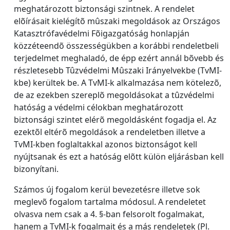
meghatározott biztonsági szintnek. A rendelet
elõírásait kielégítõ mûszaki megoldások az Országos
Katasztrófavédelmi Fõigazgatóság honlapján
közzéteendõ összességükben a korábbi rendeletbeli
terjedelmet meghaladó, de épp ezért annál bõvebb és
részletesebb Tûzvédelmi Mûszaki Irányelvekbe (TvMI-
kbe) kerültek be. A TvMI-k alkalmazása nem kötelezõ,
de az ezekben szereplõ megoldásokat a tûzvédelmi
hatóság a védelmi célokban meghatározott
biztonsági szintet elérõ megoldásként fogadja el. Az
ezektõl eltérõ megoldások a rendeletben illetve a
TvMI-kben foglaltakkal azonos biztonságot kell
nyújtsanak és ezt a hatóság elõtt külön eljárásban kell
bizonyítani.
Számos új fogalom kerül bevezetésre illetve sok
meglevõ fogalom tartalma módosul. A rendeletet
olvasva nem csak a 4. §-ban felsorolt fogalmakat,
hanem a TvMI-k fogalmait és a más rendeletek (Pl.