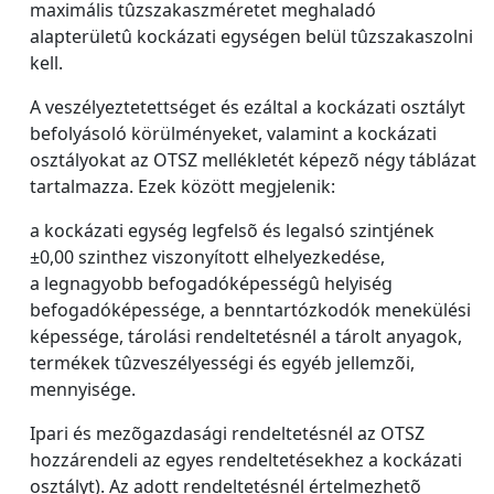
maximális tûzszakaszméretet meghaladó
alapterületû kockázati egységen belül tûzszakaszolni
kell.
A veszélyeztetettséget és ezáltal a kockázati osztályt
befolyásoló körülményeket, valamint a kockázati
osztályokat az OTSZ mellékletét képezõ négy táblázat
tartalmazza. Ezek között megjelenik:
a kockázati egység legfelsõ és legalsó szintjének
±0,00 szinthez viszonyított elhelyezkedése,
a legnagyobb befogadóképességû helyiség
befogadóképessége, a benntartózkodók menekülési
képessége, tárolási rendeltetésnél a tárolt anyagok,
termékek tûzveszélyességi és egyéb jellemzõi,
mennyisége.
Ipari és mezõgazdasági rendeltetésnél az OTSZ
hozzárendeli az egyes rendeltetésekhez a kockázati
osztályt). Az adott rendeltetésnél értelmezhetõ