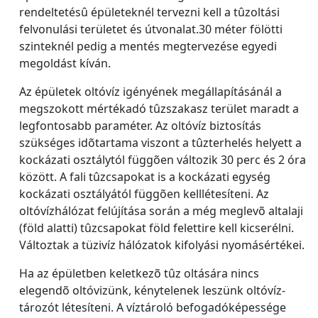
rendeltetésû épületeknél tervezni kell a tûzoltási
felvonulási területet és útvonalat.30 méter fölötti
szinteknél pedig a mentés megtervezése egyedi
megoldást kíván.
Az épületek oltóvíz igényének megállapításánál a
megszokott mértékadó tûzszakasz terület maradt a
legfontosabb paraméter. Az oltóvíz biztosítás
szükséges idõtartama viszont a tûzterhelés helyett a
kockázati osztálytól függõen változik 30 perc és 2 óra
között. A fali tûzcsapokat is a kockázati egység
kockázati osztályától függõen kelllétesíteni. Az
oltóvízhálózat felújítása során a még meglevõ altalaji
(föld alatti) tûzcsapokat föld felettire kell kicserélni.
Változtak a tüzivíz hálózatok kifolyási nyomásértékei.
Ha az épületben keletkezõ tûz oltására nincs
elegendõ oltóvizünk, kénytelenek leszünk oltóvíz-
tározót létesíteni. A víztároló befogadóképessége