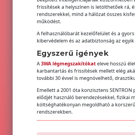
frissítések a helyszínen is letölthetőek 
rendszerekkel, mind a hálózat összes kisfe
működést.
A felhasználóbarát kezelőfelület és a gy
kibervédelem és az adatbiztonság az egyik 
Egyszerű igények
A
3WA légmegszakítókat
eleve hosszú éle
karbantartás és frissítések mellett elég ak
további 30 évvel is megnövelhető, drasztik
Emellett a 2001 óta konzisztens SENTRON p
elődjét használó berendezésekkel, fizikai 
költséghatékonyan megoldható a korszerű
rendszerekben.