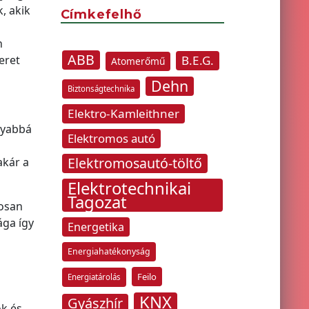
, akik
Címkefelhő
n
ABB
eret
B.E.G.
Atomerőmű
Dehn
Biztonságtechnika
Elektro-Kamleithner
nyabbá
Elektromos autó
Elektromosautó-töltő
akár a
Elektrotechnikai
Tagozat
tosan
ága így
Energetika
Energiahatékonyság
Feilo
Energiatárolás
KNX
Gyászhír
ók és