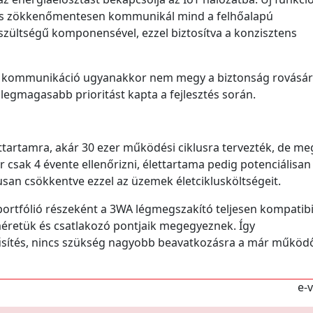
rá, és zökkenőmentesen kommunikál mind a felhőalapú
szültségű komponensével, ezzel biztosítva a konzisztens
ors kommunikáció ugyanakkor nem megy a biztonság rovásár
legmagasabb prioritást kapta a fejlesztés során.
ttartamra, akár 30 ezer működési ciklusra tervezték, de me
ár csak 4 évente ellenőrizni, élettartama pedig potenciálisan
usan csökkentve ezzel az üzemek életciklusköltségeit.
ortfólió részeként a 3WA légmegszakító teljesen kompatibil
méretük és csatlakozó pontjaik megegyeznek. Így
sítés, nincs szükség nagyobb beavatkozásra a már működ
e-