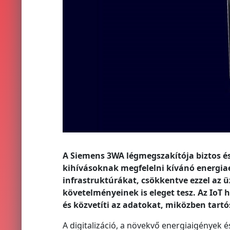
A Siemens 3WA légmegszakítója biztos é
kihívásoknak megfelelni kívánó energia
infrastruktúrákat, csökkentve ezzel az 
követelményeinek is eleget tesz. Az IoT
és közvetíti az adatokat, miközben tart
A digitalizáció, a növekvő energiaigények 