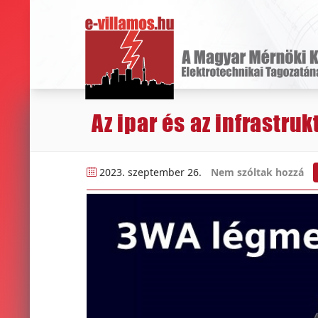
Az ipar és az infrastr
2023. szeptember 26.
Nem szóltak hozzá