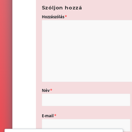
Szóljon hozzá
Hozzászólás
*
Név
*
E-mail
*