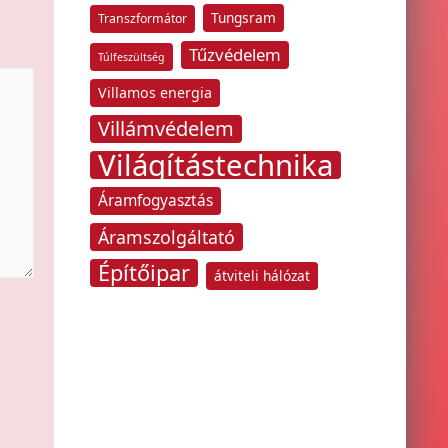
Tungsram
Transzformátor
Tűzvédelem
Túlfeszültség
Villamos energia
Villámvédelem
Világítástechnika
Áramfogyasztás
Áramszolgáltató
Építőipar
átviteli hálózat