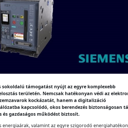
s sokoldalú támogatást nyújt az egyre komplexebb
elosztás területén. Nemcsak hatékonyan védi az elektr
üzemzavarok kockázatát, hanem a digitalizáció
 hálózatba kapcsolódó, okos berendezés biztonságosan tá
ós és gazdaságos működést biztosít.
és energiaárak, valamint az egyre szigorodó energiahatékon