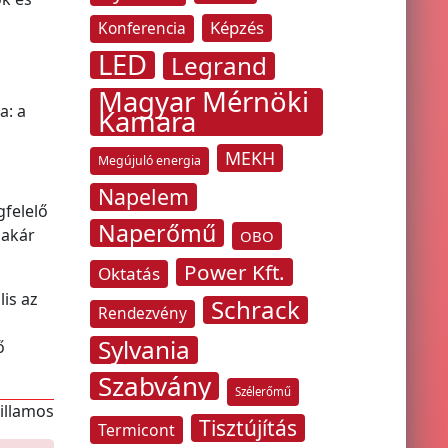
Képzés
Konferencia
LED
Legrand
Magyar Mérnöki
a: a
Kamara
MEKH
Megújuló energia
Napelem
gfelelő
Naperőmű
 akár
OBO
Power Kft.
Oktatás
is az
Schrack
Rendezvény
Sylvania
ő
Szabvány
Szélerőmű
villamos
Tisztújítás
Termicont