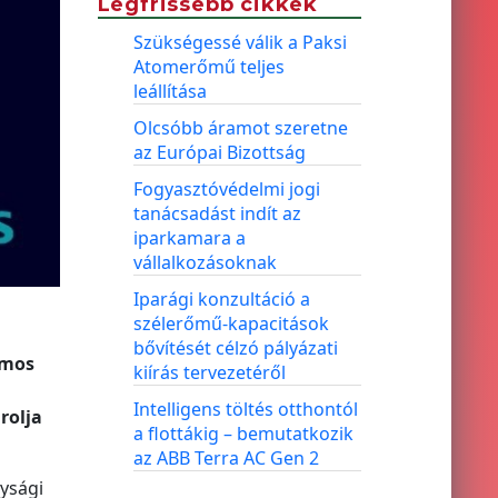
Legfrissebb cikkek
Szükségessé válik a Paksi
Atomerőmű teljes
leállítása
Olcsóbb áramot szeretne
az Európai Bizottság
Fogyasztóvédelmi jogi
tanácsadást indít az
iparkamara a
vállalkozásoknak
Iparági konzultáció a
szélerőmű-kapacitások
bővítését célzó pályázati
omos
kiírás tervezetéről
Intelligens töltés otthontól
rolja
a flottákig – bemutatkozik
az ABB Terra AC Gen 2
ysági