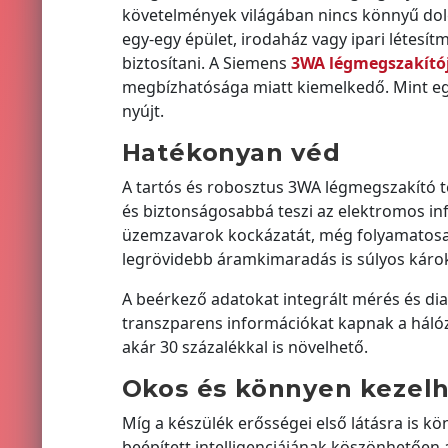
követelmények világában nincs könnyű do
egy-egy épület, irodaház vagy ipari létesí
biztosítani. A Siemens
3WA légmegszakító
megbízhatósága miatt kiemelkedő. Mint egy
nyújt.
Hatékonyan véd
A tartós és robosztus 3WA légmegszakító 
és biztonságosabbá teszi az elektromos inf
üzemzavarok kockázatát, még folyamatosabb 
legrövidebb áramkimaradás is súlyos káro
A beérkező adatokat integrált mérés és dia
transzparens információkat kapnak a hálóz
akár 30 százalékkal is növelhető.
Okos és könnyen kezel
Míg a készülék erősségei első látásra is k
beépített intelligenciájának köszönhetően 