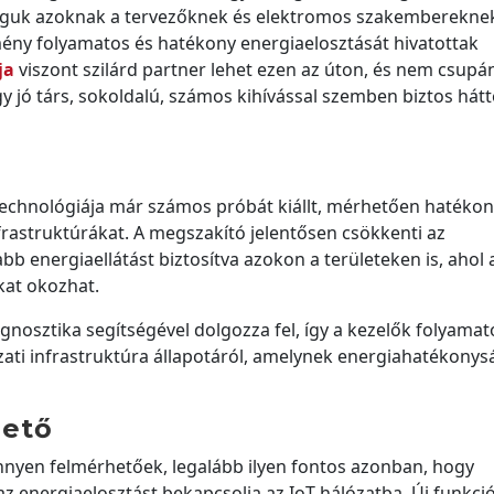
lguk azoknak a tervezőknek és elektromos szakembereknek
tmény folyamatos és hatékony energiaelosztását hivatottak
ja
viszont szilárd partner lehet ezen az úton, és nem csupá
 jó társ, sokoldalú, számos kihívással szemben biztos hátt
technológiája már számos próbát kiállt, mérhetően hatéko
rastruktúrákat. A megszakító jelentősen csökkenti az
energiaellátást biztosítva azokon a területeken is, ahol 
kat okozhat.
gnosztika segítségével dolgozza fel, így a kezelők folyama
ati infrastruktúra állapotáról, amelynek energiahatékonys
hető
önnyen felmérhetőek, legalább ilyen fontos azonban, hogy
az energiaelosztást bekapcsolja az IoT hálózatba. Új funkci