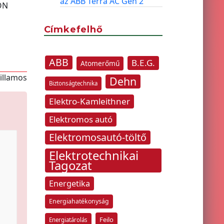
az ABB Terra AC Gen 2
ON
Címkefelhő
ABB
B.E.G.
Atomerőmű
villamos
Dehn
Biztonságtechnika
Elektro-Kamleithner
Elektromos autó
Elektromosautó-töltő
Elektrotechnikai
Tagozat
Energetika
Energiahatékonyság
Feilo
Energiatárolás