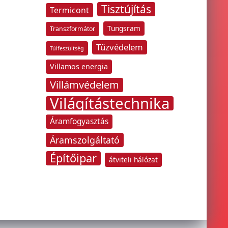
Tisztújítás
Termicont
Tungsram
Transzformátor
Tűzvédelem
Túlfeszültség
Villamos energia
Villámvédelem
Világítástechnika
Áramfogyasztás
Áramszolgáltató
Építőipar
átviteli hálózat