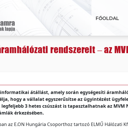
FŐOLDAL
áramhálózati rendszereit – az M
nformatikai átállást, amely során egységesíti áramhál
élja, hogy a vállalat egyszerűsítse az ügyintézést ügyfele
 legfeljebb 3 hetes csúszást is tapasztalhatnak az MVM 
zámlák érkezésében.
orban az E.ON Hungária Csoporthoz tartozó ELMŰ Hálózati Kf