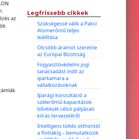
E.ON
n
Legfrissebb cikkek
ézés az
Szükségessé válik a Paksi
abb
Atomerőmű teljes
leállítása
Olcsóbb áramot szeretne
az Európai Bizottság
Fogyasztóvédelmi jogi
k
tanácsadást indít az
iparkamara a
vállalkozásoknak
számlák
Iparági konzultáció a
szélerőmű-kapacitások
bővítését célzó pályázati
kiírás tervezetéről
Intelligens töltés otthontól
a flottákig – bemutatkozik