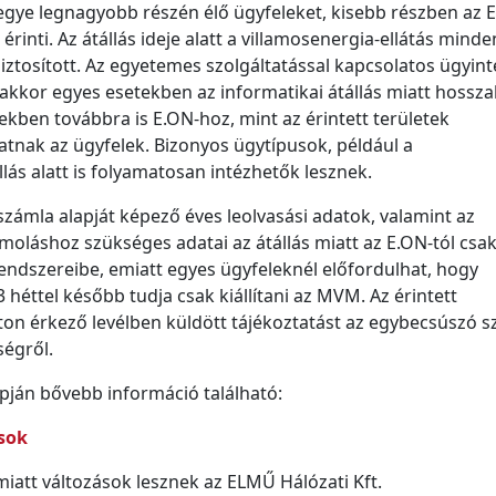
egye legnagyobb részén élő ügyfeleket, kisebb részben az 
érinti. Az átállás ideje alatt a villamosenergia-ellátás minde
ztosított. Az egyetemes szolgáltatással kapcsolatos ügyint
kkor egyes esetekben az informatikai átállás miatt hossz
ekben továbbra is E.ON-hoz, mint az érintett területek
nak az ügyfelek. Bizonyos ügytípusok, például a
lás alatt is folyamatosan intézhetők lesznek.
 számla alapját képező éves leolvasási adatok, valamint az
oláshoz szükséges adatai az átállás miatt az E.ON-tól csa
dszereibe, emiatt egyes ügyfeleknél előfordulhat, hogy
 héttel később tudja csak kiállítani az MVM. Az érintett
on érkező levélben küldött tájékoztatást az egybecsúszó 
ségről.
pján bővebb információ található:
sok
iatt változások lesznek az ELMŰ Hálózati Kft.