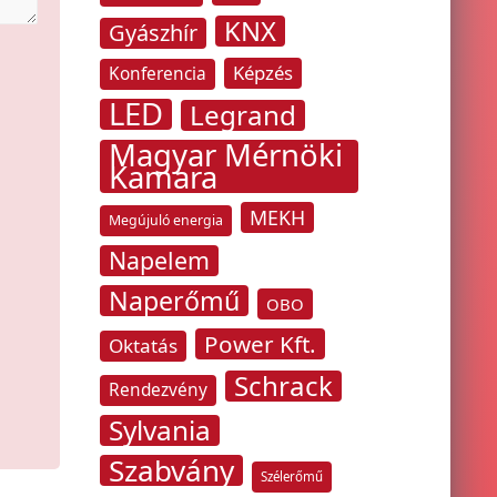
KNX
Gyászhír
Képzés
Konferencia
LED
Legrand
Magyar Mérnöki
Kamara
MEKH
Megújuló energia
Napelem
Naperőmű
OBO
Power Kft.
Oktatás
Schrack
Rendezvény
Sylvania
Szabvány
Szélerőmű