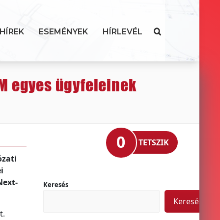
HÍREK
ESEMÉNYEK
HÍRLEVÉL
VM egyes ügyfeleinek
0
TETSZIK
ózati
i
Next-
Keresés
Keresés
t.