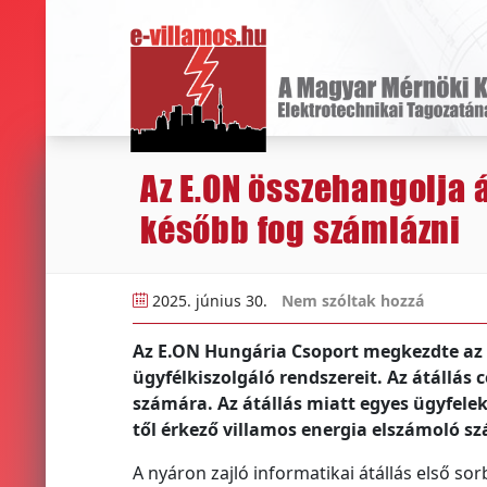
Az E.ON összehangolja 
később fog számlázni
2025. június 30.
Nem szóltak hozzá
Az E.ON Hungária Csoport megkezdte az i
ügyfélkiszolgáló rendszereit. Az átállás c
számára. Az átállás miatt egyes ügyfelek
től érkező villamos energia elszámoló s
A nyáron zajló informatikai átállás első s