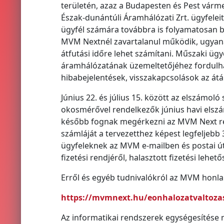
területén, azaz a Budapesten és Pest várm
Észak-dunántúli Áramhálózati Zrt. ügyfeleit 
ügyfél számára továbbra is folyamatosan bi
MVM Nextnél zavartalanul működik, ugyana
átfutási időre lehet számítani. Műszaki ügy
áramhálózatának üzemeltetőjéhez fordulhat
hibabejelentések, visszakapcsolások az átál
Június 22. és július 15. között az elszámoló
okosmérővel rendelkezők június havi elszám
később fognak megérkezni az MVM Next ren
számláját a tervezetthez képest legfeljebb 3
ügyfeleknek az MVM e-mailben és postai út
fizetési rendjéről, halasztott fizetési lehető
Erről és egyéb tudnivalókról az MVM honla
https://mvmnext.hu/eonhalozatvaltoza
Az informatikai rendszerek egységesítése m