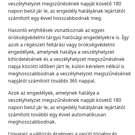
veszélyhelyzet megszűnésének napját követő 180
napon belül jár le, az engedély hatályának lejártától
számított egy évvel hosszabbodnak meg.
Hasonló enyhítések vonatkoznak az egyes
örökségvédelmi tárgyú hatósági engedélyekre is. Így
azok a régészeti feltárási vagy örökségvédelmi
engedélyek, amelynek hatálya a veszélyhelyzet
kihirdetésének és a veszélyhelyzet megszűnésének
napja közötti időben járt le, külön kérelem nélkül is
meghosszabbodnak a veszélyhelyzet megszűnésének
napjától számított további 365 nappal.
Azok az engedélyek, amelynek hatálya a
veszélyhelyzet megszűnésének napját követő 180
napon belül jár le, az engedély hatályának lejártától
számított további egy évvel automatikusan
meghosszabbodnak.
Ugyanez a változás érvényes a vasúti törvény és