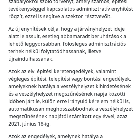
szabályokról szóló törvényt, amely számos, építési
tevékenységgel kapcsolatos adminisztratív enyhítést
rögzít, ezzel is segítve a szektor résztvevőit.
Az új enyhítések célja, hogy a járványhelyzet ideje
alatt lelassult, esetleg abbamaradt beruházások a
lehető leggyorsabban, fölösleges adminisztrációs
terhek nélkül folytatódhassanak, illetve
újraindulhassanak.
Azok az elvi építési keretengedélyek, valamint
végleges építési, telepítési vagy bontási engedélyek,
amelyeknek hatálya a veszélyhelyzet kihirdetésének
és a veszélyhelyzet megszűnésének napja közötti
időben járt le, külön erre irányuló kérelem nélkül is,
automatikusan meghosszabbodnak a veszélyhelyzet
megszűnésének napjától számított egy évvel, azaz
2021. június 18-ig.
Azok az engedélyek, amelynek hatálya a