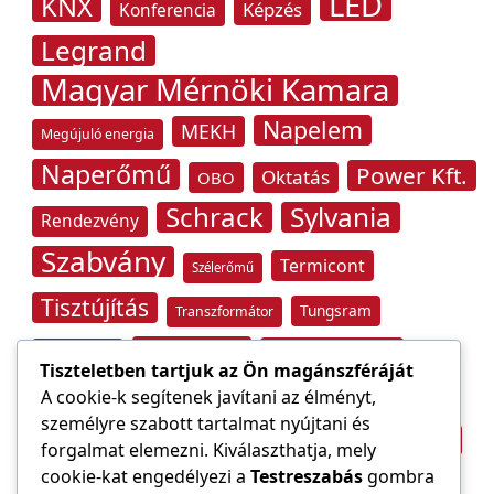
LED
KNX
Képzés
Konferencia
Legrand
Magyar Mérnöki Kamara
Napelem
MEKH
Megújuló energia
Naperőmű
Power Kft.
Oktatás
OBO
Schrack
Sylvania
Rendezvény
Szabvány
Termicont
Szélerőmű
Tisztújítás
Tungsram
Transzformátor
Tűzvédelem
Villamos energia
Túlfeszültség
Tiszteletben tartjuk az Ön magánszféráját
Villámvédelem
A cookie-k segítenek javítani az élményt,
személyre szabott tartalmat nyújtani és
Világítástechnika
Áramfogyasztás
forgalmat elemezni. Kiválaszthatja, mely
Építőipar
cookie-kat engedélyezi a
Testreszabás
gombra
Áramszolgáltató
átviteli hálózat