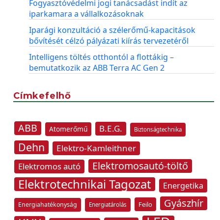
Fogyasztóvédelmi jogi tanácsadást indít az
iparkamara a vállalkozásoknak
Iparági konzultáció a szélerőmű-kapacitások
bővítését célzó pályázati kiírás tervezetéről
Intelligens töltés otthontól a flottákig –
bemutatkozik az ABB Terra AC Gen 2
Címkefelhő
ABB
B.E.G.
Atomerőmű
Biztonságtechnika
Dehn
Elektro-Kamleithner
Elektromosautó-töltő
Elektromos autó
Elektrotechnikai Tagozat
Energetika
Gyászhír
Feilo
Energiahatékonyság
Energiatárolás