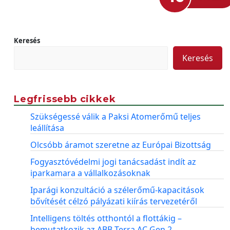
Keresés
Keresés
Legfrissebb cikkek
Szükségessé válik a Paksi Atomerőmű teljes
leállítása
Olcsóbb áramot szeretne az Európai Bizottság
Fogyasztóvédelmi jogi tanácsadást indít az
iparkamara a vállalkozásoknak
Iparági konzultáció a szélerőmű-kapacitások
bővítését célzó pályázati kiírás tervezetéről
Intelligens töltés otthontól a flottákig –
bemutatkozik az ABB Terra AC Gen 2