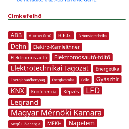
Címkefelhő
ABB
B.E.G.
Atomerőmű
Biztonságtechnika
Dehn
Elektro-Kamleithner
Elektromosautó-töltő
Elektromos autó
Elektrotechnikai Tagozat
Energetika
Gyászhír
Feilo
Energiahatékonyság
Energiatárolás
LED
KNX
Képzés
Konferencia
Legrand
Magyar Mérnöki Kamara
Napelem
MEKH
Megújuló energia