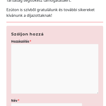
Társaság segítõkész támogatásáért.
Ezúton is szívbõl gratulálunk és további sikereket
kívánunk a díjazottaknak!
Szóljon hozzá
Hozzászólás
*
Név
*