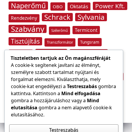
Naperőmű
Power Kft.
Oktatás
OBO
Schrack
Sylvania
Rendezvény
Szabvány
Termicont
Szélerőmű
Tisztújítás
Tungsram
Transzformátor
Tűzvédelem
Villamos energia
Túlfeszültség
Tiszteletben tartjuk az Ön magánszféráját
Villámvédelem
A cookie-k segítenek javítani az élményt,
személyre szabott tartalmat nyújtani és
Világítástechnika
Áramfogyasztás
forgalmat elemezni. Kiválaszthatja, mely
Építőipar
cookie-kat engedélyezi a
Testreszabás
gombra
Áramszolgáltató
átviteli hálózat
kattintva. Kattintson a
Mind elfogadása
gombra a hozzájáruláshoz vagy a
Mind
elutasítása
gombra a nem alapvető cookie-k
elutasításához.
Testreszabás