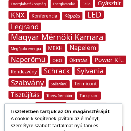
Gyászhír
Feilo
Energiahatékonyság
Energiatárolás
LED
KNX
Képzés
Konferencia
Legrand
Magyar Mérnöki Kamara
Napelem
MEKH
Megújuló energia
Naperőmű
Power Kft.
Oktatás
OBO
Schrack
Sylvania
Rendezvény
Szabvány
Termicont
Szélerőmű
Tisztújítás
Tungsram
Transzformátor
Tűzvédelem
Villamos energia
Túlfeszültség
Tiszteletben tartjuk az Ön magánszféráját
Villámvédelem
A cookie-k segítenek javítani az élményt,
személyre szabott tartalmat nyújtani és
Világítástechnika
Áramfogyasztás