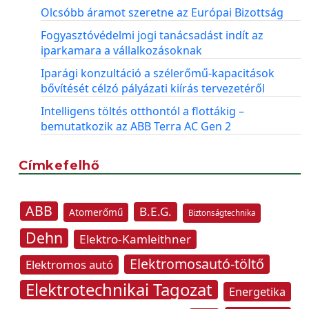
Olcsóbb áramot szeretne az Európai Bizottság
Fogyasztóvédelmi jogi tanácsadást indít az
iparkamara a vállalkozásoknak
Iparági konzultáció a szélerőmű-kapacitások
bővítését célzó pályázati kiírás tervezetéről
Intelligens töltés otthontól a flottákig –
bemutatkozik az ABB Terra AC Gen 2
Címkefelhő
ABB
B.E.G.
Atomerőmű
Biztonságtechnika
Dehn
Elektro-Kamleithner
Elektromosautó-töltő
Elektromos autó
Elektrotechnikai Tagozat
Energetika