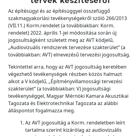
tervek készítéséről
Az építésügyi és az építésüggyel összefüggő
szakmagyakorlási tevékenységekről szóló 266/2013
(VII.11.) Korm.rendelet (a továbbiakban: Korm.
rendelet) 2022. április 1-jei módosítása során új
jogosultságként született meg az AVT kódjelű,
„Audiovizuális rendszerek tervezése szakterület” (a
továbbiakban: AVT) elnevezésű tervezési jogosultság.
Tekintettel arra, hogy az AVT jogosultság keretében
végezhető tevékenységek részben közös halmazt
alkot a V kódjelű, „Építményvillamossági tervezési
szakterület” (a továbbiakban: V) jogosultsági
tevékenységgel, Magyar Mérnöki Kamara Akusztikai
Tagozata és Elektrotechnikai Tagozata az alábbi
álláspontot fogalmazza meg.
Az AVT jogosultág a Korm. rendeletben leírt
tartalma szerint kizárólag az audiovizuális