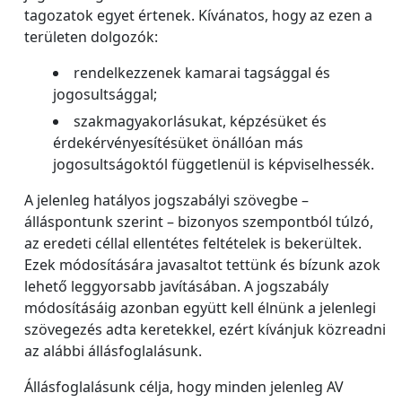
tagozatok egyet értenek. Kívánatos, hogy az ezen a
területen dolgozók:
rendelkezzenek kamarai tagsággal és
jogosultsággal;
szakmagyakorlásukat, képzésüket és
érdekérvényesítésüket önállóan más
jogosultságoktól függetlenül is képviselhessék.
A jelenleg hatályos jogszabályi szövegbe –
álláspontunk szerint – bizonyos szempontból túlzó,
az eredeti céllal ellentétes feltételek is bekerültek.
Ezek módosítására javasaltot tettünk és bízunk azok
lehető leggyorsabb javításában. A jogszabály
módosításáig azonban együtt kell élnünk a jelenlegi
szövegezés adta keretekkel, ezért kívánjuk közreadni
az alábbi állásfoglalásunk.
Állásfoglalásunk célja, hogy minden jelenleg AV