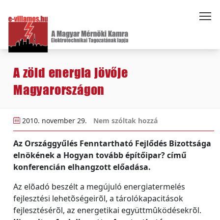
A zöld energia jövője
Magyarországon
2010. november 29.
Nem szóltak hozzá
Az Országgyűlés Fenntartható Fejlődés Bizottsága
elnökének a Hogyan tovább építőipar? című
konferencián elhangzott előadása.
Az elõadó beszélt a megújuló energiatermelés
fejlesztési lehetõségeirõl, a tárolókapacitások
fejlesztésérõl, az energetikai együttmûködésekrõl.