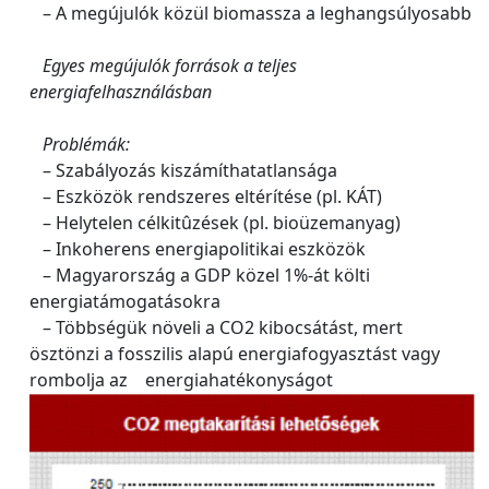
– A megújulók közül biomassza a leghangsúlyosabb
Egyes megújulók források a teljes
energiafelhasználásban
Problémák:
– Szabályozás kiszámíthatatlansága
– Eszközök rendszeres eltérítése (pl. KÁT)
– Helytelen célkitûzések (pl. bioüzemanyag)
– Inkoherens energiapolitikai eszközök
– Magyarország a GDP közel 1%-át költi
energiatámogatásokra
– Többségük növeli a CO2 kibocsátást, mert
ösztönzi a fosszilis alapú energiafogyasztást vagy
rombolja az energiahatékonyságot