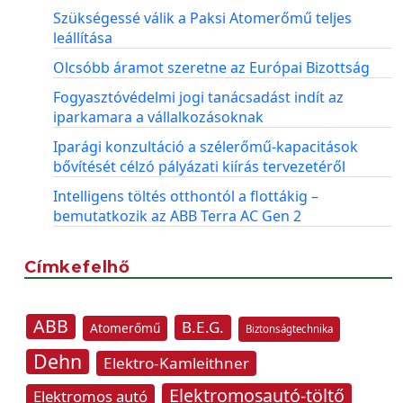
Szükségessé válik a Paksi Atomerőmű teljes
leállítása
Olcsóbb áramot szeretne az Európai Bizottság
Fogyasztóvédelmi jogi tanácsadást indít az
iparkamara a vállalkozásoknak
Iparági konzultáció a szélerőmű-kapacitások
bővítését célzó pályázati kiírás tervezetéről
Intelligens töltés otthontól a flottákig –
bemutatkozik az ABB Terra AC Gen 2
Címkefelhő
ABB
B.E.G.
Atomerőmű
Biztonságtechnika
Dehn
Elektro-Kamleithner
Elektromosautó-töltő
Elektromos autó