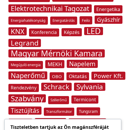
Elektrotechnikai Tagozat
Energetika
Gyászhír
Feilo
Energiahatékonyság
Energiatárolás
LED
KNX
Képzés
Konferencia
Legrand
Magyar Mérnöki Kamara
Napelem
MEKH
Megújuló energia
Naperőmű
Power Kft.
Oktatás
OBO
Schrack
Sylvania
Rendezvény
Szabvány
Termicont
Szélerőmű
Tisztújítás
Tungsram
Transzformátor
Tűzvédelem
Villamos energia
Túlfeszültség
Tiszteletben tartjuk az Ön magánszféráját