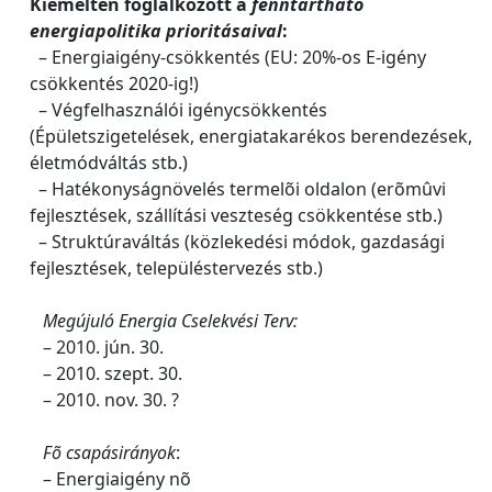
Kiemelten foglalkozott a
fenntartható
energiapolitika prioritásaival
:
– Energiaigény-csökkentés (EU: 20%-os E-igény
csökkentés 2020-ig!)
– Végfelhasználói igénycsökkentés
(Épületszigetelések, energiatakarékos berendezések,
életmódváltás stb.)
– Hatékonyságnövelés termelõi oldalon (erõmûvi
fejlesztések, szállítási veszteség csökkentése stb.)
– Struktúraváltás (közlekedési módok, gazdasági
fejlesztések, településtervezés stb.)
Megújuló Energia Cselekvési Terv:
– 2010. jún. 30.
– 2010. szept. 30.
– 2010. nov. 30. ?
Fõ csapásirányok
:
– Energiaigény nõ