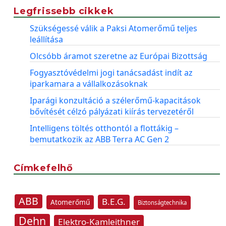
Legfrissebb cikkek
Szükségessé válik a Paksi Atomerőmű teljes
leállítása
Olcsóbb áramot szeretne az Európai Bizottság
Fogyasztóvédelmi jogi tanácsadást indít az
iparkamara a vállalkozásoknak
Iparági konzultáció a szélerőmű-kapacitások
bővítését célzó pályázati kiírás tervezetéről
Intelligens töltés otthontól a flottákig –
bemutatkozik az ABB Terra AC Gen 2
Címkefelhő
ABB
B.E.G.
Atomerőmű
Biztonságtechnika
Dehn
Elektro-Kamleithner