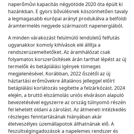
naperőművi kapacitás négyötöde 2020 óta épült ki
hazánkban. E gyors bővülésnek köszönhetően tavaly
a legmagasabb európai arányt produkálva a belföldi
áramtermelés negyede származott napenergiából.
A minden várakozást felülmúló lendületű felfutás
ugyanakkor komoly kihívások elé állítja a
rendszerüzemeltetőket. Az áramhálózat csak
folyamatos korszerűsítések árán tarthat lépést az új
termelők és betáplálási igények tömeges
megjelenésével. Korábban, 2022 őszétől az új
háztartási erőművekre általános jelleggel előírt
betáplálási korlátozás segítette a felzárkózást. 2024
elején, a bruttó elszámolás uniós elváráson alapuló
bevezetésével egyszerre az ország túlnyomó részén
fel lehetett oldani a zárolást. Az átmeneti intézkedés
részleges fenntartásának hiányában akár
életveszélyes üzemállapotok állhatnának elő. A
feszültségingadozások a napelemes rendszer és