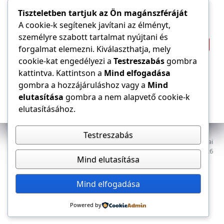
Tűzvédelem
Villamos energia
Túlfeszültség
Tiszteletben tartjuk az Ön magánszféráját
Villámvédelem
A cookie-k segítenek javítani az élményt,
személyre szabott tartalmat nyújtani és
Világítástechnika
Áramfogyasztás
forgalmat elemezni. Kiválaszthatja, mely
Építőipar
cookie-kat engedélyezi a
Testreszabás
gombra
Áramszolgáltató
átviteli hálózat
kattintva. Kattintson a
Mind elfogadása
gombra a hozzájáruláshoz vagy a
Mind
elutasítása
gombra a nem alapvető cookie-k
elutasításához.
Testreszabás
Az E-VILLAMOS szaklap a Magyar Mérnöki Kamara Elektrotechnikai
Tagozatának lapja. Minden jog fenntartva, © 2009–2026
Mind elutasítása
Adatkezelés
Dokumentumok
Tagozat
Mind elfogadása
Powered by
Kapcsolat, impresszum
Médiaajánlat