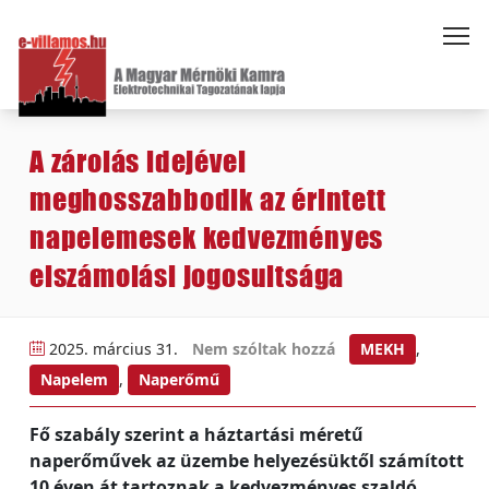
A zárolás idejével
meghosszabbodik az érintett
napelemesek kedvezményes
elszámolási jogosultsága
2025. március 31.
Nem szóltak hozzá
MEKH
,
Napelem
,
Naperőmű
Fő szabály szerint a háztartási méretű
naperőművek az üzembe helyezésüktől számított
10 éven át tartoznak a kedvezményes szaldó