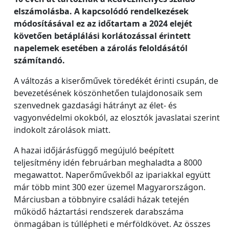
elszámolásba. A kapcsolódó rendelkezések
módosításával ez az időtartam a 2024 elejét
követően betáplálási korlátozással érintett
napelemek esetében a zárolás feloldásától
számítandó.
A változás a kiserőművek töredékét érinti csupán, de
bevezetésének köszönhetően tulajdonosaik sem
szenvednek gazdasági hátrányt az élet- és
vagyonvédelmi okokból, az elosztók javaslatai szerint
indokolt zárolások miatt.
A hazai időjárásfüggő megújuló beépített
teljesítmény idén februárban meghaladta a 8000
megawattot. Naperőművekből az ipariakkal együtt
már több mint 300 ezer üzemel Magyarországon.
Márciusban a többnyire családi házak tetején
működő háztartási rendszerek darabszáma
önmagában is túllépheti e mérföldkövet. Az összes