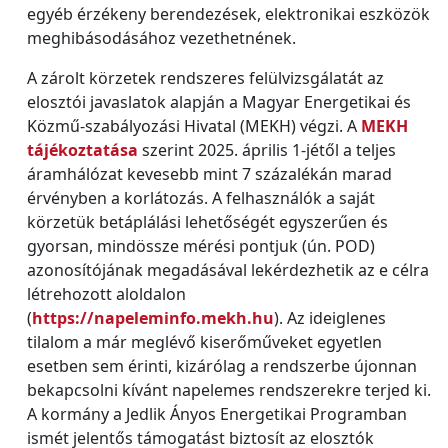
egyéb érzékeny berendezések, elektronikai eszközök
meghibásodásához vezethetnének.
A zárolt körzetek rendszeres felülvizsgálatát az
elosztói javaslatok alapján a Magyar Energetikai és
Közmű-szabályozási Hivatal (MEKH) végzi. A
MEKH
tájékoztatása
szerint 2025. április 1-jétől a teljes
áramhálózat kevesebb mint 7 százalékán marad
érvényben a korlátozás. A felhasználók a saját
körzetük betáplálási lehetőségét egyszerűen és
gyorsan, mindössze mérési pontjuk (ún. POD)
azonosítójának megadásával lekérdezhetik az e célra
létrehozott aloldalon
(
https://napeleminfo.mekh.hu
). Az ideiglenes
tilalom a már meglévő kiserőműveket egyetlen
esetben sem érinti, kizárólag a rendszerbe újonnan
bekapcsolni kívánt napelemes rendszerekre terjed ki.
A kormány a Jedlik Ányos Energetikai Programban
ismét jelentős támogatást biztosít az elosztók