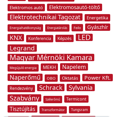
Elektromosautó-töltő
Elektromos autó
Elektrotechnikai Tagozat
Energetika
Gyászhír
Feilo
Energiahatékonyság
Energiatárolás
LED
KNX
Képzés
Konferencia
Legrand
Magyar Mérnöki Kamara
Napelem
MEKH
Megújuló energia
Naperőmű
Power Kft.
Oktatás
OBO
Schrack
Sylvania
Rendezvény
Szabvány
Termicont
Szélerőmű
Tisztújítás
Tungsram
Transzformátor