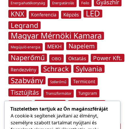
Gyászhír
Feilo
Energiahatékonyság
Energiatárolás
LED
KNX
Képzés
Konferencia
Legrand
Magyar Mérnöki Kamara
Napelem
MEKH
Megújuló energia
Naperőmű
Power Kft.
Oktatás
OBO
Schrack
Sylvania
Rendezvény
Szabvány
Termicont
Szélerőmű
Tisztújítás
Tungsram
Transzformátor
Tűzvédelem
Villamos energia
Túlfeszültség
Tiszteletben tartjuk az Ön magánszféráját
Villámvédelem
A cookie-k segítenek javítani az élményt,
személyre szabott tartalmat nyújtani és
Világítástechnika
Áramfogyasztás