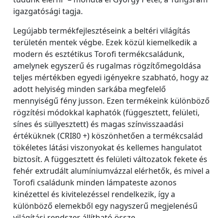
igazgatósági tagja.
Legújabb termékfejlesztéseink a beltéri világítás
területén mentek végbe. Ezek közül kiemelkedik a
modern és esztétikus Torofi termékcsaládunk,
amelynek egyszerű és rugalmas rögzítőmegoldása
teljes mértékben egyedi igényekre szabható, hogy az
adott helyiség minden sarkába megfelelő
mennyiségű fény jusson. Ezen termékeink különböző
rögzítési módokkal kaphatók (függesztett, felületi,
sínes és süllyesztett) és magas színvisszaadási
értéküknek (CRI80 +) köszönhetően a termékcsalád
tökéletes látási viszonyokat és kellemes hangulatot
biztosít. A függesztett és felületi változatok fekete és
fehér extrudált alumíniumvázzal elérhetők, és mivel a
Torofi családunk minden lámpateste azonos
kinézettel és kivitelezéssel rendelkezik, így a
különböző elemekből egy nagyszerű megjelenésű
világítási rendszer állítható össze.