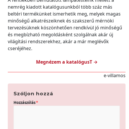
A fentiekben bemutatott lámpatesteink mellett a
nemrég kiadott katalógusunkból több száz más
beltéri termékünket ismerhetik meg, melyek magas
minőségű alkatrészeiknek és szakszerű mérnöki
tervezésüknek köszönhetően rendkívül jó minőségű
és megbízható megoldásként szolgálnak akár új
világítási rendszerekhez, akár a már meglévők
cseréjéhez.
Megnézem a katalógusT →
e-villamos
Szóljon hozzá
Hozzászólás
*