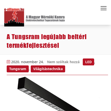
A Tungsram legújabb beltéri
termékfejlesztései
2020. november 24.
Nem szóltak hozzá
LED
,
Tungsram
,
Világítástechnika