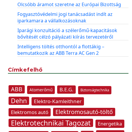
Olcsóbb áramot szeretne az Európai Bizottság
Fogyasztóvédelmi jogi tanácsadást indít az
iparkamara a vállalkozásoknak
Iparági konzultáció a szélerőmű-kapacitások
bővítését célzó pályázati kiírás tervezetéről
Intelligens töltés otthontól a flottákig –
bemutatkozik az ABB Terra AC Gen 2
Címkefelhő
ABB
B.E.G.
Atomerőmű
Biztonságtechnika
Dehn
Elektro-Kamleithner
Elektromosautó-töltő
Elektromos autó
Elektrotechnikai Tagozat
Energetika