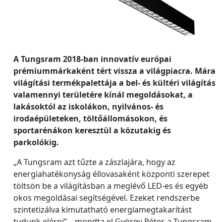
A Tungsram 2018-ban innovatív európai
prémiummárkaként tért vissza a világpiacra. Mára
világítási termékpalettája a bel- és kültéri világítás
valamennyi területére kínál megoldásokat, a
lakásoktól az iskolákon, nyilvános- és
irodaépületeken, töltőállomásokon, és
sportarénákon keresztül a közutakig és
parkolókig.
„A Tungsram azt tűzte a zászlajára, hogy az
energiahatékonyság éllovasaként központi szerepet
töltsön be a világításban a meglévő LED-es és egyéb
okos megoldásai segítségével. Ezeket rendszerbe
szintetizálva kimutatható energiamegtakarítást
tudunk elérni” – mondta el György Péter, a Tungsram