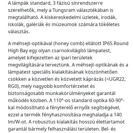
A lámpák standard, 3 fázisú sínrendszerre
szerelhetők, mely a Tungsram választékában is
megtalálható. A kiskereskedelmi üzletek, irodák,
iskolák, galériák és múzeumok számára tökéletes
választás.
A méhsejt-optikával (honey comb) ellátott IP65 Round
High Bay egy olyan csarnokvilágító lámpatest,
amelyet kifejezetten az ipari területek
megvilágítására terveztünk. A méhsejt-optikának és a
lámpatest speciális kialakításának köszönhetően
csökken a közvetlen és közvetett káprázás (<UGR22,
RG0), mely nagyobb komfortérzetet és
biztonságosabb munkakörülményeket garantál
működés közben. A 110°-os standard optika 60-90°-
kal módosítható a fényterelő ernyők segítségével,
ezzel a termék fényhasznosítása meghaladja a 140
lm/W-ot. A robusztus kialakítás hosszú élettartamot
garantál bármely felhasználási területen. Bel- és