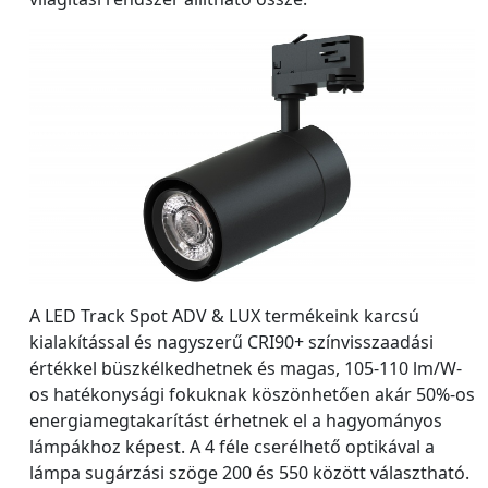
A LED Track Spot ADV & LUX termékeink karcsú
kialakítással és nagyszerű CRI90+ színvisszaadási
értékkel büszkélkedhetnek és magas, 105-110 lm/W-
os hatékonysági fokuknak köszönhetően akár 50%-os
energiamegtakarítást érhetnek el a hagyományos
lámpákhoz képest. A 4 féle cserélhető optikával a
lámpa sugárzási szöge 200 és 550 között választható.