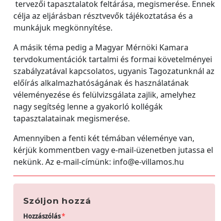
tervezői tapasztalatok feltárása, megismerése. Ennek
célja az eljárásban résztvevők tájékoztatása és a
munkájuk megkönnyítése.
A másik téma pedig a Magyar Mérnöki Kamara
tervdokumentációk tartalmi és formai követelményei
szabályzatával kapcsolatos, ugyanis Tagozatunknál az
előírás alkalmazhatóságának és használatának
véleményezése és felülvizsgálata zajlik, amelyhez
nagy segítség lenne a gyakorló kollégák
tapasztalatainak megismerése.
Amennyiben a fenti két témában véleménye van,
kérjük kommentben vagy e-mail-üzenetben jutassa el
nekünk. Az e-mail-címünk: info@e-villamos.hu
Szóljon hozzá
Hozzászólás
*