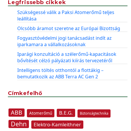
Legfrissebb cikkek
Szükségessé válik a Paksi Atomerőmű teljes
leállítása
Olcsóbb áramot szeretne az Európai Bizottság
Fogyasztóvédelmi jogi tanácsadást indít az
iparkamara a vállalkozásoknak
Iparági konzultáció a szélerőmű-kapacitások
bővítését célzó pályázati kiírás tervezetéről
Intelligens töltés otthontól a flottákig –
bemutatkozik az ABB Terra AC Gen 2
Címkefelhő
ABB
B.E.G.
Atomerőmű
Biztonságtechnika
Dehn
Elektro-Kamleithner