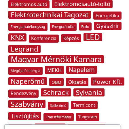
Elektromosautó-töltő
Elektromos autó
Elektrotechnikai Tagozat
Energetika
Gyászhír
Feilo
Energiahatékonyság
Energiatárolás
LED
KNX
Képzés
Konferencia
Legrand
Magyar Mérnöki Kamara
Napelem
MEKH
Megújuló energia
Naperőmű
Power Kft.
Oktatás
OBO
Schrack
Sylvania
Rendezvény
Szabvány
Termicont
Szélerőmű
Tisztújítás
Tungsram
Transzformátor
Tűzvédelem
Villamos energia
Túlfeszültség