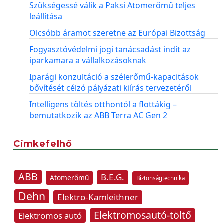
Szükségessé válik a Paksi Atomerőmű teljes
leállítása
Olcsóbb áramot szeretne az Európai Bizottság
Fogyasztóvédelmi jogi tanácsadást indít az
iparkamara a vállalkozásoknak
Iparági konzultáció a szélerőmű-kapacitások
bővítését célzó pályázati kiírás tervezetéről
Intelligens töltés otthontól a flottákig –
bemutatkozik az ABB Terra AC Gen 2
Címkefelhő
ABB
B.E.G.
Atomerőmű
Biztonságtechnika
Dehn
Elektro-Kamleithner
Elektromosautó-töltő
Elektromos autó