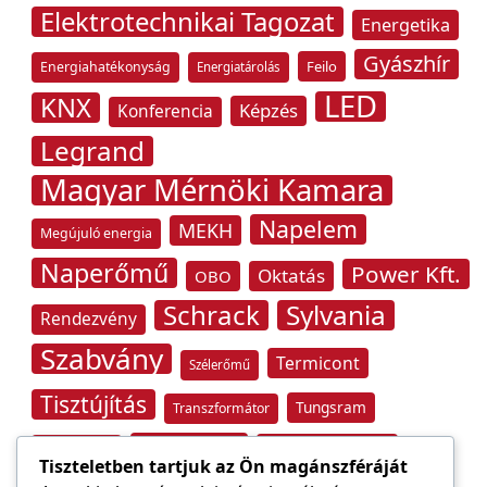
Elektrotechnikai Tagozat
Energetika
Gyászhír
Feilo
Energiahatékonyság
Energiatárolás
LED
KNX
Képzés
Konferencia
Legrand
Magyar Mérnöki Kamara
Napelem
MEKH
Megújuló energia
Naperőmű
Power Kft.
Oktatás
OBO
Schrack
Sylvania
Rendezvény
Szabvány
Termicont
Szélerőmű
Tisztújítás
Tungsram
Transzformátor
Tűzvédelem
Villamos energia
Túlfeszültség
Tiszteletben tartjuk az Ön magánszféráját