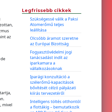
Legfrissebb cikkek
g
Szükségessé válik a Paksi
Atomerőmű teljes
zottan,
leállítása
izmus
int az
Olcsóbb áramot szeretne
az Európai Bizottság
Fogyasztóvédelmi jogi
tanácsadást indít az
 de
iparkamara a
vállalkozásoknak
Iparági konzultáció a
szélerőmű-kapacitások
bővítését célzó pályázati
artja,
kiírás tervezetéről
an.
Intelligens töltés otthontól
, mivel
a flottákig – bemutatkozik