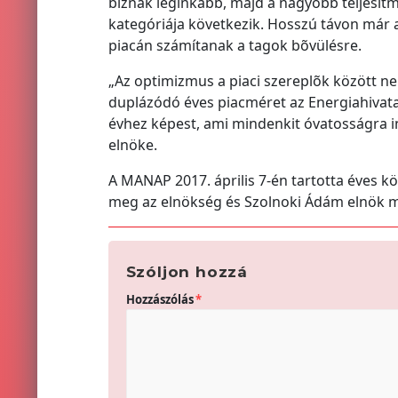
bíznak leginkább, majd a nagyobb teljesí
kategóriája következik. Hosszú távon már
piacán számítanak a tagok bõvülésre.
„Az optimizmus a piaci szereplõk között ne
duplázódó éves piacméret az Energiahivata
évhez képest, ami mindenkit óvatosságra in
elnöke.
A MANAP 2017. április 7-én tartotta éves k
meg az elnökség és Szolnoki Ádám elnök m
Szóljon hozzá
Hozzászólás
*