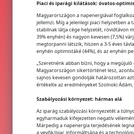
Piaci és iparági kilátások: óvatos-optimi
Magyarországon a napenergiával foglalkozó
jellemzi. Míg a jelenlegi piaci helyzetben
stabilnak látja cége helyzetét, rövidtávo
39% enyhén) és nagyon kevesen (7,5%) várj
megtorpanni látszik, hiszen a 3-5 éves távl
enyhén optimistáké (44%), és az enyhén pe
„Szeretnénk abban bízni, hogy a megújuló 
Magyarországon sikertörténet lesz, azonba
sajnos kevesen gondolják határozottan azt
értékelte az eredményeket Szolnoki Ádám,
Szabályozási környezet: hármas alá
Az iparág szabályozási környezetét a túln
egyharmaduk kifejezetten negatív véleménny
Márpedig a napenergia terjedésének legnag
a vevõk/piac informáltsága és a technológi