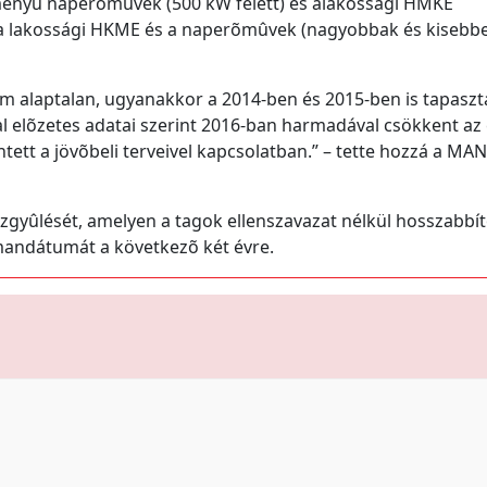
tményû naperõmûvek (500 kW felett) és alakossági HMKE
 a lakossági HKME és a naperõmûvek (nagyobbak és kisebbe
m alaptalan, ugyanakkor a 2014-ben és 2015-ben is tapaszt
l elõzetes adatai szerint 2016-ban harmadával csökkent az
tett a jövõbeli terveivel kapcsolatban.” – tette hozzá a MA
özgyûlését, amelyen a tagok ellenszavazat nélkül hosszabbí
andátumát a következõ két évre.