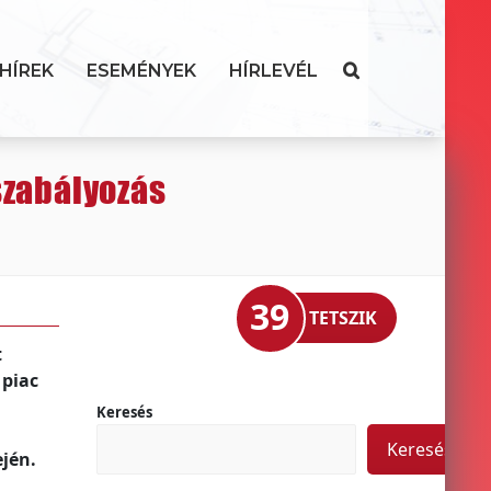
HÍREK
ESEMÉNYEK
HÍRLEVÉL
 szabályozás
39
TETSZIK
t
 piac
Keresés
Keresés
ején.