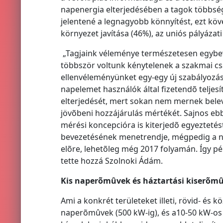
napenergia elterjedésében a tagok többsége
jelentené a legnagyobb könnyítést, ezt köve
környezet javítása (46%), az uniós pályázat
„Tagjaink véleménye természetesen egybevá
többször voltunk kénytelenek a szakmai cs
ellenvéleményünket egy-egy új szabályozás
napelemet használók által fizetendõ telje
elterjedését, mert sokan nem mernek belev
jövõbeni hozzájárulás mértékét. Sajnos ebb
mérési koncepcióra is kiterjedõ egyezteté
bevezetésének menetrendje, mégpedig a na
elõre, lehetõleg még 2017 folyamán. Így p
tette hozzá Szolnoki Ádám.
Kis naperõmûvek és háztartási kiserõmû
Ami a konkrét területeket illeti, rövid- és 
naperõmûvek (500 kW-ig), és a10-50 kW-os