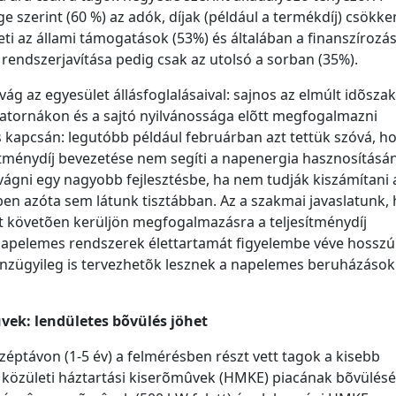
 szerint (60 %) az adók, díjak (például a termékdíj) csökke
ti az állami támogatások (53%) és általában a finanszírozás
i rendszerjavítása pedig csak az utolsó a sorban (35%).
g az egyesület állásfoglalásaival: sajnos az elmúlt idõsza
atornákon és a sajtó nyilvánossága elõtt megfogalmazni
 kapcsán: legutóbb például februárban azt tettük szóvá, h
sítménydíj bevezetése nem segíti a napenergia hasznosításá
ágni egy nagyobb fejlesztésbe, ha nem tudják kiszámítani 
en azóta sem látunk tisztábban. Az a szakmai javaslatunk,
st követõen kerüljön megfogalmazásra a teljesítménydíj
pelemes rendszerek élettartamát figyelembe véve hosszú
énzügyileg is tervezhetõk lesznek a napelemes beruházások.
vek: lendületes bõvülés jöhet
középtávon (1-5 év) a felmérésben részt vett tagok a kisebb
 közületi háztartási kiserõmûvek (HMKE) piacának bõvülés