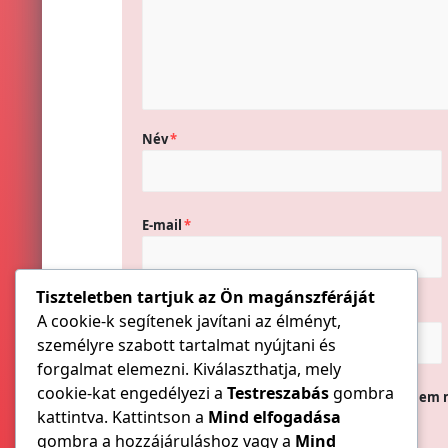
Név
*
E-mail
*
Tiszteletben tartjuk az Ön magánszféráját
Honlap
A cookie-k segítenek javítani az élményt,
személyre szabott tartalmat nyújtani és
forgalmat elemezni. Kiválaszthatja, mely
cookie-kat engedélyezi a
Testreszabás
gombra
A nevem, e-mail címem, és weboldalcímem 
kattintva. Kattintson a
Mind elfogadása
gombra a hozzájáruláshoz vagy a
Mind