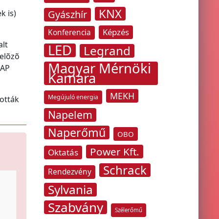
KNX
k is)
Gyászhír
Képzés
Konferencia
alt
LED
Legrand
 elõzõ
Magyar Mérnöki
NAP
Kamara
MEKH
Megújuló energia
tották
Napelem
Naperőmű
OBO
Power Kft.
Oktatás
Schrack
Rendezvény
Sylvania
Szabvány
Szélerőmű