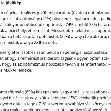
sta jövõkép
 cégek aktuális és jövõbeni piacát az (óvatos) optimizmus
 a tagok relatív többsége (41%) növekedik, egyharmaduk pedi
n már túlnyomó többségük optimista (74%, amibõl 35% határo
ák a piaci helyzet romlását. Messzebbre tekintve, az optim
atban a határozottan optimisták (22%) aránya fele akkora, m
sszimisták aránya 22%-ra nõtt.
energiaforrások és azon belül a napenergia hasznosítása
n ahogy a felmérésbõl kiderült, tagjaink ugyan optimisták,
, hogy ez az optimizmus hosszabb távon is fenntartható.” –
 a MANAP elnöke.
yomó többség (85%) közepesnek, vagy annál is rosszabbnak t
el bír, és csak egy szûk kisebbség (15%) vélekedik pozitív
yobb gátja a tagok 71%-a szerint a szabályozási környezet
a ára csak a tagok negyede szerint akadályozó tényezõ. A