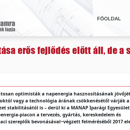
FŐOLDAL
sa erős fejlődés előtt áll, de a
atosan optimisták a napenergia hasznosításának jövőjé
októl vagy a technológia árának csökkenésétől várják a
et stabilitásától is – derül ki a MANAP Iparági Egyesület
penergia-piacon a tervezés, gyártás, kereskedelem és
piaci szereplők bevonásával‒végzett felméréséből 2017 el