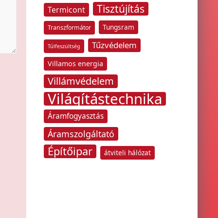
Tisztújítás
Termicont
Tungsram
Transzformátor
Tűzvédelem
Túlfeszültség
Villamos energia
Villámvédelem
Világítástechnika
Áramfogyasztás
Áramszolgáltató
Építőipar
átviteli hálózat