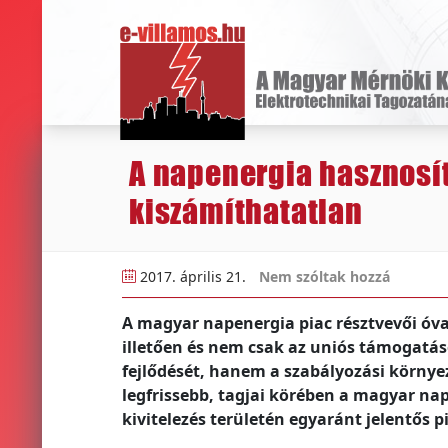
A napenergia hasznosítá
kiszámíthatatlan
2017. április 21.
Nem szóltak hozzá
A magyar napenergia piac résztvevői óv
illetően és nem csak az uniós támogatás
fejlődését, hanem a szabályozási környez
legfrissebb, tagjai körében a magyar na
kivitelezés területén egyaránt jelentős 