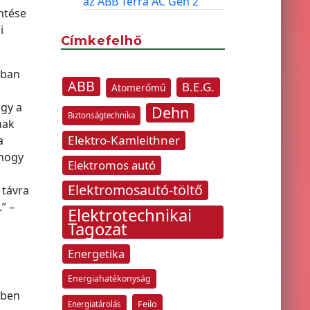
az ABB Terra AC Gen 2
ntése
i
Címkefelhő
kban
ABB
B.E.G.
Atomerőmű
ogy a
Dehn
Biztonságtechnika
nak
Elektro-Kamleithner
a
 hogy
Elektromos autó
Elektromosautó-töltő
 távra
” –
Elektrotechnikai
Tagozat
Energetika
Energiahatékonyság
ében
Feilo
Energiatárolás