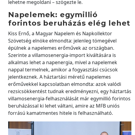
lehetne megoldani – szögezte le.
Napelemek: egymillió
forintos beruházás elég lehet
Kiss Ernő, a Magyar Napelem és Napkollektor
Szövetség elnöke elmondta: jelenleg tömegével
épülnek a napelemes erőművek az országban.
Szerinte a villamosenergia-import kiváltására is
alkalmas lehet a napenergia, mivel a napelemek
nappal termelnek, amikor a fogyasztási csúcsok
jelentkeznek. A háztartási méretű napelemes
erőművekkel kapcsolatban elmondta: azok valódi
rezsicsökkentést tudnak eredményezni, egy háztartás
villamosenergia-felhasználását már egymillió forintos
beruházással ki lehet váltani, amire az MFB uniós
forrású kamatmentes hitele is felhasználható.