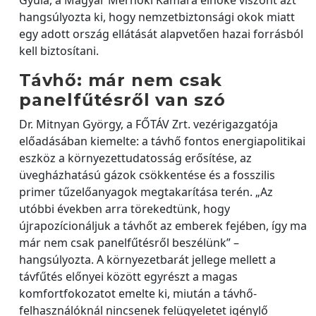
hangsúlyozta ki, hogy nemzetbiztonsági okok miatt
egy adott ország ellátását alapvetően hazai forrásból
kell biztosítani.
Távhő: már nem csak
panelfűtésről van szó
Dr. Mitnyan György, a FŐTÁV Zrt. vezérigazgatója
előadásában kiemelte: a távhő fontos energiapolitikai
eszköz a környezettudatosság erősítése, az
üvegházhatású gázok csökkentése és a fosszilis
primer tűzelőanyagok megtakarítása terén. „Az
utóbbi években arra törekedtünk, hogy
újrapozícionáljuk a távhőt az emberek fejében, így ma
már nem csak panelfűtésről beszélünk” –
hangsúlyozta. A környezetbarát jellege mellett a
távfűtés előnyei között egyrészt a magas
komfortfokozatot emelte ki, miután a távhő-
felhasználóknál nincsenek felügyeletet igénylő