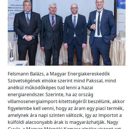
Felsmann Balázs, a Magyar Energiakereskedők
Szövetségének elnöke szerint mind Pakssal, mind
anélkül működőképes tud lenni a hazai
energiarendszer. Szerinte, ha az ország
villamosenergiaimport-kitettségéről beszélünk, akkor
figyelembe kell venni, hogy az áram egy piaci termék,
amelynek ára napi szinten változik, így az importot a
külföldi alacsonyabb árak is magyarázhatják. Nagy
Gyula, a Magyar Mérnöki Kamara elnöke viszont azt