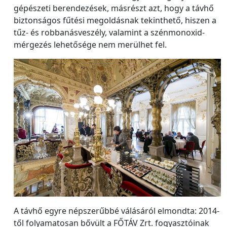
gépészeti berendezések, másrészt azt, hogy a távhő
biztonságos fűtési megoldásnak tekinthető, hiszen a
tűz- és robbanásveszély, valamint a szénmonoxid-
mérgezés lehetősége nem merülhet fel.
A távhő egyre népszerűbbé válásáról elmondta: 2014-
től folyamatosan bővült a FŐTÁV Zrt. fogyasztóinak