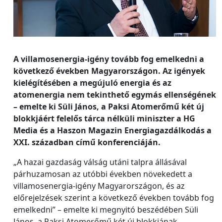
A villamosenergia-igény tovább fog emelkedni a
következő években Magyarországon. Az igények
kielégítésében a megújuló energia és az
atomenergia nem tekinthető egymás ellenségének
– emelte ki Süli János, a Paksi Atomerőmű két új
blokkjáért felelős tárca nélküli miniszter a HG
Media és a Haszon Magazin Energiagazdálkodás a
XXI. században című konferenciáján.
„A hazai gazdaság válság utáni talpra állásával
párhuzamosan az utóbbi években növekedett a
villamosenergia-igény Magyarországon, és az
előrejelzések szerint a következő években tovább fog
emelkedni” – emelte ki megnyitó beszédében Süli
János, a Paksi Atomerőmű két új blokkjának