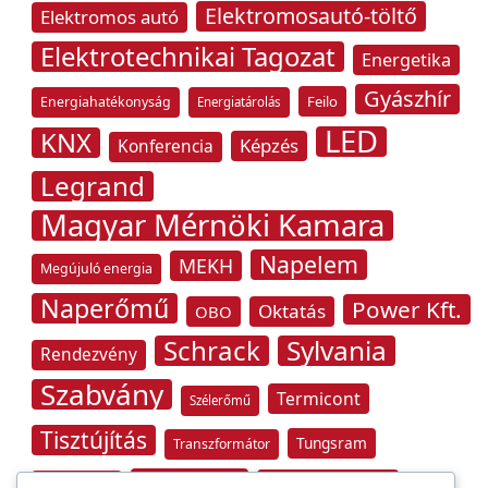
Elektromosautó-töltő
Elektromos autó
Elektrotechnikai Tagozat
Energetika
Gyászhír
Feilo
Energiahatékonyság
Energiatárolás
LED
KNX
Képzés
Konferencia
Legrand
Magyar Mérnöki Kamara
Napelem
MEKH
Megújuló energia
Naperőmű
Power Kft.
Oktatás
OBO
Schrack
Sylvania
Rendezvény
Szabvány
Termicont
Szélerőmű
Tisztújítás
Tungsram
Transzformátor
Tűzvédelem
Villamos energia
Túlfeszültség