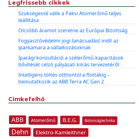
Legfrissebb cikkek
Szükségessé válik a Paksi Atomerőmű teljes
leállítása
Olcsóbb áramot szeretne az Európai Bizottság
Fogyasztóvédelmi jogi tanácsadást indít az
iparkamara a vállalkozásoknak
Iparági konzultáció a szélerőmű-kapacitások
bővítését célzó pályázati kiírás tervezetéről
Intelligens töltés otthontól a flottákig –
bemutatkozik az ABB Terra AC Gen 2
Címkefelhő
ABB
B.E.G.
Atomerőmű
Biztonságtechnika
Dehn
Elektro-Kamleithner