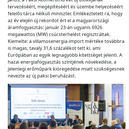
tervezéséért, megépítéséért és üzembe helyezéséért
felelős tárca nélküli miniszter. Emlékeztetett rá, hogy
az év elején új rekordot ért el a magyarországi
áramfogyasztás: január 23-án ugyanis 6926
megawattos (MW) csúcsterhelést regisztráltak.
Kiemelte: a villamosenergia-import mértéke továbbra
is magas, tavaly 31,6 százalékot tett ki, ami
Európában az egyik legnagyobb kitettséget jelenti. A
hazai energiafogyasztás szintjének növekedése, a
jelenlegi erőműpark kiöregedése miatt szükségesnek
nevezte az új paksi beruházást.