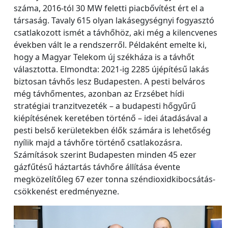
száma, 2016-tól 30 MW feletti piacbővítést ért el a
társaság. Tavaly 615 olyan lakásegységnyi fogyasztó
csatlakozott ismét a távhőhöz, aki még a kilencvenes
években vált le a rendszerről. Példaként emelte ki,
hogy a Magyar Telekom új székháza is a távhőt
választotta. Elmondta: 2021-ig 2285 újépítésű lakás
biztosan távhős lesz Budapesten. A pesti belváros
még távhőmentes, azonban az Erzsébet hídi
stratégiai tranzitvezeték – a budapesti hőgyűrű
kiépítésének keretében történő – idei átadásával a
pesti belső kerületekben élők számára is lehetőség
nyílik majd a távhőre történő csatlakozásra.
Számítások szerint Budapesten minden 45 ezer
gázfűtésű háztartás távhőre állítása évente
megközelítőleg 67 ezer tonna széndioxidkibocsátás-
csökkenést eredményezne.