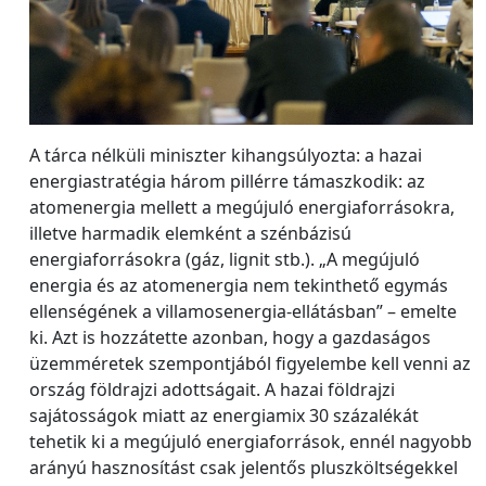
A tárca nélküli miniszter kihangsúlyozta: a hazai
energiastratégia három pillérre támaszkodik: az
atomenergia mellett a megújuló energiaforrásokra,
illetve harmadik elemként a szénbázisú
energiaforrásokra (gáz, lignit stb.). „A megújuló
energia és az atomenergia nem tekinthető egymás
ellenségének a villamosenergia-ellátásban” – emelte
ki. Azt is hozzátette azonban, hogy a gazdaságos
üzemméretek szempontjából figyelembe kell venni az
ország földrajzi adottságait. A hazai földrajzi
sajátosságok miatt az energiamix 30 százalékát
tehetik ki a megújuló energiaforrások, ennél nagyobb
arányú hasznosítást csak jelentős pluszköltségekkel