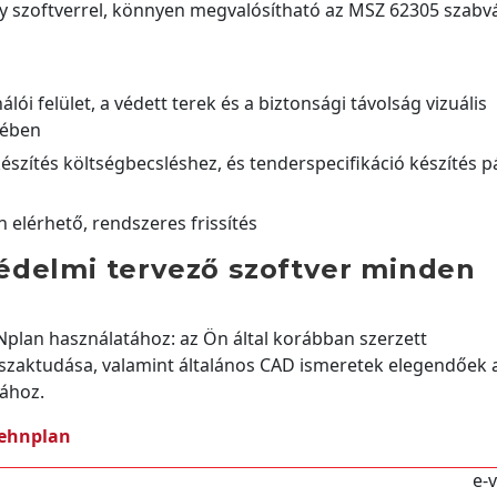
y szoftverrel, könnyen megvalósítható az MSZ 62305 szabv
álói felület, a védett terek és a biztonsági távolság vizuális
kében
készítés költségbecsléshez, és tenderspecifikáció készítés p
elérhető, rendszeres frissítés
édelmi tervező szoftver minden
plan használatához: az Ön által korábban szerzett
 szaktudása, valamint általános CAD ismeretek elegendőek 
ához.
ehnplan
e-