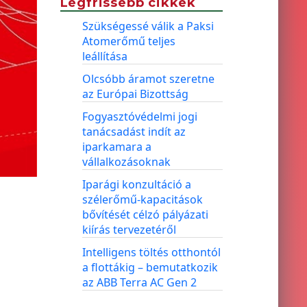
Legfrissebb cikkek
Szükségessé válik a Paksi
Atomerőmű teljes
leállítása
Olcsóbb áramot szeretne
az Európai Bizottság
Fogyasztóvédelmi jogi
tanácsadást indít az
iparkamara a
vállalkozásoknak
Iparági konzultáció a
szélerőmű-kapacitások
bővítését célzó pályázati
kiírás tervezetéről
Intelligens töltés otthontól
a flottákig – bemutatkozik
az ABB Terra AC Gen 2