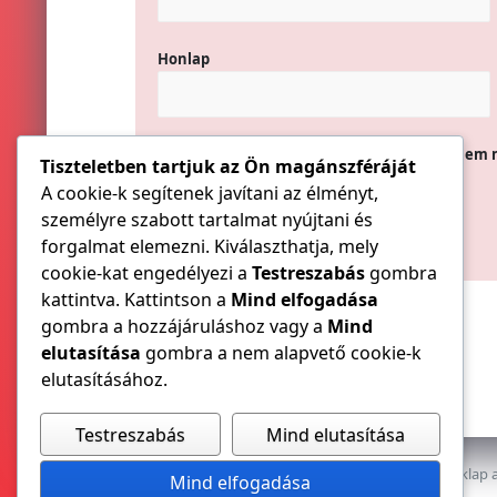
Honlap
A nevem, e-mail címem, és weboldalcímem 
Tiszteletben tartjuk az Ön magánszféráját
A cookie-k segítenek javítani az élményt,
személyre szabott tartalmat nyújtani és
forgalmat elemezni. Kiválaszthatja, mely
cookie-kat engedélyezi a
Testreszabás
gombra
kattintva. Kattintson a
Mind elfogadása
gombra a hozzájáruláshoz vagy a
Mind
elutasítása
gombra a nem alapvető cookie-k
elutasításához.
Testreszabás
Mind elutasítása
Az E-VILLAMOS szaklap a
Mind elfogadása