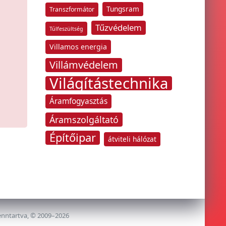
Tungsram
Transzformátor
Tűzvédelem
Túlfeszültség
Villamos energia
Villámvédelem
Világítástechnika
Áramfogyasztás
Áramszolgáltató
Építőipar
átviteli hálózat
enntartva, © 2009–2026