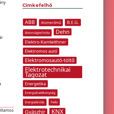
ány
Címkefelhő
ABB
B.E.G.
Atomerőmű
Dehn
Biztonságtechnika
ár
Elektro-Kamleithner
Elektromos autó
Elektromosautó-töltő
Elektrotechnikai
Tagozat
a
Energetika
Energiahatékonyság
Feilo
Energiatárolás
villamos
KNX
Gyászhír