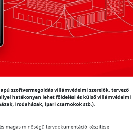
apú szoftvermegoldás villámvédelmi szerelők, tervező
yel hatékonyan lehet földelési és külső villámvédelmi
ázak, irodaházak, ipari csarnokok stb.).
rs és magas minőségű tervdokumentáció készítése