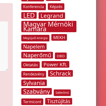
Képzés
Konferencia
LED
Legrand
Magyar Mérnöki
Kamara
MEKH
Megújuló energia
Napelem
Naperőmű
OBO
Power Kft.
Oktatás
Schrack
Rendezvény
Sylvania
Szabvány
Szélerőmű
Tisztújítás
Termicont