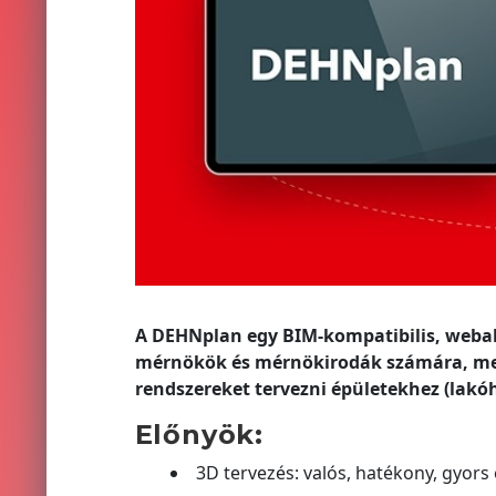
A DEHNplan egy BIM-kompatibilis, webal
mérnökök és mérnökirodák számára, mell
rendszereket tervezni épületekhez (lakóh
Előnyök:
3D tervezés: valós, hatékony, gyo