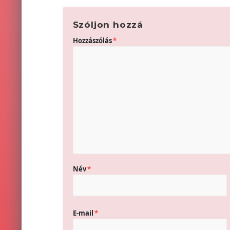
Szóljon hozzá
Hozzászólás
*
Név
*
E-mail
*