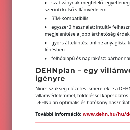
szabványnak megfelelő: egyetleneg
szerinti külső villámvédelem
BIM-kompatibilis
egyszerű használat: intuitív felhaszn
megjelenítése a jobb érthetőség érde
gyors áttekintés: online anyaglista 
lépésben
felhőalapú és naprakész: bárhonnan 
DEHNplan – egy villámv
igényre
Nincs szükség előzetes ismeretekre a DEHN
villámvédelemmel, földeléssel kapcsolatos
DEHNplan optimális és hatékony használat
További információ:
www.dehn.hu/hu/d