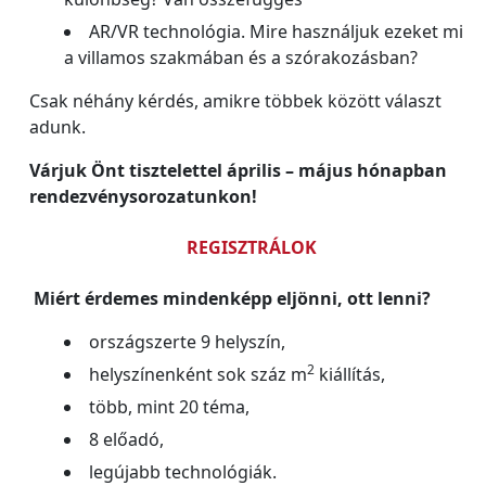
AR/VR technológia. Mire használjuk ezeket mi
a villamos szakmában és a szórakozásban?
Csak néhány kérdés, amikre többek között választ
adunk.
Várjuk Önt tisztelettel április – május hónapban
rendezvénysorozatunkon!
REGISZTRÁLOK
Miért érdemes mindenképp eljönni, ott lenni?
országszerte 9 helyszín,
2
helyszínenként sok száz m
kiállítás,
több, mint 20 téma,
8 előadó,
legújabb technológiák.