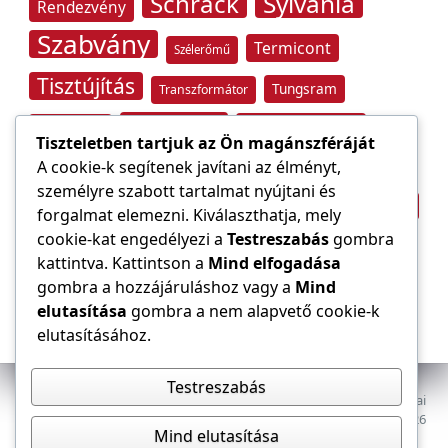
Schrack
Sylvania
Rendezvény
Szabvány
Termicont
Szélerőmű
Tisztújítás
Tungsram
Transzformátor
Tűzvédelem
Villamos energia
Túlfeszültség
Tiszteletben tartjuk az Ön magánszféráját
Villámvédelem
A cookie-k segítenek javítani az élményt,
személyre szabott tartalmat nyújtani és
Világítástechnika
Áramfogyasztás
forgalmat elemezni. Kiválaszthatja, mely
Építőipar
cookie-kat engedélyezi a
Testreszabás
gombra
Áramszolgáltató
átviteli hálózat
kattintva. Kattintson a
Mind elfogadása
gombra a hozzájáruláshoz vagy a
Mind
elutasítása
gombra a nem alapvető cookie-k
elutasításához.
Testreszabás
Az E-VILLAMOS szaklap a Magyar Mérnöki Kamara Elektrotechnikai
Tagozatának lapja. Minden jog fenntartva, © 2009–2026
Mind elutasítása