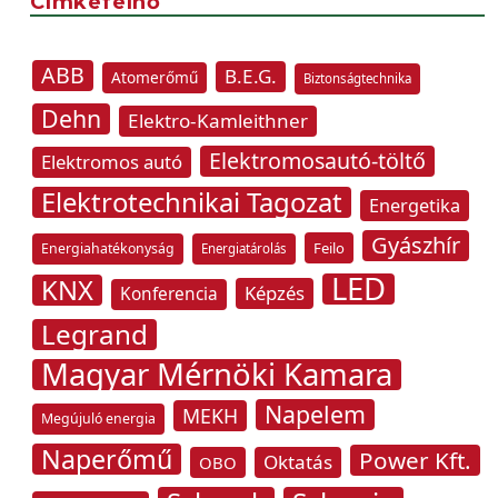
Címkefelhő
ABB
B.E.G.
Atomerőmű
Biztonságtechnika
Dehn
Elektro-Kamleithner
Elektromosautó-töltő
Elektromos autó
Elektrotechnikai Tagozat
Energetika
Gyászhír
Feilo
Energiahatékonyság
Energiatárolás
LED
KNX
Képzés
Konferencia
Legrand
Magyar Mérnöki Kamara
Napelem
MEKH
Megújuló energia
Naperőmű
Power Kft.
Oktatás
OBO