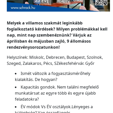
Melyek a villamos szakmát leginkább
foglalkoztató kérdések? Milyen problémákkal kell
nap, mint nap szembenéznünk? Várjuk az
áprilisban és májusban zajló, 9 állomásos
rendezvénysorozatunkon!
Helyszínek: Miskolc, Debrecen, Budapest, Szolnok,
Szeged, Zalakaros, Pécs, SZékesfehérvár. Győr
Ismét változik a fogyasztásmérőhely
kialakítás. De hogyan?
Kapacitás gondok. Nem találni megfelelő
munkatársat az egyre több és egyre újabb
feladatokra?
ÉV módok Vs ÉV osztályok.Lényeges a
különbség? Van összefüggés