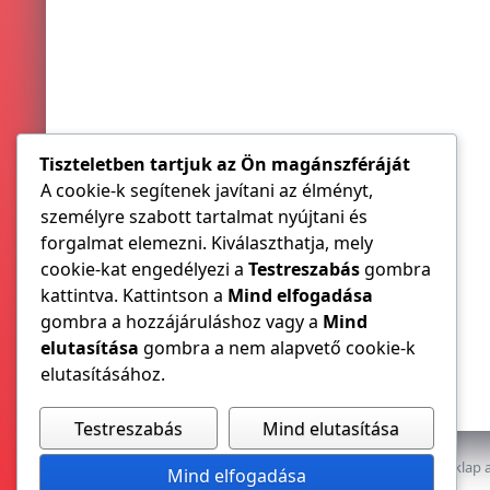
Tiszteletben tartjuk az Ön magánszféráját
A cookie-k segítenek javítani az élményt,
személyre szabott tartalmat nyújtani és
forgalmat elemezni. Kiválaszthatja, mely
cookie-kat engedélyezi a
Testreszabás
gombra
kattintva. Kattintson a
Mind elfogadása
gombra a hozzájáruláshoz vagy a
Mind
elutasítása
gombra a nem alapvető cookie-k
elutasításához.
Testreszabás
Mind elutasítása
Az E-VILLAMOS szaklap a
Mind elfogadása