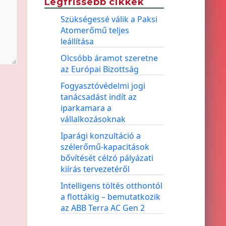
Legfrissebb cikkek
Szükségessé válik a Paksi
Atomerőmű teljes
leállítása
Olcsóbb áramot szeretne
az Európai Bizottság
Fogyasztóvédelmi jogi
tanácsadást indít az
iparkamara a
vállalkozásoknak
Iparági konzultáció a
szélerőmű-kapacitások
bővítését célzó pályázati
kiírás tervezetéről
Intelligens töltés otthontól
a flottákig – bemutatkozik
az ABB Terra AC Gen 2