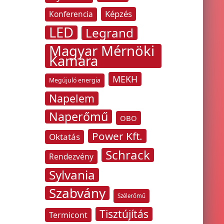
Képzés
Konferencia
LED
Legrand
Magyar Mérnöki
Kamara
MEKH
Megújuló energia
Napelem
Naperőmű
OBO
Power Kft.
Oktatás
Schrack
Rendezvény
Sylvania
Szabvány
Szélerőmű
Tisztújítás
Termicont