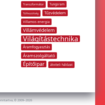
Tungsram
Transzformátor
Tűzvédelem
Túlfeszültség
Villamos energia
Villámvédelem
Világítástechnika
Áramfogyasztás
Áramszolgáltató
Építőipar
átviteli hálózat
enntartva, © 2009–2026