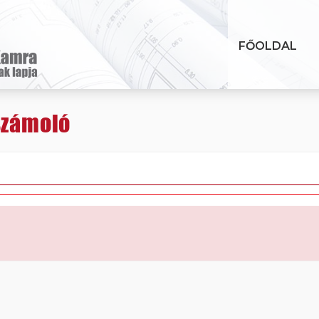
FŐOLDAL
számoló