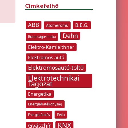
Címkefelhő
ABB
B.E.G.
Atomerőmű
Dehn
Biztonságtechnika
Elektro-Kamleithner
Elektromos autó
Elektromosautó-töltő
Elektrotechnikai
Tagozat
Energetika
Energiahatékonyság
Feilo
Energiatárolás
KNX
Gyászhír