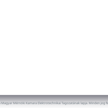
 Magyar Mérnöki Kamara Elektrotechnikai Tagozatának lapja. Minden jog f