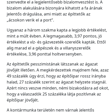
szenvedte el a legjelentősebb bizalomvesztést is. A
bizalom alakulására bizonyára kihatott a fa árának
jelentős drágulása, ami miatt az építtetők az
„ácsokon verik el a port”.
Ugyanaz a három szakma kapta a legjobb értékelést,
mint a múlt évben. A legmagasabb, 3,97 pontos, jó
értékelést a víz- és gázvezeték-szerelők kapták. Ettől
alig marad el a gépészek és a villanyszerelők
értékelése, 3,96 ponttal holtversenyben.
Az építtetők pesszimistának látszanak az ágazat
jövőjét illetően. A megkérdezettek majdnem fele, azaz
49 százalék úgy érzi, hogy az építőipar rossz irányba
halad, 27 százalék szerint az ágazat helyzete stagnál.
Azért nincs veszve minden, némi bizakodásra ad okot,
hogy a válaszadók 25 százaléka látja pozitívnak az
építőipar jövőjét.
A kontármunka területén nem várnak jelentős