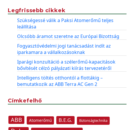
Legfrissebb cikkek
Szükségessé válik a Paksi Atomerőmű teljes
leállítása
Olcsóbb áramot szeretne az Európai Bizottság
Fogyasztóvédelmi jogi tanácsadást indít az
iparkamara a vállalkozásoknak
Iparági konzultáció a szélerőmű-kapacitások
bővítését célzó pályázati kiírás tervezetéről
Intelligens töltés otthontól a flottákig –
bemutatkozik az ABB Terra AC Gen 2
Címkefelhő
ABB
B.E.G.
Atomerőmű
Biztonságtechnika