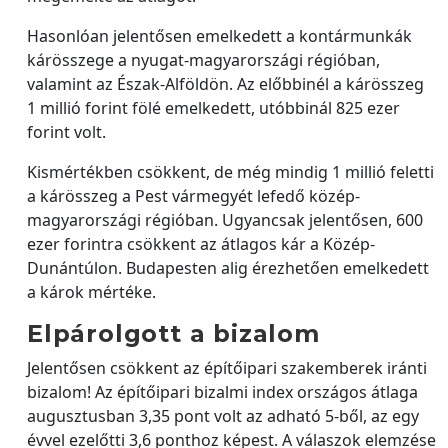
Hasonlóan jelentősen emelkedett a kontármunkák
kárösszege a nyugat-magyarországi régióban,
valamint az Észak-Alföldön. Az előbbinél a kárösszeg
1 millió forint fölé emelkedett, utóbbinál 825 ezer
forint volt.
Kismértékben csökkent, de még mindig 1 millió feletti
a kárösszeg a Pest vármegyét lefedő közép-
magyarországi régióban. Ugyancsak jelentősen, 600
ezer forintra csökkent az átlagos kár a Közép-
Dunántúlon. Budapesten alig érezhetően emelkedett
a károk mértéke.
Elpárolgott a bizalom
Jelentősen csökkent az építőipari szakemberek iránti
bizalom! Az építőipari bizalmi index országos átlaga
augusztusban 3,35 pont volt az adható 5-ből, az egy
évvel ezelőtti 3,6 ponthoz képest. A válaszok elemzése