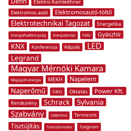
Dehn
Elektro-Kamleithner
Elektromosautó-töltő
Elektromos autó
Elektrotechnikai Tagozat
Energetika
Gyászhír
Feilo
Energiahatékonyság
Energiatárolás
LED
KNX
Képzés
Konferencia
Legrand
Magyar Mérnöki Kamara
Napelem
MEKH
Megújuló energia
Naperőmű
Power Kft.
Oktatás
OBO
Schrack
Sylvania
Rendezvény
Szabvány
Termicont
Szélerőmű
Tisztújítás
Tungsram
Transzformátor