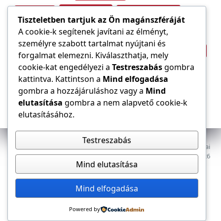
Tűzvédelem
Villamos energia
Túlfeszültség
Tiszteletben tartjuk az Ön magánszféráját
Villámvédelem
A cookie-k segítenek javítani az élményt,
személyre szabott tartalmat nyújtani és
Világítástechnika
Áramfogyasztás
forgalmat elemezni. Kiválaszthatja, mely
Építőipar
cookie-kat engedélyezi a
Testreszabás
gombra
Áramszolgáltató
átviteli hálózat
kattintva. Kattintson a
Mind elfogadása
gombra a hozzájáruláshoz vagy a
Mind
elutasítása
gombra a nem alapvető cookie-k
elutasításához.
Testreszabás
Az E-VILLAMOS szaklap a Magyar Mérnöki Kamara Elektrotechnikai
Tagozatának lapja. Minden jog fenntartva, © 2009–2026
Mind elutasítása
Adatkezelés
Dokumentumok
Tagozat
Mind elfogadása
Powered by
Kapcsolat, impresszum
Médiaajánlat