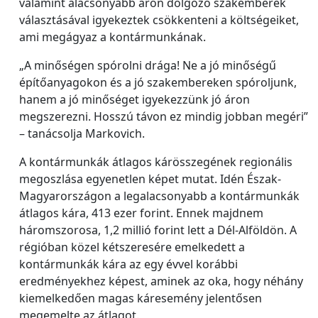
valamint alacsonyabb áron dolgozó szakemberek
választásával igyekeztek csökkenteni a költségeiket,
ami megágyaz a kontármunkának.
„A minőségen spórolni drága! Ne a jó minőségű
építőanyagokon és a jó szakembereken spóroljunk,
hanem a jó minőséget igyekezzünk jó áron
megszerezni. Hosszú távon ez mindig jobban megéri”
– tanácsolja Markovich.
A kontármunkák átlagos kárösszegének regionális
megoszlása egyenetlen képet mutat. Idén Észak-
Magyarországon a legalacsonyabb a kontármunkák
átlagos kára, 413 ezer forint. Ennek majdnem
háromszorosa, 1,2 millió forint lett a Dél-Alföldön. A
régióban közel kétszeresére emelkedett a
kontármunkák kára az egy évvel korábbi
eredményekhez képest, aminek az oka, hogy néhány
kiemelkedően magas káresemény jelentősen
megemelte az átlagot.