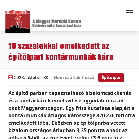
10 százalékkal emelkedett az
építőipari kontármunkák kára
2023. október 30.
Nem szóltak hozzá
Építőipar
Az építőiparban tapasztalható bizalomcsökkenés
és a kontárkárok emelkedése aggodalomra ad
okot Magyarországon. Egy friss kutatása alapján a
kontármunkák átlagos kárösszege 820 236 forintra
emelkedett idén. Eközben az építőiparba vetett
bizalom országos átlagban 3,35 pontra apadt az
adható 5-ből, az egy évvel ezelőtti 3,6 ponthoz