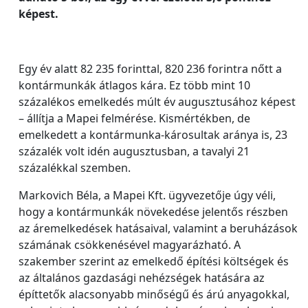
képest.
Egy év alatt 82 235 forinttal, 820 236 forintra nőtt a
kontármunkák átlagos kára. Ez több mint 10
százalékos emelkedés múlt év augusztusához képest
– állítja a Mapei felmérése. Kismértékben, de
emelkedett a kontármunka-károsultak aránya is, 23
százalék volt idén augusztusban, a tavalyi 21
százalékkal szemben.
Markovich Béla, a Mapei Kft. ügyvezetője úgy véli,
hogy a kontármunkák növekedése jelentős részben
az áremelkedések hatásaival, valamint a beruházások
számának csökkenésével magyarázható. A
szakember szerint az emelkedő építési költségek és
az általános gazdasági nehézségek hatására az
építtetők alacsonyabb minőségű és árú anyagokkal,