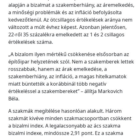
alapján a bizalmat a szakemberhiány, az áremelkedés,
a minőségi problémák és az infláció befolyásolta
kedvezőtlenül. Az ötcsillagos értékelések aránya nem
változott a múlt évhez képest. Azonban jelentősen,
22-ről 35 százalékra emelkedett az 1 és 2 csillagos
értékelések száma.
„A bizalom ilyen mértékű csökkenése elsősorban az
építőipar helyzetének szól. Nem a szakemberek lettek
rosszabbak, hanem az árak emelkedése, a
szakemberhiány, az infláció, a magas hitelkamatok
miatt büntették a korábbinál több negatív
értékeléssel a szakembereket” – állítja Markovich
Béla.
A szakmák megítélése hasonlóan alakult. Három
szakmát kivéve minden szakmacsoportban csökkent
a bizalmi index. A legalacsonyabb az ács szakma
bizalmi indexe, mindössze 2,91 pont. Ez a szakma