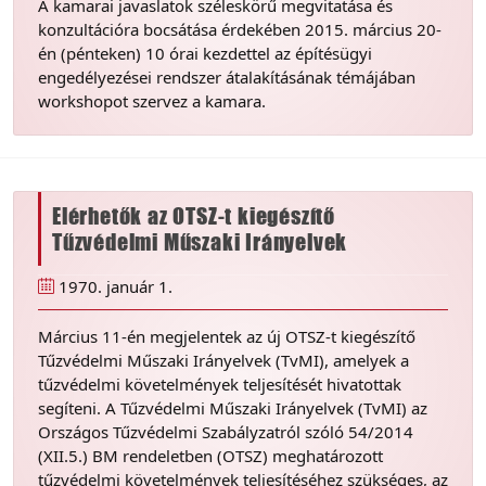
A kamarai javaslatok széleskörű megvitatása és
konzultációra bocsátása érdekében 2015. március 20-
én (pénteken) 10 órai kezdettel az építésügyi
engedélyezései rendszer átalakításának témájában
workshopot szervez a kamara.
Elérhetők az OTSZ-t kiegészítő
Tűzvédelmi Műszaki Irányelvek
1970. január 1.
Március 11-én megjelentek az új OTSZ-t kiegészítő
Tűzvédelmi Műszaki Irányelvek (TvMI), amelyek a
tűzvédelmi követelmények teljesítését hivatottak
segíteni. A Tűzvédelmi Műszaki Irányelvek (TvMI) az
Országos Tűzvédelmi Szabályzatról szóló 54/2014
(XII.5.) BM rendeletben (OTSZ) meghatározott
tűzvédelmi követelmények teljesítéséhez szükséges, az