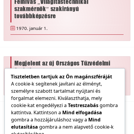
Felhívás „Világítástechnikai
szakmérnök” szakirányú
továbbképzésre
1970. január 1.
Megjelent az új Országos Tűzvédelmi
Szabályzat
Tiszteletben tartjuk az Ön magánszféráját
1970. január 1.
A cookie-k segítenek javítani az élményt,
személyre szabott tartalmat nyújtani és
forgalmat elemezni. Kiválaszthatja, mely
cookie-kat engedélyezi a
Testreszabás
gombra
kattintva. Kattintson a
Mind elfogadása
gombra a hozzájáruláshoz vagy a
Mind
elutasítása
gombra a nem alapvető cookie-k
Előző
214
215
216
217
Következő
elutasításához.