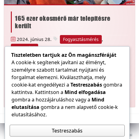
165 ezer okosmérő már telepítésre
került
2024. június 28.
,
Fogyasztásmérés
Okosmérő
Tiszteletben tartjuk az Ön magánszféráját
A cookie-k segítenek javítani az élményt,
Mintegy 165 ezer okosmérő telepítését fejezték be
személyre szabott tartalmat nyújtani és
június végével a Dunántúlon és Pest vármegyében egy
forgalmat elemezni. Kiválaszthatja, mely
Európai Unió által finanszírozott beruházás keretében.
A legmodernebb készülékek részben a családi
cookie-kat engedélyezi a
Testreszabás
gombra
otthonokba és egyéb ingatlanokba, részben ipari,
kattintva. Kattintson a
Mind elfogadása
vállalati létesítményekbe kerültek.
gombra a hozzájáruláshoz vagy a
Mind
elutasítása
gombra a nem alapvető cookie-k
elutasításához.
Testreszabás
Az E-VILLAMOS szaklap a Magyar Mérnöki Kamara Elektrotechnikai