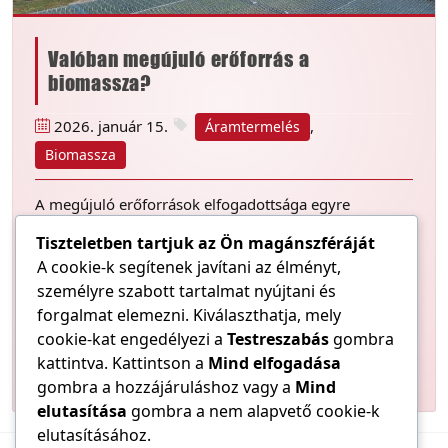
Valóban megújuló erőforrás a
biomassza?
2026. január 15.
,
Áramtermelés
Biomassza
A megújuló erőforrások elfogadottsága egyre
növekszik a hagyományos, fosszilis
Tiszteletben tartjuk az Ön magánszféráját
energiahordozókéhoz képest, ám van közöttük egy,
A cookie-k segítenek javítani az élményt,
amelynek használata mind aggályosabbnak tűnik. A
személyre szabott tartalmat nyújtani és
főként faipari melléktermékekből nyert biomassza
forgalmat elemezni. Kiválaszthatja, mely
elégetése ugyanis 2024-ben csupán a világ
villamosenergia-termelésének 2,26%-át adta,
cookie-kat engedélyezi a
Testreszabás
gombra
károsanyag-kibocsátás szempontjából mégis a
kattintva. Kattintson a
Mind elfogadása
harmadik helyen állt.
gombra a hozzájáruláshoz vagy a
Mind
elutasítása
gombra a nem alapvető cookie-k
elutasításához.